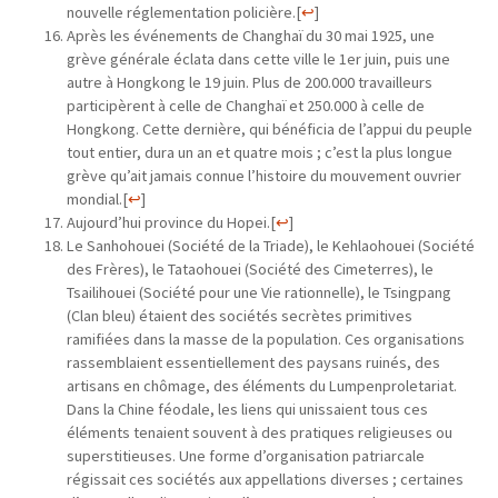
nouvelle réglementation policière.
[
↩
]
Après les événements de Changhaï du 30 mai 1925, une
grève générale éclata dans cette ville le 1er juin, puis une
autre à Hongkong le 19 juin. Plus de 200.000 travailleurs
participèrent à celle de Changhaï et 250.000 à celle de
Hongkong. Cette dernière, qui bénéficia de l’appui du peuple
tout entier, dura un an et quatre mois ; c’est la plus longue
grève qu’ait jamais connue l’histoire du mouvement ouvrier
mondial.
[
↩
]
Aujourd’hui province du Hopei.
[
↩
]
Le Sanhohouei (Société de la Triade), le Kehlaohouei (Société
des Frères), le Tataohouei (Société des Cimeterres), le
Tsailihouei (Société pour une Vie rationnelle), le Tsingpang
(Clan bleu) étaient des sociétés secrètes primitives
ramifiées dans la masse de la population. Ces organisations
rassemblaient essentiellement des paysans ruinés, des
artisans en chômage, des éléments du Lumpenproletariat.
Dans la Chine féodale, les liens qui unissaient tous ces
éléments tenaient souvent à des pratiques religieuses ou
superstitieuses. Une forme d’organisation patriarcale
régissait ces sociétés aux appellations diverses ; certaines