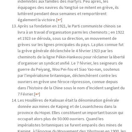
indemnités aux familles des martyrs. Peu après, les
équipages des navires du Yangtsé se mitent en grève, ils
luttèrent pendant deux semaines et remportèrent
également la victoire.
[
↩
]
Après sa fondation en 1921, le Parti communiste chinois se
livra à un travail d’organisation parmi les cheminots ; en 1922
et 1923 se déroula, sous sa direction, un mouvement de
grèves sur les lignes principales du pays. La plus connue fut
la grève générale déclenchée le 4 février 1923 par les
cheminots de la ligne Pékin-Hankeou pour réclamer la liberté
d’organiser un syndicat unifié. Le 7 février, les seigneurs de
guerre du Peiyang, Wou Pei-fou et Siao Yao-nan, soutenus
par l’impérialisme britannique, déclenchèrent contre les
ouvriers en grève une féroce répression, connue depuis
dans l’histoire de la Chine sous le nom d’Incident sanglant du
7 Février.
[
↩
]
Les Houillères de Kailouan était la dénomination générale
donnée aux mines de Kaiping et de Louantcheou dans la
province du Hopei. Elles constituent un important bassin qui
occupait alors plus de 50.000 ouvriers. Quand les
impérialistes britanniques se furent emparés des mines de
Kaiping, à l’époque du Mouvement des Yihotouan en 1900, les