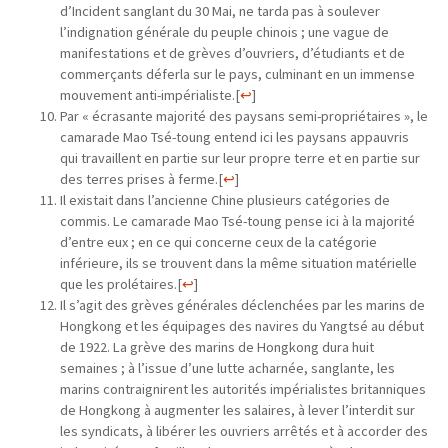
d’Incident sanglant du 30 Mai, ne tarda pas à soulever
l’indignation générale du peuple chinois ; une vague de
manifestations et de grèves d’ouvriers, d’étudiants et de
commerçants déferla sur le pays, culminant en un immense
mouvement anti-impérialiste.
[
↩
]
Par « écrasante majorité des paysans semi-propriétaires », le
camarade Mao Tsé-toung entend ici les paysans appauvris
qui travaillent en partie sur leur propre terre et en partie sur
des terres prises à ferme.
[
↩
]
Il existait dans l’ancienne Chine plusieurs catégories de
commis. Le camarade Mao Tsé-toung pense ici à la majorité
d’entre eux ; en ce qui concerne ceux de la catégorie
inférieure, ils se trouvent dans la même situation matérielle
que les prolétaires.
[
↩
]
Il s’agit des grèves générales déclenchées par les marins de
Hongkong et les équipages des navires du Yangtsé au début
de 1922. La grève des marins de Hongkong dura huit
semaines ; à l’issue d’une lutte acharnée, sanglante, les
marins contraignirent les autorités impérialistes britanniques
de Hongkong à augmenter les salaires, à lever l’interdit sur
les syndicats, à libérer les ouvriers arrêtés et à accorder des