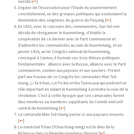
suicida.
[
↩
]
Organe de l’Association pour l’Etude du Gouvernement
constitutionnel, un des groupes politiques qui soutenaient la
domination des seigneurs de guerre du Peiyang.
[
↩
]
En 1923, avec le concours des communistes, Sun Yat-sen
décida de réorganiser le Kuomintang, d’établir la
coopération de ce dernier avec le Parti communiste et
d’admettre les communistes au sein du Kuomintang, et en
janvier 1924, au Ier Congrès national du Kuomintang,
convoqué à Canton, il formula ses trois thèses politiques
fondamentales : alliance avec la Russie, alliance avec le Parti
communiste, soutien aux paysans et aux ouvriers. Prirent
part aux travaux de ce Congrès les camarades Mao Tsé-
toung, Li Ta-tchao, Lin Po-kiu et Kiu Tsieou-pai qui jouèrent un
rôle important en aidant le Kuomintang à prendre la voie de la
révolution. C’est à cette époque que ces camarades furent
élus membres ou membres suppléants du Comité exécutif
central du Kuomintang.
[
↩
]
Le camarade Mao Tsé-toung pense ici aux paysans moyens.
[
↩
]
Le maréchal Tchao (Tchao Kong-ming) est le dieu de la
Richesse dans la légende populaire chinoise.
[
↩
]