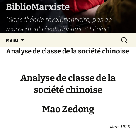
Aller
BiblioMarxiste
au
"Sans théorie révolutionnaire, pas de
contenu
mouvement révolutionnaire" Lénine
Recherc
Menu
Analyse de classe de la société chinoise
Analyse de classe de la
société chinoise
Mao Zedong
Mars 1926