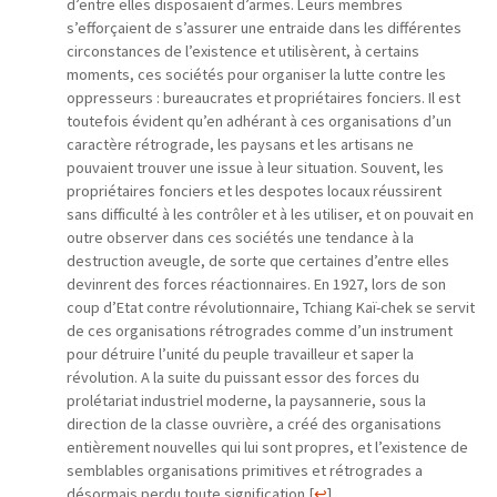
d’entre elles disposaient d’armes. Leurs membres
s’efforçaient de s’assurer une entraide dans les différentes
circonstances de l’existence et utilisèrent, à certains
moments, ces sociétés pour organiser la lutte contre les
oppresseurs : bureaucrates et propriétaires fonciers. Il est
toutefois évident qu’en adhérant à ces organisations d’un
caractère rétrograde, les paysans et les artisans ne
pouvaient trouver une issue à leur situation. Souvent, les
propriétaires fonciers et les despotes locaux réussirent
sans difficulté à les contrôler et à les utiliser, et on pouvait en
outre observer dans ces sociétés une tendance à la
destruction aveugle, de sorte que certaines d’entre elles
devinrent des forces réactionnaires. En 1927, lors de son
coup d’Etat contre révolutionnaire, Tchiang Kaï-chek se servit
de ces organisations rétrogrades comme d’un instrument
pour détruire l’unité du peuple travailleur et saper la
révolution. A la suite du puissant essor des forces du
prolétariat industriel moderne, la paysannerie, sous la
direction de la classe ouvrière, a créé des organisations
entièrement nouvelles qui lui sont propres, et l’existence de
semblables organisations primitives et rétrogrades a
désormais perdu toute signification.
[
↩
]