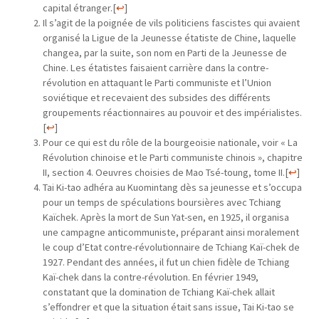
capital étranger.
[
↩
]
Il s’agit de la poignée de vils politiciens fascistes qui avaient
organisé la Ligue de la Jeunesse étatiste de Chine, laquelle
changea, par la suite, son nom en Parti de la Jeunesse de
Chine. Les étatistes faisaient carrière dans la contre-
révolution en attaquant le Parti communiste et l’Union
soviétique et recevaient des subsides des différents
groupements réactionnaires au pouvoir et des impérialistes.
[
↩
]
Pour ce qui est du rôle de la bourgeoisie nationale, voir « La
Révolution chinoise et le Parti communiste chinois », chapitre
II, section 4. Oeuvres choisies de Mao Tsé-toung, tome II.
[
↩
]
Tai Ki-tao adhéra au Kuomintang dès sa jeunesse et s’occupa
pour un temps de spéculations boursières avec Tchiang
Kaïchek. Après la mort de Sun Yat-sen, en 1925, il organisa
une campagne anticommuniste, préparant ainsi moralement
le coup d’Etat contre-révolutionnaire de Tchiang Kaï-chek de
1927. Pendant des années, il fut un chien fidèle de Tchiang
Kaï-chek dans la contre-révolution. En février 1949,
constatant que la domination de Tchiang Kaï-chek allait
s’effondrer et que la situation était sans issue, Tai Ki-tao se