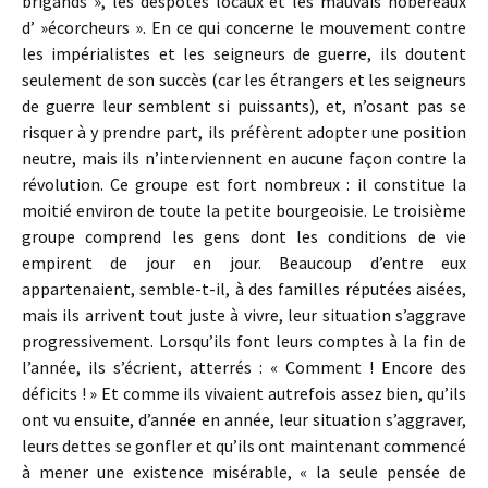
brigands », les despotes locaux et les mauvais hobereaux
d’ »écorcheurs ». En ce qui concerne le mouvement contre
les impérialistes et les seigneurs de guerre, ils doutent
seulement de son succès (car les étrangers et les seigneurs
de guerre leur semblent si puissants), et, n’osant pas se
risquer à y prendre part, ils préfèrent adopter une position
neutre, mais ils n’interviennent en aucune façon contre la
révolution. Ce groupe est fort nombreux : il constitue la
moitié environ de toute la petite bourgeoisie. Le troisième
groupe comprend les gens dont les conditions de vie
empirent de jour en jour. Beaucoup d’entre eux
appartenaient, semble-t-il, à des familles réputées aisées,
mais ils arrivent tout juste à vivre, leur situation s’aggrave
progressivement. Lorsqu’ils font leurs comptes à la fin de
l’année, ils s’écrient, atterrés : « Comment ! Encore des
déficits ! » Et comme ils vivaient autrefois assez bien, qu’ils
ont vu ensuite, d’année en année, leur situation s’aggraver,
leurs dettes se gonfler et qu’ils ont maintenant commencé
à mener une existence misérable, « la seule pensée de