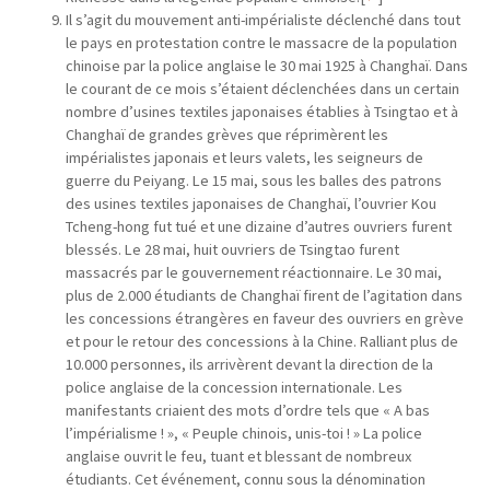
Il s’agit du mouvement anti-impérialiste déclenché dans tout
le pays en protestation contre le massacre de la population
chinoise par la police anglaise le 30 mai 1925 à Changhaï. Dans
le courant de ce mois s’étaient déclenchées dans un certain
nombre d’usines textiles japonaises établies à Tsingtao et à
Changhaï de grandes grèves que réprimèrent les
impérialistes japonais et leurs valets, les seigneurs de
guerre du Peiyang. Le 15 mai, sous les balles des patrons
des usines textiles japonaises de Changhaï, l’ouvrier Kou
Tcheng-hong fut tué et une dizaine d’autres ouvriers furent
blessés. Le 28 mai, huit ouvriers de Tsingtao furent
massacrés par le gouvernement réactionnaire. Le 30 mai,
plus de 2.000 étudiants de Changhaï firent de l’agitation dans
les concessions étrangères en faveur des ouvriers en grève
et pour le retour des concessions à la Chine. Ralliant plus de
10.000 personnes, ils arrivèrent devant la direction de la
police anglaise de la concession internationale. Les
manifestants criaient des mots d’ordre tels que « A bas
l’impérialisme ! », « Peuple chinois, unis-toi ! » La police
anglaise ouvrit le feu, tuant et blessant de nombreux
étudiants. Cet événement, connu sous la dénomination