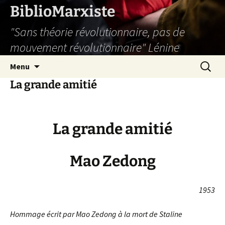
Aller
BiblioMarxiste
au
"Sans théorie révolutionnaire, pas de
contenu
mouvement révolutionnaire" Lénine
Recherc
Menu
La grande amitié
La grande amitié
Mao Zedong
1953
Hommage écrit par Mao Zedong à la mort de Staline