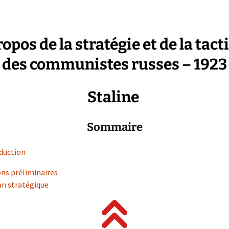
ropos de la stratégie et de la tact
des communistes russes – 1923
Staline
Sommaire
duction
ns préliminaires
an stratégique