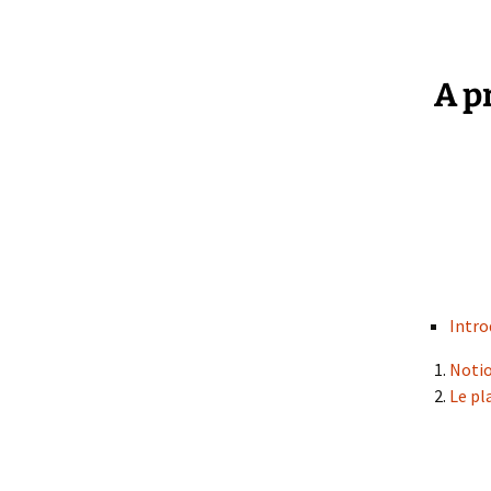
A p
Intro
Notio
Le pl