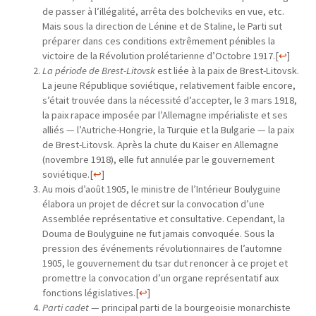
de passer à l’illégalité, arrêta des bolcheviks en vue, etc.
Mais sous la direction de Lénine et de Staline, le Parti sut
préparer dans ces conditions extrêmement pénibles la
victoire de la Révolution prolétarienne d’Octobre 1917.
[
↩
]
La période de Brest-Litovsk
est liée à la paix de Brest-Litovsk.
La jeune République soviétique, relativement faible encore,
s’était trouvée dans la nécessité d’accepter, le 3 mars 1918,
la paix rapace imposée par l’Allemagne impérialiste et ses
alliés — l’Autriche-Hongrie, la Turquie et la Bulgarie — la paix
de Brest-Litovsk. Après la chute du Kaiser en Allemagne
(novembre 1918), elle fut annulée par le gouvernement
soviétique.
[
↩
]
Au mois d’août 1905, le ministre de l’Intérieur Boulyguine
élabora un projet de décret sur la convocation d’une
Assemblée représentative et consultative. Cependant, la
Douma de Boulyguine ne fut jamais convoquée. Sous la
pression des événements révolutionnaires de l’automne
1905, le gouvernement du tsar dut renoncer à ce projet et
promettre la convocation d’un organe représentatif aux
fonctions législatives.
[
↩
]
Parti cadet
— principal parti de la bourgeoisie monarchiste