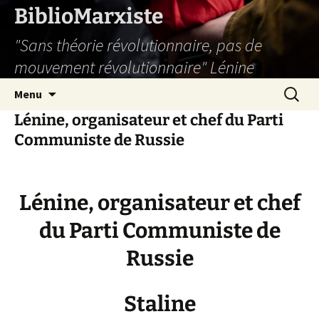
Aller
BiblioMarxiste
au
"Sans théorie révolutionnaire, pas de
contenu
mouvement révolutionnaire" Lénine
Recherc
Menu
Lénine, organisateur et chef du Parti
Communiste de Russie
Lénine, organisateur et chef
du Parti Communiste de
Russie
Staline