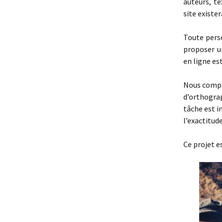
auteurs, t
site exister
Toute pers
proposer u
en ligne es
Nous compt
d’orthograp
tâche est i
l’exactitud
Ce projet e