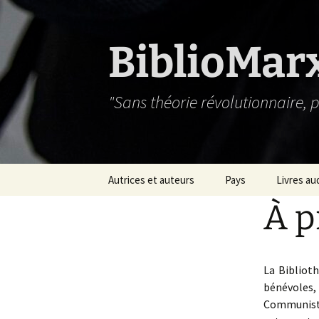
Aller
au
contenu
BiblioMar
"Sans théorie révolutionnaire,
Autrices et auteurs
Pays
Livres au
À p
La Bibliot
bénévoles
Communiste