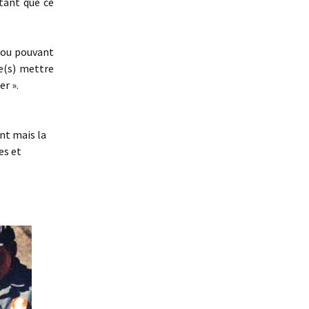
tant que ce
 ou pouvant
e(s) mettre
er ».
nt mais la
es et