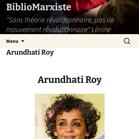
Aller
BiblioMarxiste
au
"Sans théorie révolutionnaire, pas de
contenu
mouvement révolutionnaire" Lénine
Recherc
Menu
Arundhati Roy
Arundhati Roy