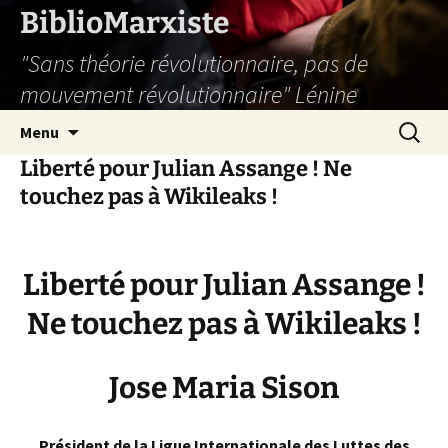
Aller
BiblioMarxiste
au
"Sans théorie révolutionnaire, pas de
contenu
mouvement révolutionnaire" Lénine
Recherc
Menu
Liberté pour Julian Assange ! Ne
touchez pas à Wikileaks !
Liberté pour Julian Assange !
Ne touchez pas à Wikileaks !
Jose Maria Sison
Président de la Ligue Internationale des Luttes des