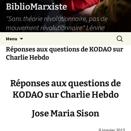
Aller
BiblioMarxiste
au
"Sans théorie révolutionnaire, pas de
contenu
mouvement révolutionnaire" Lénine
Recherc
Menu
Réponses aux questions de KODAO sur
Charlie Hebdo
Réponses aux questions de
KODAO sur Charlie Hebdo
Jose Maria Sison
9 janvier 2015