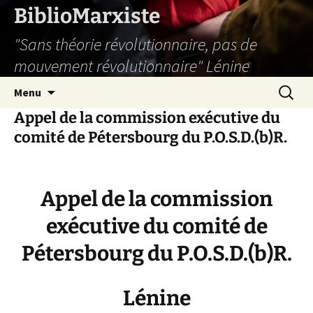
Aller
BiblioMarxiste
au
"Sans théorie révolutionnaire, pas de
contenu
mouvement révolutionnaire" Lénine
Recherc
Menu
Appel de la commission exécutive du
comité de Pétersbourg du P.O.S.D.(b)R.
Appel de la commission
exécutive du comité de
Pétersbourg du P.O.S.D.(b)R.
Lénine