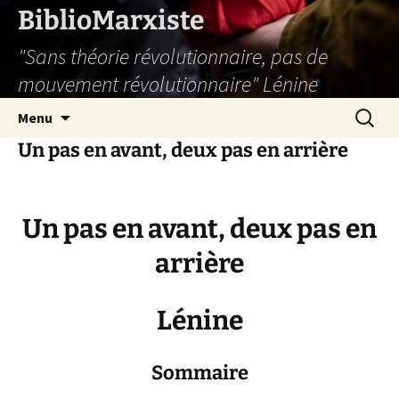
Aller
BiblioMarxiste
au
"Sans théorie révolutionnaire, pas de
contenu
mouvement révolutionnaire" Lénine
Recherc
Menu
Un pas en avant, deux pas en arrière
Un pas en avant, deux pas en
arrière
Lénine
Sommaire