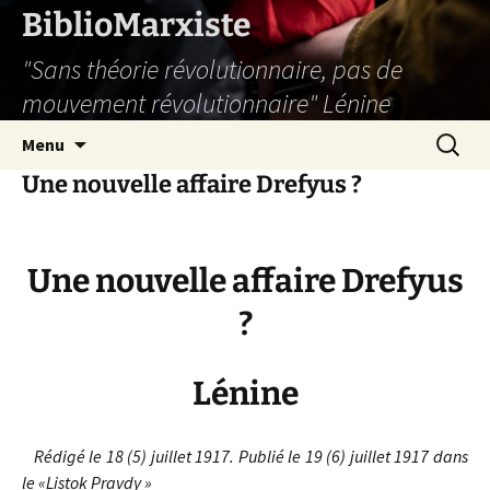
Aller
BiblioMarxiste
au
"Sans théorie révolutionnaire, pas de
contenu
mouvement révolutionnaire" Lénine
Recherc
Menu
Une nouvelle affaire Drefyus ?
Une nouvelle affaire Drefyus
?
Lénine
Rédigé le 18 (5) juillet 1917.
Publié le 19 (6) juillet 1917 dans
le «Listok Pravdy »