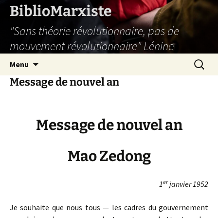
Aller
BiblioMarxiste
au
"Sans théorie révolutionnaire, pas de
contenu
mouvement révolutionnaire" Lénine
Recherc
Menu
Message de nouvel an
Message de nouvel an
Mao Zedong
er
1
janvier 1952
Je souhaite que nous tous — les cadres du gouvernement