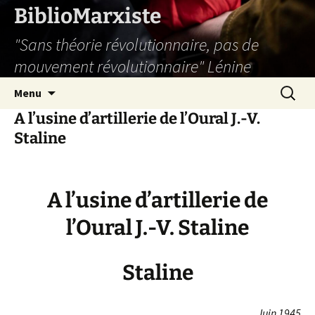
Aller
BiblioMarxiste
au
"Sans théorie révolutionnaire, pas de
contenu
mouvement révolutionnaire" Lénine
Recherc
Menu
A l’usine d’artillerie de l’Oural J.-V.
Staline
A l’usine d’artillerie de
l’Oural J.-V. Staline
Staline
Juin 1945