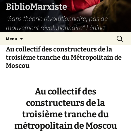
Aller
BiblioMarxiste
au
"Sans théorie révolutionnaire, pas de
contenu
mouvement révolutionnaire" Lénine
Recherc
Menu
Au collectif des constructeurs de la
troisième tranche du Métropolitain de
Moscou
Au collectif des
constructeurs de la
troisième tranche du
métropolitain de Moscou