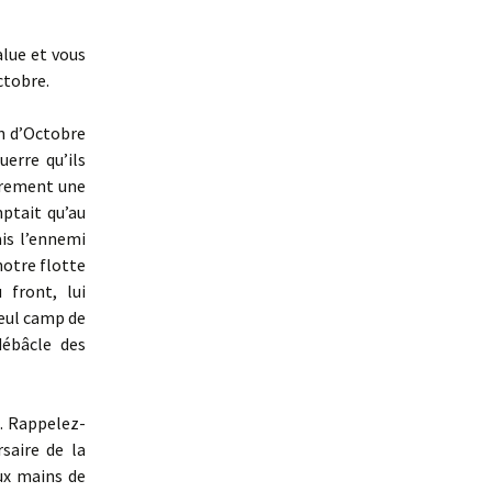
alue et vous
ctobre.
on d’Octobre
uerre qu’ils
irement une
mptait qu’au
is l’ennemi
notre flotte
 front, lui
seul camp de
débâcle des
e. Rappelez-
saire de la
ux mains de