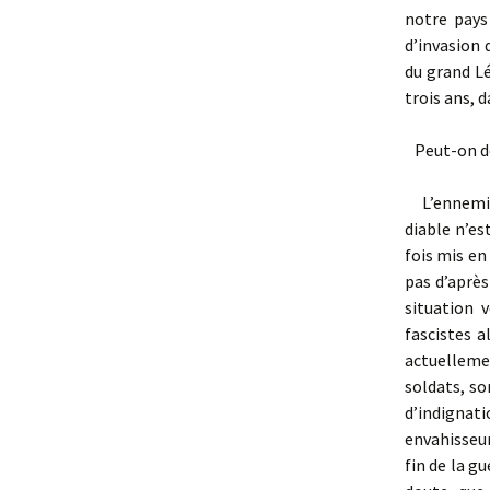
notre pays
d’invasion 
du grand Lé
trois ans, d
Peut-on d
L’ennemi
diable n’es
fois mis en
pas d’après
situation 
fascistes a
actuelleme
soldats, so
d’indignat
envahisseu
fin de la g