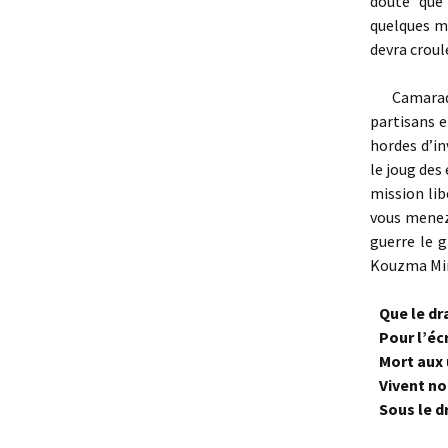
doute que
quelques mo
devra croule
Camarad
partisans e
hordes d’in
le joug des
mission lib
vous menez 
guerre le 
Kouzma Mini
Que le dra
Pour l’éc
Mort aux 
Vivent not
Sous le dr