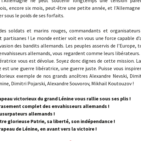
 l’Allemagne ne peut soutenir longtemps une tension pareil
is, encore six mois, peut-être une petite année, et l’Allemagne
r sous le poids de ses forfaits.
es soldats et marins rouges, commandants et organisateurs 
t partisanes ! Le monde entier voit en vous une force capable d’
vasion des bandits allemands. Les peuples asservis de l’Europe,
 envahisseurs allemands, vous regardent comme leurs libérateurs
ératrice vous est dévolue. Soyez donc dignes de cette mission. L
est une guerre libératrice, une guerre juste. Puisse vous inspire
glorieux exemple de nos grands ancêtres Alexandre Nevski, Dimit
ne, Dimitri Pojarski, Alexandre Souvorov, Mikhaïl Koutouzov !
peau victorieux du grand Lénine vous rallie sous ses plis !
rasement complet des envahisseurs allemands !
usurpateurs allemands !
re glorieuse Patrie, sa liberté, son indépendance !
apeau de Lénine, en avant vers la victoire !