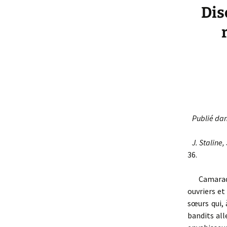
Dis
Publié dans
J. Staline, 
36.
Camarad
ouvriers et
sœurs qui,
bandits all