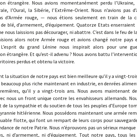
tion étrangère. Nous avions momentanément perdu l’Ukraine, 
rale, l’Oural, la Sibérie, l’Extrême-Orient. Nous n’avions pas d’
as d’Armée rouge, — nous étions seulement en train de la c
de blé, d’armement, d’équipement. Quatorze Etats enserraient 
e nous laissions pas décourager, ni abattre. C’est dans le feu de l
isions alors notre Armée rouge et avions changé notre pays
 L’esprit du grand Lénine nous inspirait alors pour une gu
ion étrangère. Et qu’est-il advenu ? Nous avons battu l’interventi
ritoires perdus et obtenu la victoire.
 la situation de notre pays est bien meilleure qu’il y a vingt-troi
 beaucoup plus riche maintenant en industrie, en denrées alimen
remières, qu’il y a vingt-trois ans. Nous avons maintenant des
ec nous un front unique contre les envahisseurs allemands. Nou
 de la sympathie et du soutien de tous les peuples d’Europe tom
 tyrannie hitlérienne. Nous possédons maintenant une armée rem
able flotte, qui font un rempart de leurs corps pour sauvegarde
endance de notre Patrie. Nous n’éprouvons pas un sérieux manque 
es, ni d’armement, ni d’équipement. Tout notre pays, tous les