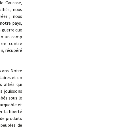
le Caucase,
alliés, nous
réer ; nous
notre pays,
a guerre que
 en un camp
erre contre
on, récupéré
s ans. Notre
taires et en
 alliés qui
s jouissons
bés sous le
arquable et
r la liberté
de produits
 peuples de