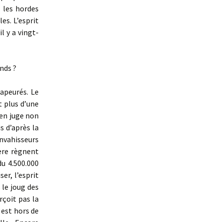
 les hordes
es. L’esprit
l y a vingt-
nds ?
 apeurés. Le
t plus d’une
 en juge non
s d’après la
nvahisseurs
sère règnent
u 4.500.000
er, l’esprit
le joug des
çoit pas la
 est hors de