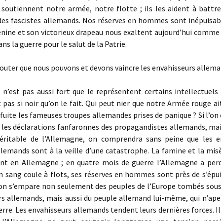
 soutiennent notre armée, notre flotte ; ils les aident à battre
des fascistes allemands. Nos réserves en hommes sont inépuisabl
nine et son victorieux drapeau nous exaltent aujourd’hui comme i
ans la guerre pour le salut de la Patrie.
outer que nous pouvons et devons vaincre les envahisseurs allema
 n’est pas aussi fort que le représentent certains intellectuels
t pas si noir qu’on le fait. Qui peut nier que notre Armée rouge ai
 fuite les fameuses troupes allemandes prises de panique ? Si l’on
 les déclarations fanfaronnes des propagandistes allemands, mai
véritable de l’Allemagne, on comprendra sans peine que les e
llemands sont à la veille d’une catastrophe. La famine et la mi
nt en Allemagne ; en quatre mois de guerre l’Allemagne a perd
n sang coule à flots, ses réserves en hommes sont près de s’épuis
ion s’empare non seulement des peuples de l’Europe tombés sous 
rs allemands, mais aussi du peuple allemand lui-même, qui n’aper
uerre. Les envahisseurs allemands tendent leurs dernières forces. Il