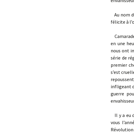
envahisseur
Au nom du
félicite à l
Camarades
en une heur
nous ont i
série de ré
premier ch
s’est cruel
repoussent
infligeant 
guerre pou
envahisseu
Il y a eu
vous l’ann
Révolution