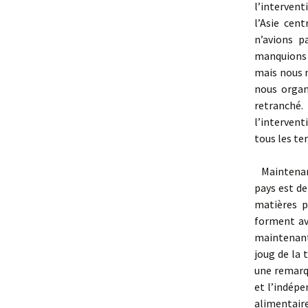
l’interven
l’Asie cent
n’avions p
manquions 
mais nous n
nous organ
retranché.
l’intervent
tous les ter
Maintenant
pays est de
matières p
forment av
maintenant
joug de la
une remarqu
et l’indép
alimentair