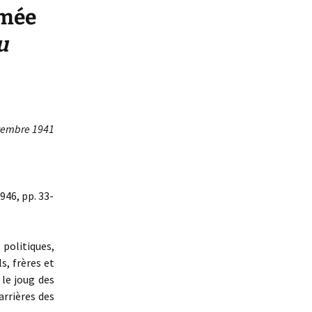
rmée
u
vembre 1941
946, pp. 33-
politiques,
s, frères et
le joug des
arrières des