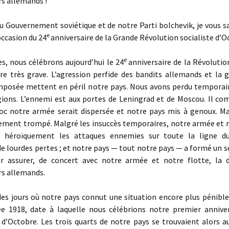
s allemands !
 Gouvernement soviétique et de notre Parti bolchevik, je vous s
e
’occasion du 24
anniversaire de la Grande Révolution socialiste d’O
e
, nous célébrons aujourd’hui le 24
anniversaire de la Révoluti
e très grave. L’agression perfide des bandits allemands et la g
mposée mettent en péril notre pays. Nous avons perdu tempora
gions. L’ennemi est aux portes de Leningrad et de Moscou. Il co
oc notre armée serait dispersée et notre pays mis à genoux. Ma
lement trompé. Malgré les insuccès temporaires, notre armée et 
 héroïquement les attaques ennemies sur toute la ligne du
de lourdes pertes ; et notre pays — tout notre pays — a formé un 
r assurer, de concert avec notre armée et notre flotte, la 
rs allemands.
 des jours où notre pays connut une situation encore plus pénibl
ée 1918, date à laquelle nous célébrions notre premier anniver
 d’Octobre. Les trois quarts de notre pays se trouvaient alors a