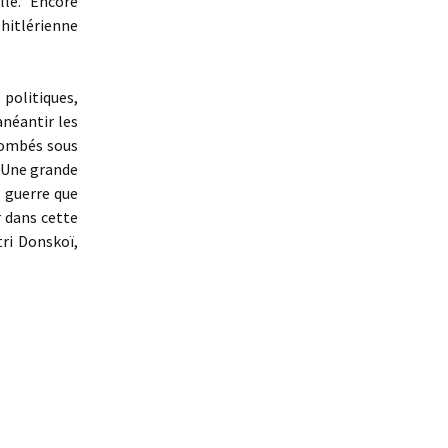
le. Encore
 hitlérienne
politiques,
anéantir les
 tombés sous
. Une grande
a guerre que
r dans cette
ri Donskoï,