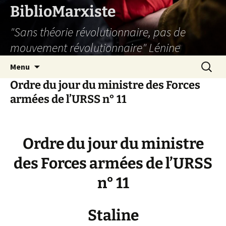
Aller
BiblioMarxiste
au
"Sans théorie révolutionnaire, pas de
contenu
mouvement révolutionnaire" Lénine
Recherc
Menu
Ordre du jour du ministre des Forces
armées de l’URSS n° 11
Ordre du jour du ministre
des Forces armées de l’URSS
n° 11
Staline