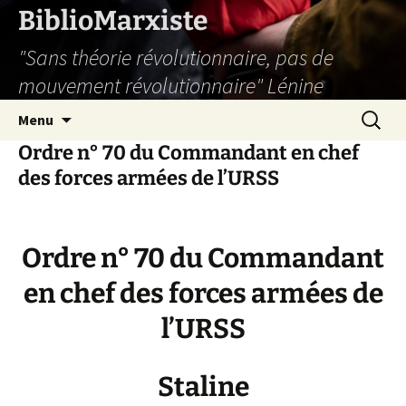
Aller
BiblioMarxiste
au
"Sans théorie révolutionnaire, pas de
contenu
mouvement révolutionnaire" Lénine
Recherc
Menu
Ordre n° 70 du Commandant en chef
des forces armées de l’URSS
Ordre n° 70 du Commandant
en chef des forces armées de
l’URSS
Staline