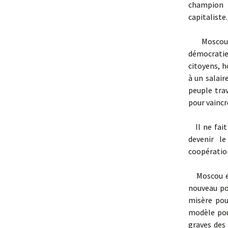
champion 
capitaliste.
Moscou es
démocratie 
citoyens, h
à un salair
peuple tra
pour vaincr
Il ne fait 
devenir le
coopération
Moscou est
nouveau pou
misère pou
modèle pou
graves des 