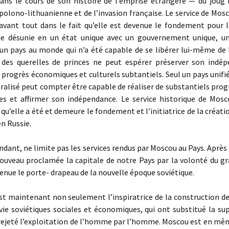
 dans le cours de son histoire de l’emprise étrangère — du joug
 polono-lithuanienne et de l’invasion française. Le service de Mos
avant tout dans le fait qu’elle est devenue le fondement pour l
ie désunie en un état unique avec un gouvernement unique, un
cun pays au monde qui n’a été capable de se libérer lui-même de 
 des querelles de princes ne peut espérer préserver son indép
progrès économiques et culturels subtantiels. Seul un pays unifi
ralisé peut compter être capable de réaliser de substantiels prog
s et affirmer son indépendance. Le service historique de Mosc
t qu’elle a été et demeure le fondement et l’initiatrice de la créati
en Russie.
dant, ne limite pas les services rendus par Moscou au Pays. Aprè
nouveau proclamée la capitale de notre Pays par la volonté du gr
venue le porte- drapeau de la nouvelle époque soviétique.
 maintenant non seulement l’inspiratrice de la construction de
vie soviétiques sociales et économiques, qui ont substitué la su
t rejeté l’exploitation de l’homme par l’homme. Moscou est en mê