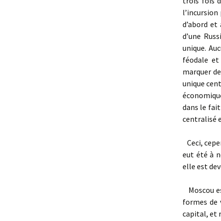
trois fois
l’incursion
d’abord et 
d’une Russ
unique. Au
féodale et
marquer de 
unique cent
économique
dans le fai
centralisé 
Ceci, cepen
eut été à 
elle est de
Moscou est
formes de 
capital, e