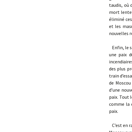
taudis, où 
mort lente
éliminé ces
et les mas
nouvelles r
Enfin, le s
une paix d
incendiaire
des plus pr
train d’ess
de Moscou 
d’une nouve
paix. Tout 
comme la c
paix.
C’est en ra