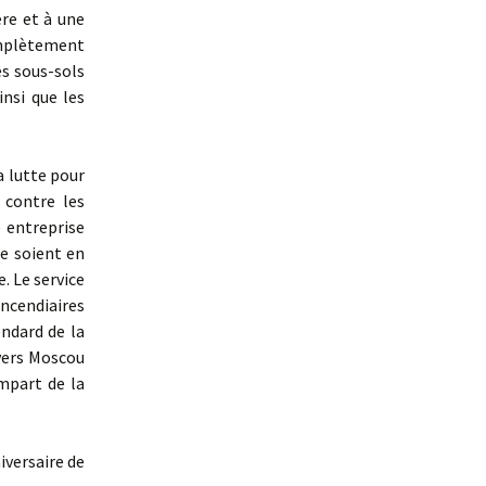
ère et à une
omplètement
es sous-sols
nsi que les
a lutte pour
 contre les
e entreprise
me soient en
. Le service
ncendiaires
endard de la
 vers Moscou
mpart de la
iversaire de