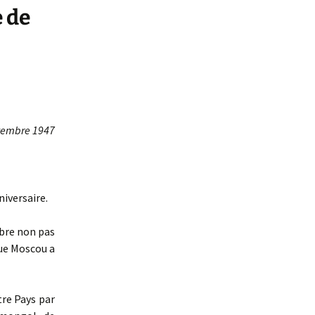
 de
tembre 1947
iversaire.
èbre non pas
que Moscou a
re Pays par