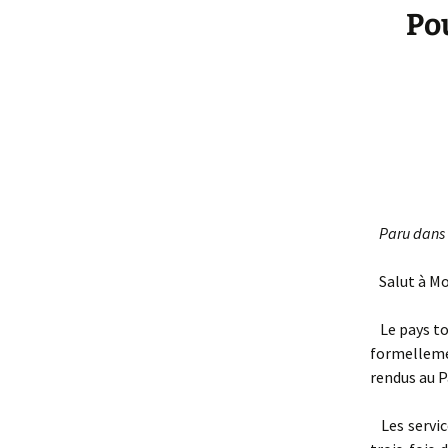
Po
Paru dans 
Salut à Mos
Le pays tou
formellemen
rendus au P
Les servic