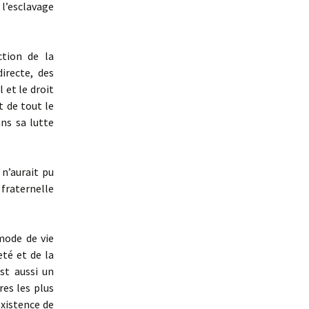
’esclavage
tion de la
directe, des
 et le droit
t de tout le
ns sa lutte
 n’aurait pu
fraternelle
mode de vie
eté et de la
st aussi un
es les plus
existence de