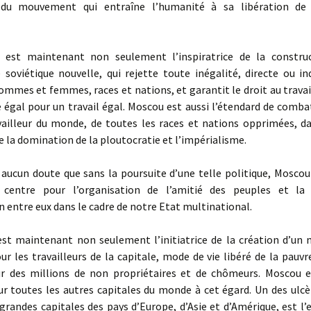
du mouvement qui entraîne l’humanité à sa libération de l
t maintenant non seulement l’inspiratrice de la construc
soviétique nouvelle, qui rejette toute inégalité, directe ou in
ommes et femmes, races et nations, et garantit le droit au travail
e égal pour un travail égal. Moscou est aussi l’étendard de comba
vailleur du monde, de toutes les races et nations opprimées, da
e la domination de la ploutocratie et l’impérialisme.
aucun doute que sans la poursuite d’une telle politique, Moscou
 centre pour l’organisation de l’amitié des peuples et la 
 entre eux dans le cadre de notre Etat multinational.
 maintenant non seulement l’initiatrice de la création d’un 
r les travailleurs de la capitale, mode de vie libéré de la pauvr
r des millions de non propriétaires et de chômeurs. Moscou e
r toutes les autres capitales du monde à cet égard. Un des ulcèr
grandes capitales des pays d’Europe, d’Asie et d’Amérique, est l’