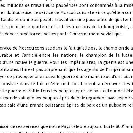
des millions de travailleurs paupérisés sont condamnés à la mis
 et douloureuse. Le service de Moscou consiste en ce qu’elle a c
 taudis et donné au peuple travailleur une possibilité de quitter l
ures pour les appartements et les maisons de la bourgeoisie, ai
ésidences améliorées bâties par le Gouvernement soviétique.
ervice de Moscou consiste dans le fait qu’elle est le champion de l
urable et l’amitié entre les nations, le champion de la lutte
s d’une nouvelle guerre. Pour les impérialistes, la guerre est un
ofitables. Il n’est pas surprenant que les agents de l’impérialis
ayer de provoquer une nouvelle guerre d’une manière ou d’une autre
consiste dans le fait qu’elle met totalement à découvert les i
lle guerre et rallie tous les peuples épris de paix autour de l’ét
le monde sait que les peuples épris de paix regardent avec espoir
apitale d’une grande puissance éprise de paix et un puissant re
e
ison de ces services que notre Pays célèbre aujourd’hui le 800
ann