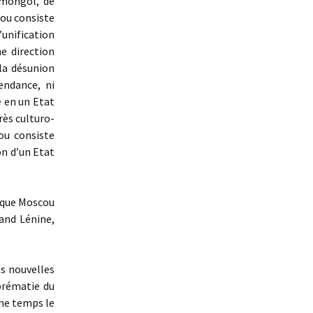
 mongol, de
cou consiste
’unification
e direction
la désunion
endance, ni
é en un Etat
rès culturo-
ou consiste
on d’un Etat
s que Moscou
and Lénine,
s nouvelles
prématie du
me temps le