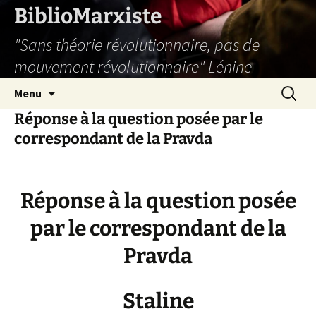
Aller
BiblioMarxiste
au
"Sans théorie révolutionnaire, pas de
contenu
mouvement révolutionnaire" Lénine
Recherc
Menu
Réponse à la question posée par le
correspondant de la Pravda
Réponse à la question posée
par le correspondant de la
Pravda
Staline