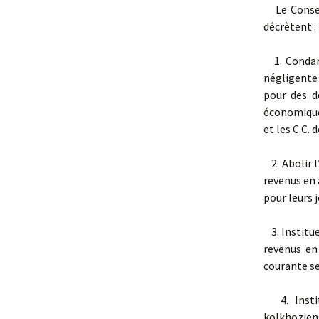
Le Conseil
décrètent :
1. Condamn
négligente 
pour des d
économiques
et les C.C. 
2. Abolir l
revenus en a
pour leurs 
3. Institue
revenus en
courante se
4. Instit
kolkhozien