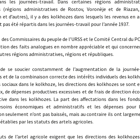
ans les journées-travail. Dans certaines régions administra
s (régions administratives de Rostov, Voronèje et de Riazan
et d’autres), il y a des kolkhozes dans lesquels les revenus en 
pas été répartis dans les journées-travail pour l’année 1937.
 des Commissaires du peuple de l’URSS et le Comité Central du PC
sition des faits analogues en nombre appréciable et qui concerne
tres régions administratives, régions et républiques.
e se soucier constamment de l’augmentation de la journée-t
 et de la combinaison correcte des intérêts individuels des kolk
s sociaux dans le kolkhoze, les directions des kolkhozes se sont 
x, de dépenses productives excessives et de frais de direction é
ive dans les kolkhozes. La part des affectations dans les fonds 
esoins économiques et administratifs et les dépenses pour 
on seulement n’ont pas baissés, mais au contraire ils ont large
établies par les statuts des artels agricoles.
s de l’artel agricole exigent que les directions des kolkhoze