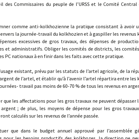
 des Commissaires du peuple de l’URSS et le Comité Central
er comme anti-kolkhozienne la pratique consistant à avoir u
envers la journée-travail du kolkhozien et à gaspiller les revenus
épenses excessives de gros travaux, des dépenses de production
 et administratifs. Obliger les comités de districts, les comité
des PC nationaux à en finir dans les faits avec cette pratique.
’usage existant, prévu par les statuts de l’artel agricole, de la rép
rgent de l’artel, et établir qu’à l’avenir l’artel répartira entre le
journées- travail pas moins de 60-70 % de tous les revenus en argent
r que les affectations pour les gros travaux ne peuvent dépasser 
 argent ; de plus, les moyens de dépense pour les gros travaux
ront calculés sur les revenus de l’année passée.
uer que dans le budget annuel approuvé par l’assemblée gé
s pour les besoins productifs des kolkhozes, la direction ne pe