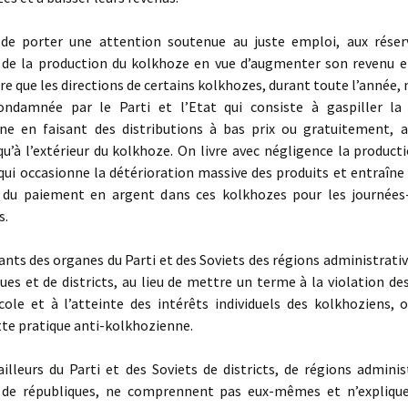
 porter une attention soutenue au juste emploi, aux réser
n de la production du kolkhoze en vue d’augmenter son revenu en
are que les directions de certains kolkhozes, durant toute l’année
ondamnée par le Parti et l’Etat qui consiste à gaspiller la
ne en faisant des distributions à bas prix ou gratuitement, a
 qu’à l’extérieur du kolkhoze. On livre avec négligence la product
qui occasionne la détérioration massive des produits et entraîn
 du paiement en argent dans ces kolkhozes pour les journées-
s.
nts des organes du Parti et des Soviets des régions administrativ
ues et de districts, au lieu de mettre un terme à la violation de
icole et à l’atteinte des intérêts individuels des kolkhoziens,
tte pratique anti-kolkhozienne.
lleurs du Parti et des Soviets de districts, de régions administ
 de républiques, ne comprennent pas eux-mêmes et n’expliqu