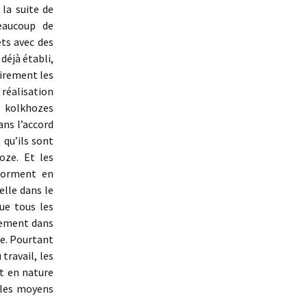
 la suite de
eaucoup de
ts avec des
éjà établi,
irement les
 réalisation
s kolkhozes
ans l’accord
 qu’ils sont
oze. Et les
sforment en
elle dans le
que tous les
lement dans
re. Pourtant
travail, les
t en nature
r les moyens