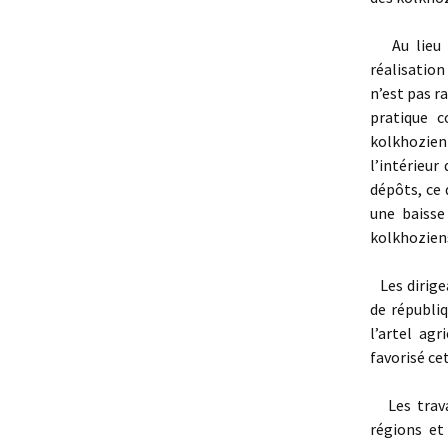
Au lieu de
réalisatio
n’est pas r
pratique c
kolkhozien
l’intérieur
dépôts, ce 
une baisse
kolkhozien
Les dirigea
de républiq
l’artel agr
favorisé ce
Les travai
régions et