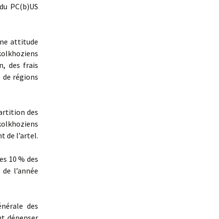
 du PC(b)US
ne attitude
 kolkhoziens
, des frais
s de régions
artition des
s kolkhoziens
 de l’artel.
les 10 % des
 de l’année
nérale des
ut dépenser