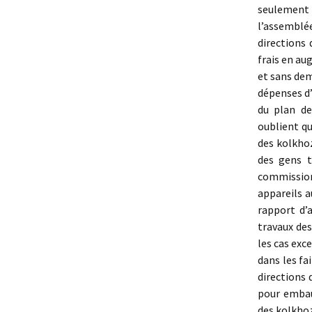
seulement d
l’assembl
directions
frais en a
et sans de
dépenses d’
du plan de
oublient qu
des kolkhoz
des gens t
commission
appareils a
rapport d’a
travaux de
les cas exc
dans les fa
directions
pour embauc
des kolkhoz