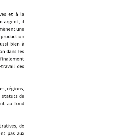
ves et à la
 argent, il
, mènent une
 production
ussi bien à
ion dans les
e finalement
travail des
es, régions,
s statuts de
 ont au fond
ratives, de
ent pas aux