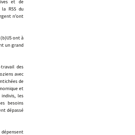
tives et de
, la RSS du
argent n’ont
(b)US ont à
nt un grand
ravail des
hoziens avec
entichées de
conomique et
indivis, les
les besoins
ment dépassé
s dépensent