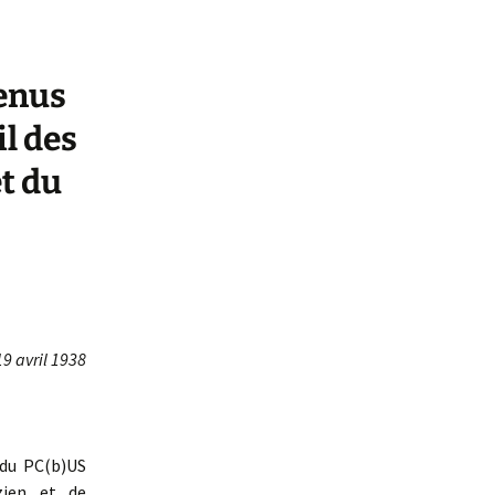
venus
l des
t du
19 avril 1938
 du PC(b)US
zien et de