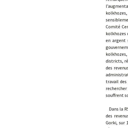
l’augment
kolkhozes,
sensibleme
Comité Cen
kolkhozes d
en argent 
gouverneme
kolkhozes,
districts, 
des revenus
administrat
travail de
rechercher 
souffrent s
Dans la RS
des revenus
Gorki, sur