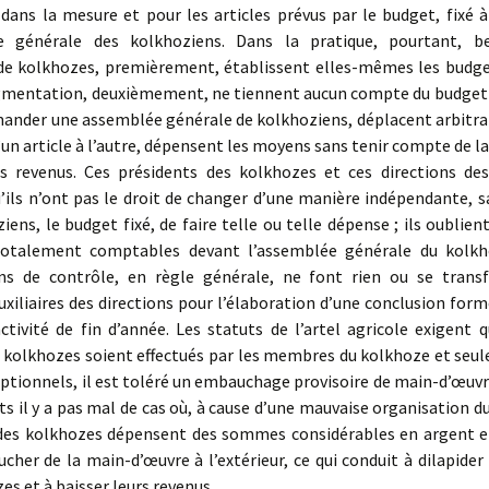
ans la mesure et pour les articles prévus par le budget, fixé à
ée générale des kolkhoziens. Dans la pratique, pourtant, b
 de kolkhozes, premièrement, établissent elles-mêmes les budge
ugmentation, deuxièmement, ne tiennent aucun compte du budget d
mander une assemblée générale de kolkhoziens, déplacent arbitra
un article à l’autre, dépensent les moyens sans tenir compte de la
s revenus. Ces présidents des kolkhozes et ces directions de
’ils n’ont pas le droit de changer d’une manière indépendante, s
iens, le budget fixé, de faire telle ou telle dépense ; ils oublient
otalement comptables devant l’assemblée générale du kolkh
s de contrôle, en règle générale, ne font rien ou se tran
uxiliaires des directions pour l’élaboration d’une conclusion form
ctivité de fin d’année. Les statuts de l’artel agricole exigent 
s kolkhozes soient effectués par les membres du kolkhoze et seu
eptionnels, il est toléré un embauchage provisoire de main-d’œuv
its il y a pas mal de cas où, à cause d’une mauvaise organisation du 
 des kolkhozes dépensent des sommes considérables en argent e
her de la main-d’œuvre à l’extérieur, ce qui conduit à dilapide
es et à baisser leurs revenus.