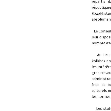
répartis d
république
Kazakhstan 
absolument 
Le Conseil
leur dispo
nombre d’au
Au lieu d
kolkhoziens
les intérêt
gros travau
administrat
frais de b
culturels n
les normes 
Les statut