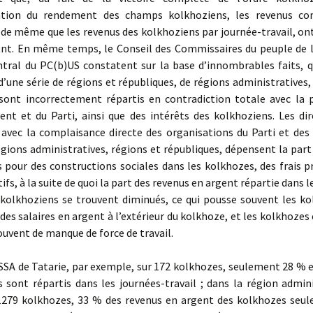
ation du rendement des champs kolkhoziens, les revenus c
 de même que les revenus des kolkhoziens par journée-travail, o
nt. En même temps, le Conseil des Commissaires du peuple de l
tral du PC(b)US constatent sur la base d’innombrables faits, q
’une série de régions et républiques, de régions administratives,
sont incorrectement répartis en contradiction totale avec la p
nt et du Parti, ainsi que des intérêts des kolkhoziens. Les dir
 avec la complaisance directe des organisations du Parti et des 
régions administratives, régions et républiques, dépensent la part
 pour des constructions sociales dans les kolkhozes, des frais p
ifs, à la suite de quoi la part des revenus en argent répartie dans l
s kolkhoziens se trouvent diminués, ce qui pousse souvent les ko
des salaires en argent à l’extérieur du kolkhoze, et les kolkhoz
ouvent de manque de force de travail.
SA de Tatarie, par exemple, sur 172 kolkhozes, seulement 28 %
 sont répartis dans les journées-travail ; dans la région admin
 1279 kolkhozes, 33 % des revenus en argent des kolkhozes seu