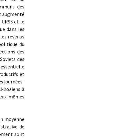
ommuns des
nt augmenté
’URSS et le
ue dans les
 les revenus
olitique du
ections des
Soviets des
 essentielle
roductifs et
es journées-
lkhoziens à
es eux-mêmes
 en moyenne
istrative de
lement sont