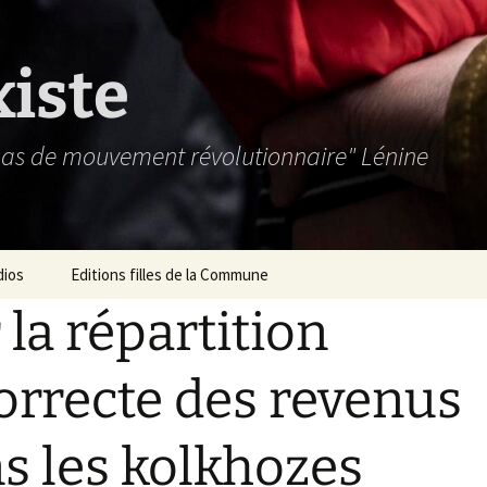
xiste
 pas de mouvement révolutionnaire" Lénine
dios
Editions filles de la Commune
 la répartition
orrecte des revenus
s les kolkhozes