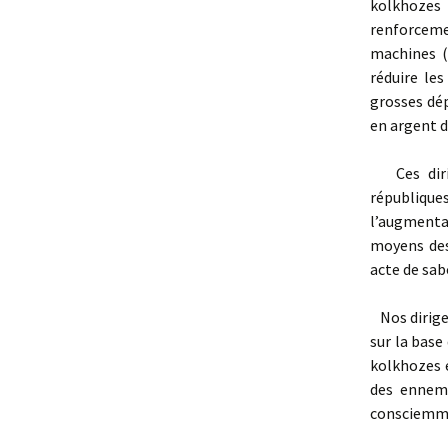
kolkhozes 
renforceme
machines (
réduire le
grosses dép
en argent d
Ces dirige
république
l’augmenta
moyens des
acte de sab
Nos dirigea
sur la base
kolkhozes e
des ennemi
consciemme