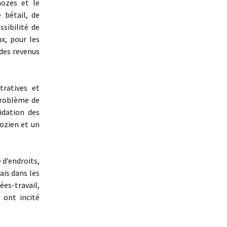
hozes et le
 bétail, de
sibilité de
x, pour les
 des revenus
tratives et
problème de
idation des
ozien et un
 d’endroits,
ais dans les
ées-travail,
 ont incité