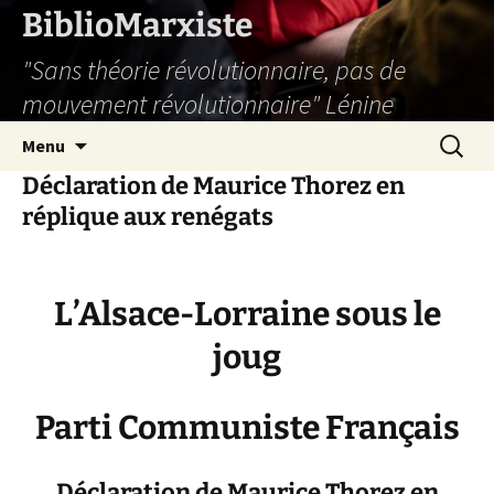
Aller
BiblioMarxiste
au
"Sans théorie révolutionnaire, pas de
contenu
mouvement révolutionnaire" Lénine
Recherc
Menu
Déclaration de Maurice Thorez en
réplique aux renégats
L’Alsace-Lorraine sous le
joug
Parti Communiste Français
Déclaration de Maurice Thorez en