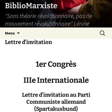
Aller
BiblioMarxiste
au
"Sans théorie révolutionnaire, pas de
contenu
mouvement révolutionnaire" Lénine
Recherc
Menu
Lettre d’invitation
1er Congrès
IIIe Internationale
Lettre d’invitation au Parti
Communiste allemand
(Spartakusbund)