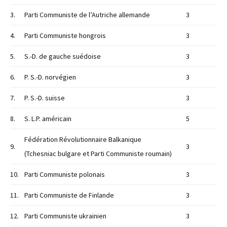
3.
Parti Communiste de l’Autriche allemande
3
4.
Parti Communiste hongrois
3
5.
S.-D. de gauche suédoise
3
6.
P. S.-D. norvégien
3
7.
P. S.-D. suisse
3
8.
S. L.P. américain
5
Fédération Révolutionnaire Balkanique
9.
3
(Tchesniac bulgare et Parti Communiste roumain)
10.
Parti Communiste polonais
3
11.
Parti Communiste de Finlande
3
12.
Parti Communiste ukrainien
3