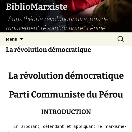
Aller
BiblioMarxiste
au
"Sans théorie révolutionnaire, pas de
contenu
mouvement révolutionnaire" Lénine
Recherc
Menu
La révolution démocratique
La révolution démocratique
Parti Communiste du Pérou
INTRODUCTION
En arborant, défendant et appliquant le marxisme-