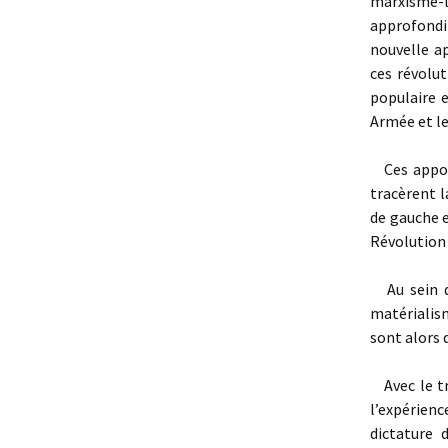
marxisme-l
approfondi
nouvelle a
ces révolut
populaire e
Armée et le
Ces apport
tracèrent l
de gauche 
Révolution 
Au sein de
matérialism
sont alors 
Avec le tr
l’expérien
dictature 