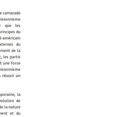
le camarade
isionnisme
t que les
rincipes du
d-américain
xternes du
mment de la
, les partis
t une force
évisionnisme
 réussir un
poraine, la
volution de
de la nature
ement et du