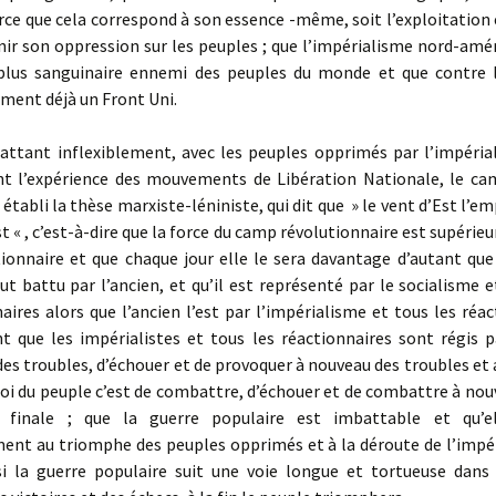
ce que cela correspond à son essence -même, soit l’exploitation 
ir son oppression sur les peuples ; que l’impérialisme nord-amér
 plus sanguinaire ennemi des peuples du monde et que contre l
ment déjà un Front Uni.
ant inflexiblement, avec les peuples opprimés par l’impéria
nt l’expérience des mouvements de Libération Nationale, le c
établi la thèse marxiste-léniniste, qui dit que » le vent d’Est l’em
t « , c’est-à-dire que la force du camp révolutionnaire est supérieur
ionnaire et que chaque jour elle le sera davantage d’autant que
ut battu par l’ancien, et qu’il est représenté par le socialisme e
aires alors que l’ancien l’est par l’impérialisme et tous les réac
t que les impérialistes et tous les réactionnaires sont régis pa
es troubles, d’échouer et de provoquer à nouveau des troubles et a
a loi du peuple c’est de combattre, d’échouer et de combattre à nou
e finale ; que la guerre populaire est imbattable et qu’e
ment au triomphe des peuples opprimés et à la déroute de l’impér
 la guerre populaire suit une voie longue et tortueuse dans 