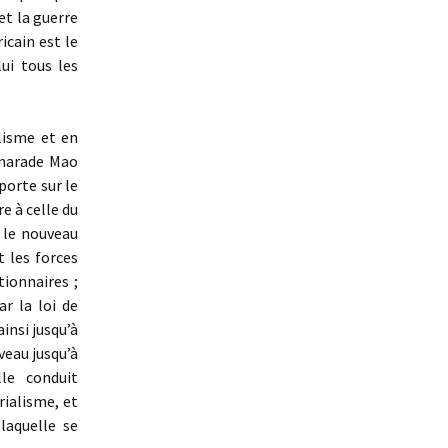
et la guerre
icain est le
ui tous les
lisme et en
amarade Mao
porte sur le
e à celle du
 le nouveau
t les forces
tionnaires ;
r la loi de
insi jusqu’à
veau jusqu’à
lle conduit
ialisme, et
laquelle se