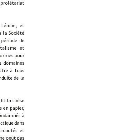
 prolétariat
Lénine, et
s la Société
 période de
italisme et
 formes pour
es domaines
ttre à tous
duite de la
it la thèse
s en papier,
condamnés à
actique dans
cruautés et
 ne peut pas