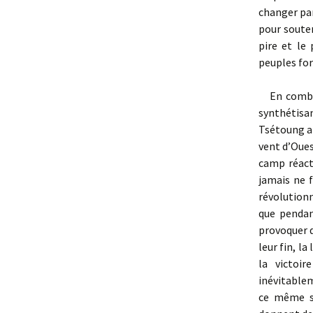
changer par
pour souten
pire et le
peuples for
En combatt
synthétisa
Tsétoung a 
vent d’Oues
camp réact
jamais ne f
révolutionn
que pendan
provoquer d
leur fin, l
la victoir
inévitable
ce même si