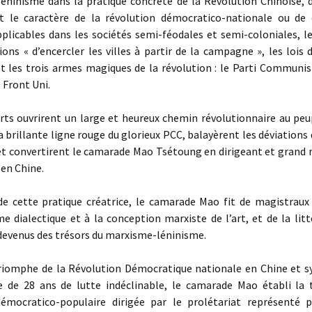
éninisme dans la pratique concrète de la Révolution Chinoise, d
t le caractère de la révolution démocratico-nationale ou de
pplicables dans les sociétés semi-féodales et semi-coloniales, l
ions « d’encercler les villes à partir de la campagne », les lois 
t les trois armes magiques de la révolution : le Parti Communis
 Front Uni.
s ouvrirent un large et heureux chemin révolutionnaire au peup
a brillante ligne rouge du glorieux PCC, balayèrent les déviations 
et convertirent le camarade Mao Tsétoung en dirigeant et grand m
en Chine.
 cette pratique créatrice, le camarade Mao fit de magistraux
e dialectique et à la conception marxiste de l’art, et de la litt
devenus des trésors du marxisme-léninisme.
iomphe de la Révolution Démocratique nationale en Chine et s
ce de 28 ans de lutte indéclinable, le camarade Mao établi la 
démocratico-populaire dirigée par le prolétariat représenté p