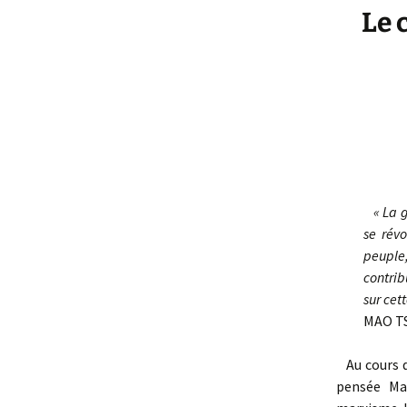
Le 
« La g
se révo
peuple,
contrib
sur cet
MAO T
Au cours d
pensée Ma