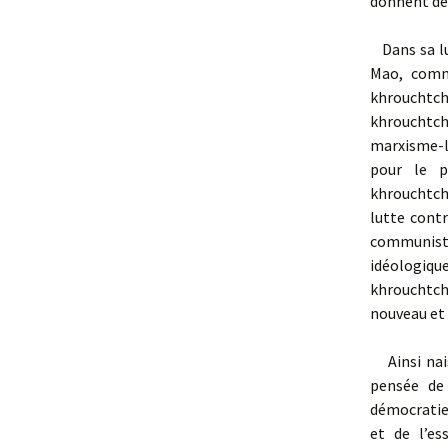
donnent des
Dans sa lu
Mao, comm
khroucht
khrouchtch
marxisme-l
pour le p
khrouchtch
lutte contr
communiste
idéologique
khrouchtch
nouveau et
Ainsi nais
pensée de 
démocratie 
et de l’es