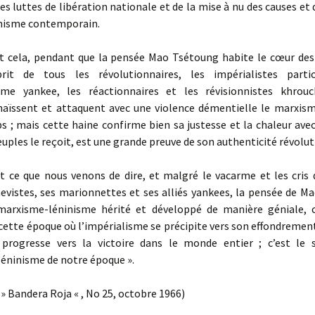
s luttes de libération nationale et de la mise à nu des causes et 
nnisme contemporain.
cela, pendant que la pensée Mao Tsétoung habite le cœur des
rit de tous les révolutionnaires, les impérialistes parti
isme yankee, les réactionnaires et les révisionnistes khrouc
 haïssent et attaquent avec une violence démentielle le marxism
 ; mais cette haine confirme bien sa justesse et la chaleur avec
uples le reçoit, est une grande preuve de son authenticité révolut
ce que nous venons de dire, et malgré le vacarme et les cris d
evistes, ses marionnettes et ses alliés yankees, la pensée de M
 marxisme-léninisme hérité et développé de manière géniale, c
cette époque où l’impérialisme se précipite vers son effondrement
 progresse vers la victoire dans le monde entier ; c’est l
éninisme de notre époque ».
 » Bandera Roja « , No 25, octobre 1966)