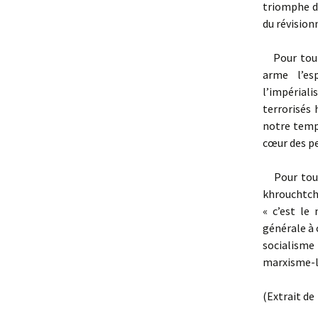
triomphe de
du révisio
Pour tout 
arme l’esp
l’impérial
terrorisés
notre temps
cœur des pe
Pour tout 
khrouchtch
« c’est le
générale à 
socialisme
marxisme-l
(Extrait de