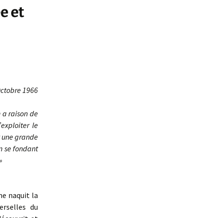
e et
ctobre 1966
 a raison de
exploiter le
st une grande
En se fondant
»
e naquit la
rselles du