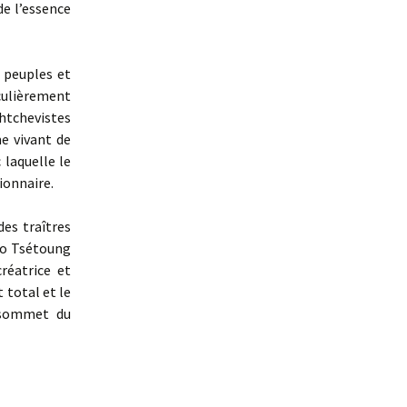
de l’essence
 peuples et
culièrement
htchevistes
e vivant de
 laquelle le
ionnaire.
es traîtres
ao Tsétoung
réatrice et
 total et le
e sommet du