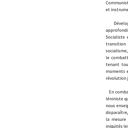
Communiste 
et instrume
Développa
approfondis
Socialiste
transition
socialisme,
le combatt
tenant tou
moments et
révolution 
En combatt
léniniste q
nous ensei
disparaître
la mesure 
iniquités l