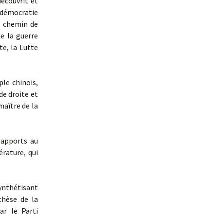
écouvrit et
 démocratie
e chemin de
de la guerre
te, la Lutte
le chinois,
de droite et
aître de la
 apports au
érature, qui
ynthétisant
thèse de la
ar le Parti