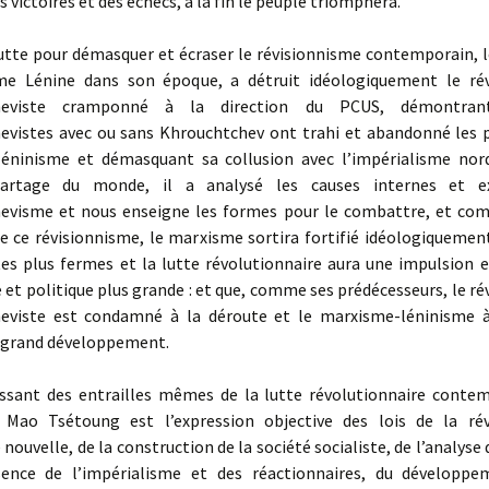
 victoires et des échecs, à la fin le peuple triomphera.
tte pour démasquer et écraser le révisionnisme contemporain, 
e Lénine dans son époque, a détruit idéologiquement le rév
cheviste cramponné à la direction du PCUS, démontran
evistes avec ou sans Khrouchtchev ont trahi et abandonné les p
éninisme et démasquant sa collusion avec l’impérialisme nor
artage du monde, il a analysé les causes internes et e
evisme et nous enseigne les formes pour le combattre, et co
e ce révisionnisme, le marxisme sortira fortifié idéologiquement
s plus fermes et la lutte révolutionnaire aura une impulsion e
 et politique plus grande : et que, comme ses prédécesseurs, le r
eviste est condamné à la déroute et le marxisme-léninisme à
 grand développement.
sant des entrailles mêmes de la lutte révolutionnaire contem
Mao Tsétoung est l’expression objective des lois de la ré
nouvelle, de la construction de la société socialiste, de l’analyse 
sence de l’impérialisme et des réactionnaires, du développ