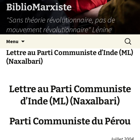
Aller
BiblioMarxiste
au
"Sans théorie révolutionnaire, pas de
contenu
mouvement révolutionnaire" Lénine
Recherc
Menu
Lettre au Parti Communiste d’Inde (ML)
(Naxalbari)
Lettre au Parti Communiste
d’Inde (ML) (Naxalbari)
Parti Communiste du Pérou
Juillet 2004