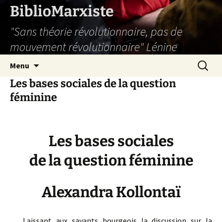
Aller
BiblioMarxiste
au
"Sans théorie révolutionnaire, pas de
contenu
mouvement révolutionnaire" Lénine
Recherc
Menu
Les bases sociales de la question
féminine
Les bases sociales
de la question féminine
Alexandra Kollontaï
Laissant aux savants bourgeois la discussion sur la