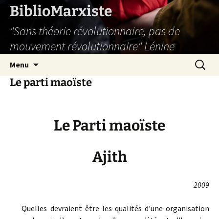
Aller
BiblioMarxiste
au
"Sans théorie révolutionnaire, pas de
contenu
mouvement révolutionnaire" Lénine
Recherc
Menu
Le parti maoïste
Le Parti maoïste
Ajith
2009
Quelles devraient être les qualités d’une organisation