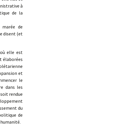
nistrative à
tique de la
e marée de
e disent (et
où elle est
nt élaborées
rolétarienne
expansion et
ommencer le
re dans les
 soit rendue
veloppement
issement du
olitique de
l’humanité.