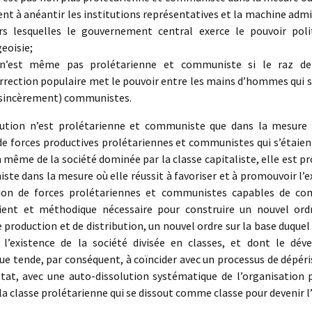
ent à anéantir les institutions représentatives et la machine admi
rs lesquelles le gouvernement central exerce le pouvoir poli
eoisie;
 n’est même pas prolétarienne et communiste si le raz d
urrection populaire met le pouvoir entre les mains d’hommes qui s
sincèrement) communistes.
ion n’est prolétarienne et communiste que dans la mesure 
de forces productives prolétariennes et communistes qui s’étaie
n même de la société dominée par la classe capitaliste, elle est p
te dans la mesure où elle réussit à favoriser et à promouvoir l’
tion de forces prolétariennes et communistes capables de c
tient et méthodique nécessaire pour construire un nouvel ord
 production et de distribution, un nouvel ordre sur la base duquel
 l’existence de la société divisée en classes, et dont le dé
ue tende, par conséquent, à coïncider avec un processus de dépér
Etat, avec une auto-dissolution systématique de l’organisation p
la classe prolétarienne qui se dissout comme classe pour devenir 