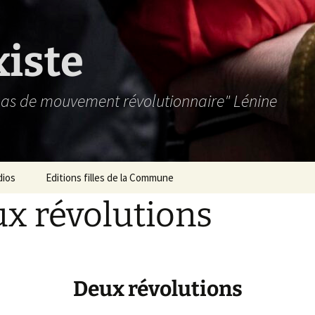
xiste
 pas de mouvement révolutionnaire" Lénine
dios
Editions filles de la Commune
x révolutions
Deux révolutions