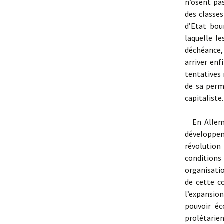
n’osent pa
des classes
d’Etat bou
laquelle l
déchéance,
arriver enf
tentatives 
de sa perm
capitaliste.
En Allemag
développem
révolution
conditions
organisatio
de cette c
l’expansio
pouvoir éc
prolétarien