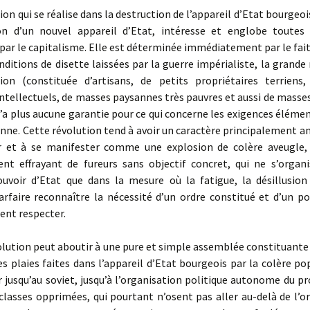
on qui se réalise dans la destruction de l’appareil d’Etat bourgeois
on d’un nouvel appareil d’Etat, intéresse et englobe toutes 
ar le capitalisme. Elle est déterminée immédiatement par le fait
nditions de disette laissées par la guerre impérialiste, la grande
ion (constituée d’artisans, de petits propriétaires terriens,
ntellectuels, de masses paysannes très pauvres et aussi de mass
n’a plus aucune garantie pour ce qui concerne les exigences élémen
enne. Cette révolution tend à avoir un caractère principalement a
r et à se manifester comme une explosion de colère aveugl
nt effrayant de fureurs sans objectif concret, qui ne s’organ
uvoir d’Etat que dans la mesure où la fatigue, la désillusion
arfaire reconnaître la nécessité d’un ordre constitué et d’un po
ent respecter.
lution peut aboutir à une pure et simple assemblée constituante 
es plaies faites dans l’appareil d’Etat bourgeois par la colère pop
r jusqu’au soviet, jusqu’à l’organisation politique autonome du pr
classes opprimées, qui pourtant n’osent pas aller au-delà de l’o