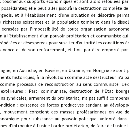
s toucher aux supports économiques et sont alors refoulées par 
 possédantes; elle peut aller jusqu’à la destruction complète d
rgeois, et à l’établissement d’une situation de désordre perm
es richesses existantes et la population tombent dans la dissol
 écrasées par l’impossibilité de toute organisation autonome
in à l’établissement d’un pouvoir prolétarien et communiste qui
répétées et désespérées pour susciter d’autorité les conditions
anence et de son renforcement, et finit par être emporté par 
ne, en Autriche, en Bavière, en Ukraine, en Hongrie se sont p
ents historiques, à la révolution comme acte destructeur n’a pa
 comme processus de reconstruction au sens communiste. L’ex
 extérieures : Parti communiste, destruction de l’Etat bourge
ns syndicales, armement du prolétariat, n’a pas suffi à compens
ondition : existence de forces productives tendant au dévelop
n, mouvement conscient des masses prolétariennes en vue d
onomique pour substance au pouvoir politique, volonté dans
nes d’introduire à l’usine l’ordre prolétarien, de faire de l’usine l