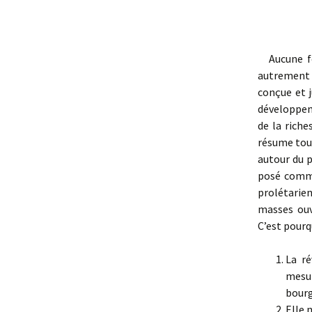
Aucune for
autrement 
conçue et 
développem
de la rich
résume tou
autour du p
posé comme
prolétarie
masses ouv
C’est pourq
La ré
mesur
bourg
Elle 