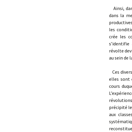
Ainsi, dan
dans la me
productives
les condit
crée les c
s’identifi
révolte dev
au sein de l
Ces divers
elles sont
cours duqu
L’expérien
révolution
précipité l
aux classe
systémati
reconstitue