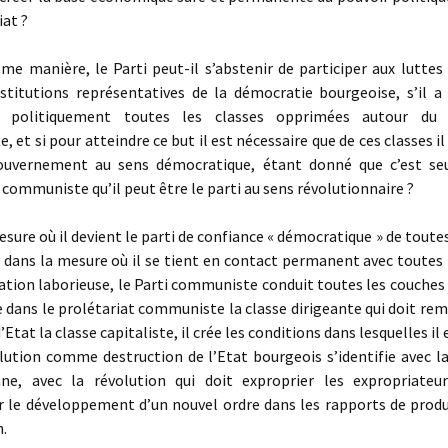
iat ?
 manière, le Parti peut-il s’abstenir de participer aux luttes 
nstitutions représentatives de la démocratie bourgeoise, s’il a
er politiquement toutes les classes opprimées autour du p
 et si pour atteindre ce but il est nécessaire que de ces classes il
ouvernement au sens démocratique, étant donné que c’est s
 communiste qu’il peut être le parti au sens révolutionnaire ?
ure où il devient le parti de confiance « démocratique » de toutes
 dans la mesure où il se tient en contact permanent avec toutes 
ation laborieuse, le Parti communiste conduit toutes les couches
 dans le prolétariat communiste la classe dirigeante qui doit re
’Etat la classe capitaliste, il crée les conditions dans lesquelles il
lution comme destruction de l’Etat bourgeois s’identifie avec l
nne, avec la révolution qui doit exproprier les expropriateur
le développement d’un nouvel ordre dans les rapports de produ
n.