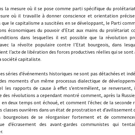
s la mesure où il se pose comme parti spécifique du prolétariat 
sure où il travaille à donner conscience et orientation précise
 que le capitalisme a suscitées en se développant, le Parti com
ions économiques du pouvoir d’Etat aux mains du prolétariat 
onditions dans lesquelles il est possible que la révolution pr
e avec la révolte populaire contre l’Etat bourgeois, dans lesqu
ient l’acte de libération des forces productives réelles qui se son
a société capitaliste.
es séries d’événements historiques ne sont pas détachées et ind
 des moments d’un même processus dialectique de développem
el les rapports de cause à effet s’entremêlent, se renversent, i
ce des révolutions a cependant montré comment, après la Russie,
s en deux temps ont échoué, et comment l’échec de la seconde r
es classes ouvrières dans un état de prostration et d’avilissement 
s bourgeoises de se réorganiser fortement et de commencer
que d’écrasement des avant-gardes communistes qui tenta
r.