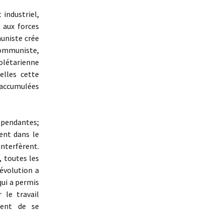
industriel,
 aux forces
muniste crée
communiste,
olétarienne
elles cette
t accumulées
épendantes;
ent dans le
nterfèrent.
 toutes les
évolution a
qui a permis
 le travail
ient de se