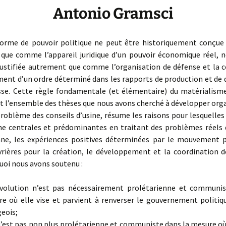
Antonio Gramsci
me de pouvoir politique ne peut être historiquement conçue e
que comme l’appareil juridique d’un pouvoir économique réel, n
justifiée autrement que comme l’organisation de défense et la c
ent d’un ordre déterminé dans les rapports de production et de d
esse. Cette règle fondamentale (et élémentaire) du matérialisme
t l’ensemble des thèses que nous avons cherché à développer or
roblème des conseils d’usine, résume les raisons pour lesquelle
 centrales et prédominantes en traitant des problèmes réels d
nne, les expériences positives déterminées par le mouvement 
rières pour la création, le développement et la coordination de
uoi nous avons soutenu :
volution n’est pas nécessairement prolétarienne et communis
e où elle vise et parvient à renverser le gouvernement politiqu
eois;
n’est pas non plus prolétarienne et communiste dans la mesure où 