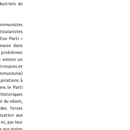
ustriels du
communistes
icularistes
’un Parti «
 masse dans
me problèmes
 exister un
trinaires et
 communisme)
aspirations à
ans le Parti
 historiques
ir du néant,
 des forces
isation aux
et, par leur
e aux mains