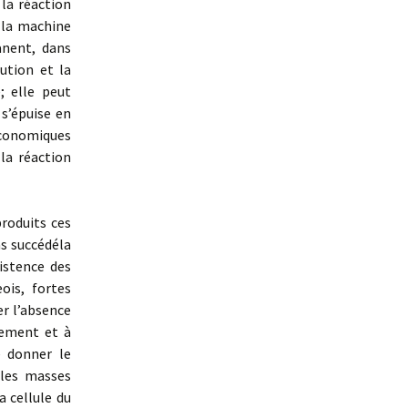
la réaction
e la machine
anent, dans
ution et la
; elle peut
 s’épuise en
 économiques
la réaction
roduits ces
s succédéla
istence des
ois, fortes
er l’absence
pement et à
e donner le
 les masses
a cellule du