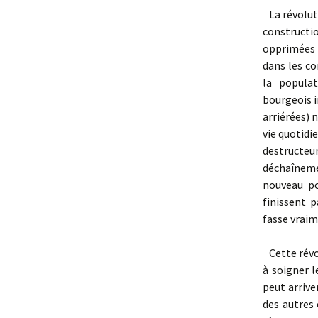
La révoluti
constructi
opprimées p
dans les co
la populat
bourgeois i
arriérées) 
vie quotidi
destructeu
déchaîneme
nouveau po
finissent p
fasse vraim
Cette révo
à soigner l
peut arrive
des autres 