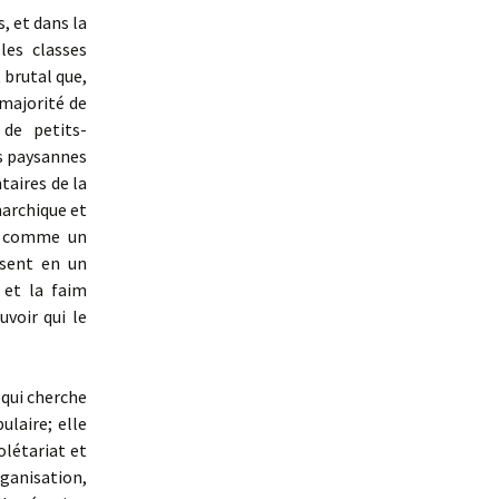
, et dans la
les classes
 brutal que,
 majorité de
 de petits-
es paysannes
taires de la
narchique et
e, comme un
isent en un
 et la faim
uvoir qui le
qui cherche
ulaire; elle
olétariat et
rganisation,