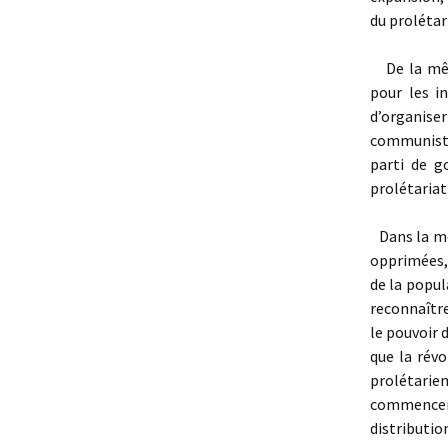
du prolétar
De la même
pour les i
d’organis
communiste,
parti de g
prolétariat
Dans la mes
opprimées,
de la popul
reconnaître
le pouvoir d
que la révo
prolétarie
commencer 
distributio