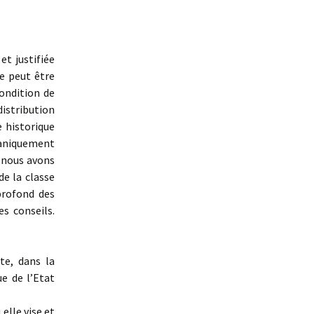
t justifiée
e peut être
ondition de
istribution
 historique
ganiquement
s nous avons
e la classe
profond des
s conseils.
te, dans la
e de l’Etat
elle vise et