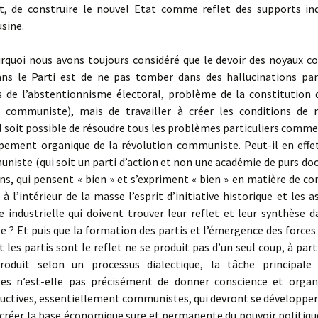
t, de construire le nouvel Etat comme reflet des supports ind
sine.
quoi nous avons toujours considéré que le devoir des noyaux 
ans le Parti est de ne pas tomber dans des hallucinations part
 de l’abstentionnisme électoral, problème de la constitution d
 communiste), mais de travailler à créer les conditions de
il soit possible de résoudre tous les problèmes particuliers com
pement organique de la révolution communiste. Peut-il en effet
niste (qui soit un parti d’action et non une académie de purs doc
ens, qui pensent « bien » et s’expriment « bien » en matière de
e à l’intérieur de la masse l’esprit d’initiative historique et les 
 industrielle qui doivent trouver leur reflet et leur synthèse d
? Et puis que la formation des partis et l’émergence des forces
t les partis sont le reflet ne se produit pas d’un seul coup, à part
oduit selon un processus dialectique, la tâche principale
s n’est-elle pas précisément de donner conscience et organ
uctives, essentiellement communistes, qui devront se développer 
 créer la base économique sure et permanente du pouvoir politiqu