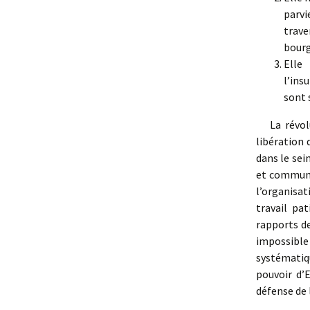
parvi
trave
bourg
Elle
l’ins
sont 
La révolut
libération 
dans le sei
et communis
l’organisa
travail pa
rapports de
impossible
systématiq
pouvoir d’
défense de 