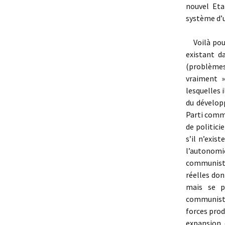
nouvel Eta
système d’u
Voilà pour
existant d
(problèmes
vraiment »
lesquelles 
du dévelop
Parti commu
de politici
s’il n’exist
l’autonomie
communiste 
réelles don
mais se pr
communiste
forces prod
expansion,