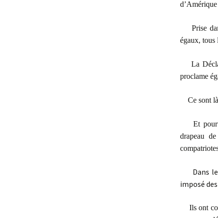
d’Amérique
Prise da
égaux, tous l
La Décla
proclame éga
Ce sont là
Et pour
drapeau de 
compatriotes
Dans le
imposé des 
Ils ont c