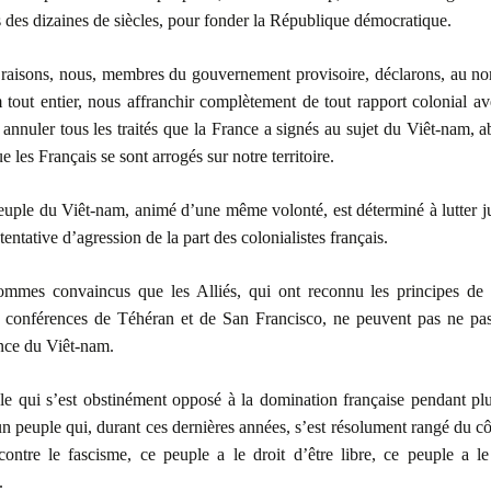
s des dizaines de siècles, pour fonder la République démocratique.
 raisons, nous, membres du gouvernement provisoire, déclarons, au n
tout entier, nous affranchir complètement de tout rapport colonial a
, annuler tous les traités que la France a signés au sujet du Viêt-nam, ab
e les Français se sont arrogés sur notre territoire.
euple du Viêt-nam, animé d’une même volonté, est déterminé à lutter j
tentative d’agression de la part des colonialistes français.
mmes convaincus que les Alliés, qui ont reconnu les principes de l
 conférences de Téhéran et de San Francisco, ne peuvent pas ne pas
nce du Viêt-nam.
e qui s’est obstinément opposé à la domination française pendant plu
un peuple qui, durant ces dernières années, s’est résolument rangé du cô
contre le fascisme, ce peuple a le droit d’être libre, ce peuple a le
.