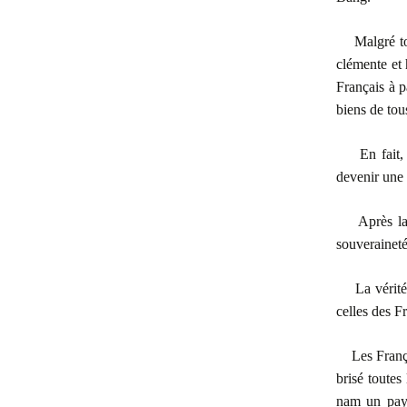
Malgré to
clémente et
Français à p
biens de tou
En fait
devenir une
Après la
souveraineté
La vérit
celles des F
Les Franç
brisé toutes
nam un pay