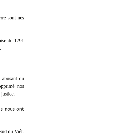
erre sont nés
aise de 1791
s. «
s, abusant du
 opprimé nos
justice.
Ils nous ont
 Sud du Viêt-