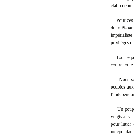
établi depui
Pour ces
du Viêt-nam 
impérialiste
privilèges qu
Tout le p
contre toute 
Nous so
peuples aux
l’indépenda
Un peupl
vingts ans, 
pour lutter 
indépendant