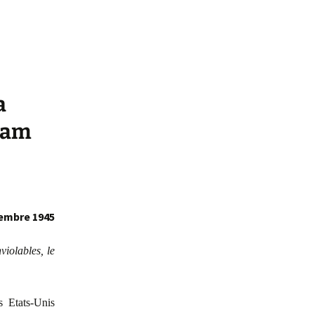
a
nam
embre 1945
iolables, le
s Etats-Unis