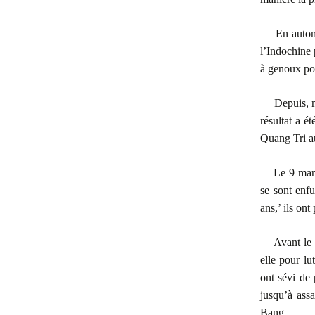
En autom
l’Indochine 
à genoux pou
Depuis, n
résultat a é
Quang Tri au
Le 9 mars
se sont enfu
ans,’ ils on
Avant le 
elle pour lu
ont sévi de 
jusqu’à ass
Bang.