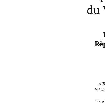
du 
Ré
» To
droit de
Ces pa