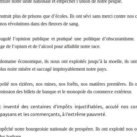
ruire notre unité nationale et empêcher l’union de notre peuple.
onstruit plus de prisons que d’écoles. Ils ont sévi sans merci contre nos 
 nos révolutions dans des fleuves de sang.
 jugulé l’opinion publique et pratiqué une politique d’obscurantisme.
ge de l’opium et de l’alcool pour affaiblir notre race.
domaine économique, ils nous ont exploités jusqu’à la moelle, ils ont
plus noire misère et saccagé impitoyablement notre pays.
spolié nos rizières, nos mines, nos forêts, nos matières premières. Ils 
émission des billets de banque et le monopole du commerce extérieur.
t inventé des centaines d’impôts injustifiables, acculé nos co
 paysans et les commerçants, à l’extrême pauvreté.
mpêché notre bourgeoisie nationale de prospérer. Ils ont exploité nos o
lus barbare.