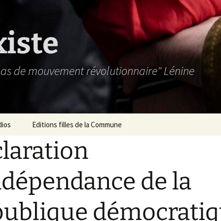
xiste
 pas de mouvement révolutionnaire" Lénine
dios
Editions filles de la Commune
laration
ndépendance de la
ublique démocrati