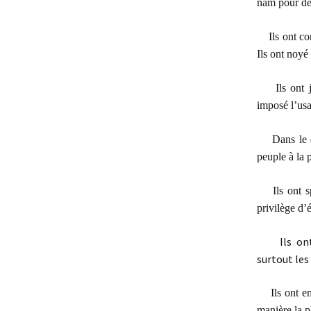
nam pour dét
Ils ont c
Ils ont noyé
Ils ont
imposé l’usa
Dans le 
peuple à la 
Ils ont 
privilège d’
Ils on
surtout les
Ils ont e
manière la p