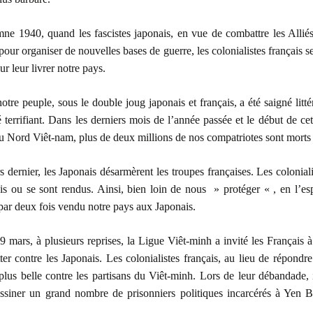
ne 1940, quand les fascistes japonais, en vue de combattre les Alliés
pour organiser de nouvelles bases de guerre, les colonialistes français s
r leur livrer notre pays.
otre peuple, sous le double joug japonais et français, a été saigné litt
té terrifiant. Dans les derniers mois de l’année passée et le début de ce
 Nord Viêt-nam, plus de deux millions de nos compatriotes sont morts
 dernier, les Japonais désarmèrent les troupes françaises. Les coloniali
is ou se sont rendus. Ainsi, bien loin de nous » protéger « , en l’e
t par deux fois vendu notre pays aux Japonais.
9 mars, à plusieurs reprises, la Ligue Viêt-minh a invité les Français à
tter contre les Japonais. Les colonialistes français, au lieu de répondre
plus belle contre les partisans du Viêt-minh. Lors de leur débandade, i
assiner un grand nombre de prisonniers politiques incarcérés à Yen 