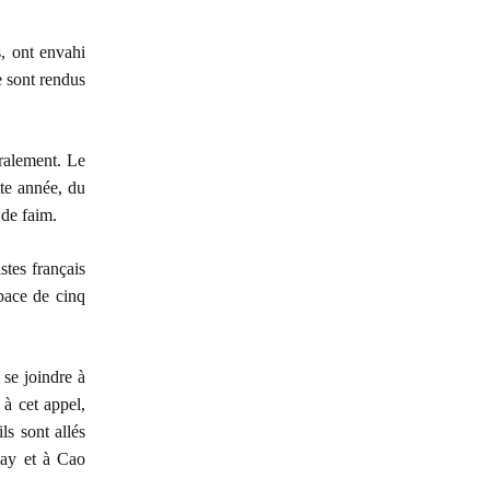
, ont envahi
e sont rendus
éralement. Le
tte année, du
 de faim.
stes français
space de cinq
 se joindre à
 à cet appel,
ls sont allés
Bay et à Cao