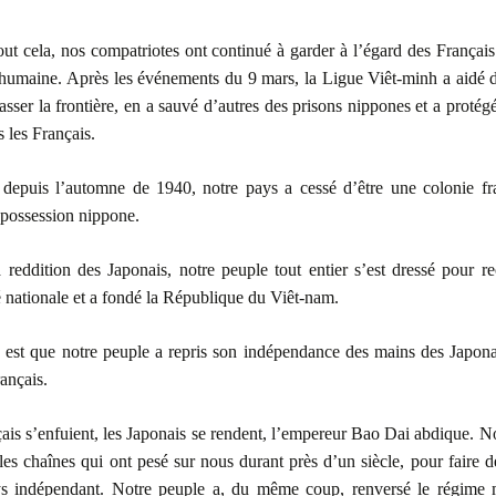
ut cela, nos compatriotes ont continué à garder à l’égard des Français
 humaine. Après les événements du 9 mars, la Ligue Viêt-minh a aidé
asser la frontière, en a sauvé d’autres des prisons nippones et a protégé 
s les Français.
, depuis l’automne de 1940, notre pays a cessé d’être une colonie fr
 possession nippone.
 reddition des Japonais, notre peuple tout entier s’est dressé pour r
 nationale et a fondé la République du Viêt-nam.
é est que notre peuple a repris son indépendance des mains des Japona
rançais.
ais s’enfuient, les Japonais se rendent, l’empereur Bao Dai abdique. N
 les chaînes qui ont pesé sur nous durant près d’un siècle, pour faire d
s indépendant. Notre peuple a, du même coup, renversé le régime 