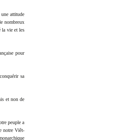
 une attitude
 de nombreux
la vie et les
ançaise pour
econquérir sa
is et non de
otre peuple a
e notre Viêt-
monarchique