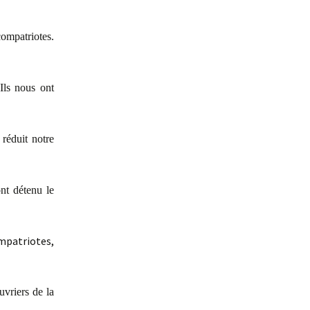
compatriotes.
 Ils nous ont
 réduit notre
ont détenu le
mpatriotes,
uvriers de la