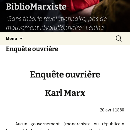
Aller
BiblioMarxiste
au
"Sans théorie révolutionnaire, pas de
contenu
mouvement révolutionnaire" Lénine
Recherc
Menu
Enquête ouvrière
Enquête ouvrière
Karl Marx
20 avril 1880
Aucun gouvernement (monarchiste ou républicain