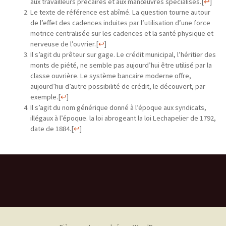
aux travailleurs précaires et aux manœuvres spécialisés.
[
↩
]
Le texte de référence est abîmé. La question tourne autour
de l’effet des cadences induites par l’utilisation d’une force
motrice centralisée sur les cadences et la santé physique et
nerveuse de l’ouvrier.
[
↩
]
Il s’agit du prêteur sur gage. Le crédit municipal, l’héritier des
monts de piété, ne semble pas aujourd’hui être utilisé par la
classe ouvrière. Le système bancaire moderne offre,
aujourd’hui d’autre possibilité de crédit, le découvert, par
exemple.
[
↩
]
Il s’agit du nom générique donné à l’époque aux syndicats,
illégaux à l’époque. la loi abrogeant la loi Lechapelier de 1792,
date de 1884.
[
↩
]