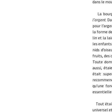
dans le mou
La bourgeo
l’argent
. D
pour l’argen
la forme de
lin et la l
les enfants 
nids d’oise
fruits, des 
Toute domi
aussi, étai
était supe
recommencé 
qu’une fon
essentiell
Tout était
universel e