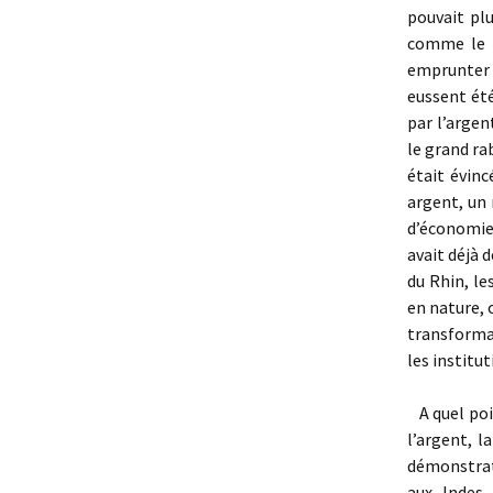
pouvait pl
comme le pi
emprunter 
eussent été
par l’argent
le grand ra
était évin
argent, un 
d’économie 
avait déjà 
du Rhin, le
en nature, o
transforma
les institu
A quel poin
l’argent, l
démonstrat
aux Indes,