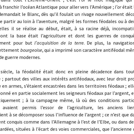
 franchir l’océan Atlantique pour aller vers l’Amérique ;
l’or
était 
emandait le Blanc, dès qu’il foulait un rivage nouvellement déc
e partir au loin à l’aventure, malgré les formes féodales ou à d
elles il se réalise au début, était, à sa racine déjà, incompati
dont la base était l’agriculture et dont les guerres de conqu
lement pour but
l’acquisition de la terre
. De plus, la navigatio
nettement
bourgeoise
, qui a imprimé son caractère antiféodal mê
 de guerre modernes.
cle, la féodalité était donc en pleine décadence dans tou
 ; partout des villes aux intérêts antiféodaux, avec leur droit pr
 en armes, s’étaient encastrées dans les territoires féodaux ; ell
donné en partie socialement les seigneurs féodaux par l’argent, 
itiquement ; à la campagne même, là où des conditions parti
s avaient permis l’essor de l’agriculture, les anciens lie
t à se décomposer sous l’influence de l’argent ; ce n’est que d
nt conquis comme dans l’Allemagne à l’est de l’Elbe, ou dans de
tardées, situées à l’écart des voies commerciales, que l’ancienn