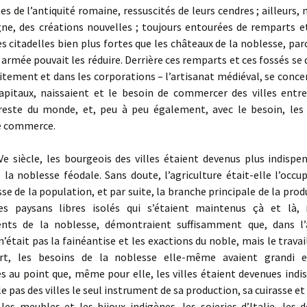
es de l’antiquité romaine, ressuscités de leurs cendres ; ailleur
ne, des créations nouvelles ; toujours entourées de remparts et
es citadelles bien plus fortes que les châteaux de la noblesse, par
armée pouvait les réduire. Derrière ces remparts et ces fossés se
itement et dans les corporations – l’artisanat médiéval, se conce
apitaux, naissaient et le besoin de commercer des villes entre 
 reste du monde, et, peu à peu également, avec le besoin, le
e commerce.
 siècle, les bourgeois des villes étaient devenus plus indispen
 la noblesse féodale. Sans doute, l’agriculture était-elle l’occu
e de la population, et par suite, la branche principale de la prod
es paysans libres isolés qui s’étaient maintenus çà et là,
ts de la noblesse, démontraient suffisamment que, dans l’a
 n’était pas la fainéantise et les exactions du noble, mais le travai
rt, les besoins de la noblesse elle-même avaient grandi e
 au point que, même pour elle, les villes étaient devenues indi
le pas des villes le seul instrument de sa production, sa cuirasse e
 les meubles et les bijoux indigènes, les soieries d’Italie, les 