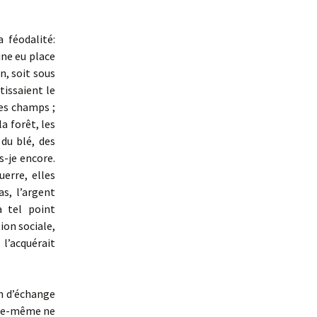
 féodalité:
ine eu place
in, soit sous
tissaient le
les champs ;
la forêt, les
 du blé, des
is-je encore.
erre, elles
as, l’argent
à tel point
ion sociale,
 l’acquérait
n d’échange
elle-même ne