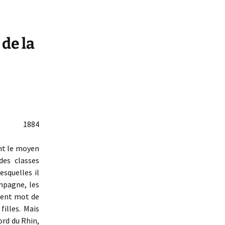
 de la
1884
nt le moyen
des classes
esquelles il
mpagne, les
aient mot de
filles. Mais
bord du Rhin,