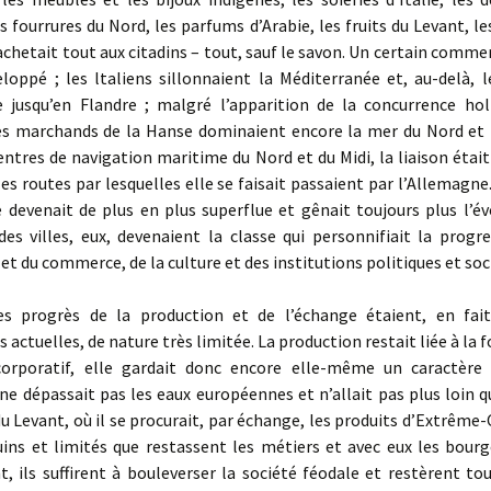
s fourrures du Nord, les parfums d’Arabie, les fruits du Levant, le
 achetait tout aux citadins – tout, sauf le savon. Un certain comm
eloppé ; les ltaliens sillonnaient la Méditerranée et, au-delà, 
ue jusqu’en Flandre ; malgré l’apparition de la concurrence hol
les marchands de la Hanse dominaient encore la mer du Nord et l
entres de navigation maritime du Nord et du Midi, la liaison éta
 les routes par lesquelles elle se faisait passaient par l’Allemagne
 devenait de plus en plus superflue et gênait toujours plus l’év
es villes, eux, devenaient la classe qui personnifiait la progr
et du commerce, de la culture et des institutions politiques et soc
progrès de la production et de l’échange étaient, en fait
 actuelles, de nature très limitée. La production restait liée à la 
corporatif, elle gardait donc encore elle-même un caractère 
 dépassait pas les eaux européennes et n’allait pas plus loin qu
du Levant, où il se procurait, par échange, les produits d’Extrême-
ins et limités que restassent les métiers et avec eux les bourge
t, ils suffirent à bouleverser la société féodale et restèrent t