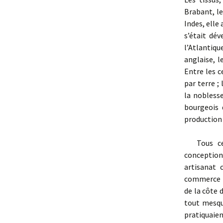
Brabant, le
Indes, elle
s’était dév
l’Atlantiq
anglaise, 
Entre les c
par terre ;
la noblesse
bourgeois d
production 
Tous ces 
conceptions
artisanat 
commerce ne
de la côte 
tout mesqu
pratiquaien