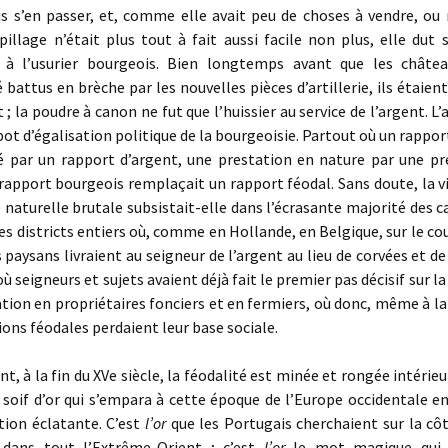
us s’en passer, et, comme elle avait peu de choses à vendre, ou
llage n’était plus tout à fait aussi facile non plus, elle dut 
à l’usurier bourgeois. Bien longtemps avant que les châte
 battus en brèche par les nouvelles pièces d’artillerie, ils étaien
 ; la poudre à canon ne fut que l’huissier au service de l’argent. L
bot d’égalisation politique de la bourgeoisie. Partout où un rappo
cé par un rapport d’argent, une prestation en nature par une pr
rapport bourgeois remplaçait un rapport féodal. Sans doute, la v
naturelle brutale subsistait-elle dans l’écrasante majorité des cas
des districts entiers où, comme en Hollande, en Belgique, sur le cou
s paysans livraient au seigneur de l’argent au lieu de corvées et d
ù seigneurs et sujets avaient déjà fait le premier pas décisif sur la
tion en propriétaires fonciers et en fermiers, où donc, même à l
tions féodales perdaient leur base sociale.
t, à la fin du XVe siècle, la féodalité est minée et rongée intéri
a soif d’or qui s’empara à cette époque de l’Europe occidentale 
ion éclatante. C’est
l’or
que les Portugais cherchaient sur la côt
 dans tout l’Extrême-Orient ; c’est
l’or
le mot magique qui 