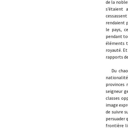
de la noble
s’étaient
cessassent 
rendaient 
le pays, c
pendant tou
éléments t
royauté. Et
rapports de
Du chaos 
nationalité
provinces r
seigneur g
classes op
image expres
de suivre 
persuader q
frontière l