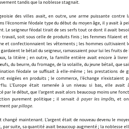
vement tandis que la noblesse stagnait.
isie des villes avait, en outre, une arme puissante contre la
ans l’économie féodale type du début du moyen âge, il y avait à pe
t. Le seigneur féodal tirait de ses serfs tout ce dont il avait beso
 travail, soit sous celle de produits finis ; les femmes filaient et 
aine et confectionnaient les vêtements ; les hommes cultivaient 
gardaient le bétail du seigneur, ramassaient pour lui les fruits de 
aux, la litière ; en outre, la famille entière avait encore à livrer
œufs, du beurre, du fromage, de la volaille, du jeune bétail, que sa
nation féodale se suffisait à elle-même ; les prestations de gu
ent exigées en produits ; le commerce, l’échange n’existaient p
rflu. L’Europe était ramenée à un niveau si bas, elle avait 
par le début, que l’argent avait alors beaucoup moins une fonct
ction purement politique ; il servait
à payer les impôts
, et on
ement par
pillage
.
 changé maintenant. L’argent était de nouveau devenu le moye
t, par suite, sa quantité avait beaucoup augmenté ; la noblesse 