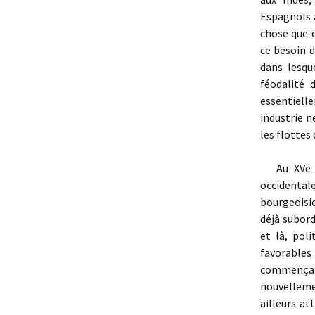
Espagnols à
chose que d
ce besoin d
dans lesqu
féodalité 
essentiel
industrie 
les flottes
Au XVe siè
occidentale
bourgeoisie
déjà subor
et là, pol
favorable
commençaien
nouvelleme
ailleurs at