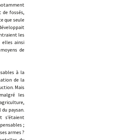
s, notamment
 de fossés,
ce que seule
 développait
ntraient les
elles ainsi
s moyens de
sables à la
pation de la
uction. Mais
 malgré les
griculture,
l du paysan.
t s’étaient
spensables ;
t ses armes ?
dentelles du