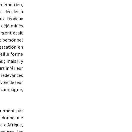
 même rien,
se décider à
aux féodaux
t déjà minés
’argent était
rt personnel
estation en
ieille forme
 ; mais il y
rs inférieur
e redevances
 voie de leur
a campagne,
eurement par
en donne une
e d’Afrique,
poussa les