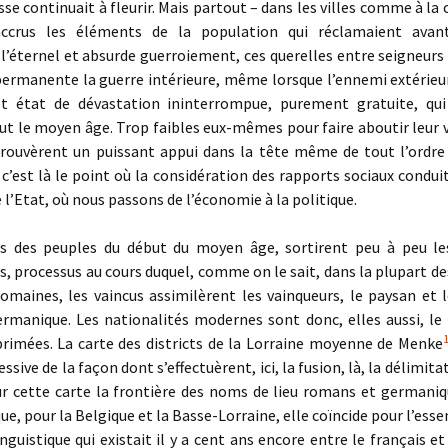
sse continuait à fleurir. Mais partout – dans les villes comme à l
 accrus les éléments de la population qui réclamaient avan
l’éternel et absurde guerroiement, ces querelles entre seigneurs
permanente la guerre intérieure, même lorsque l’ennemi extérieur
et état de dévastation ininterrompue, purement gratuite, qui
t le moyen âge. Trop faibles eux-mêmes pour faire aboutir leur 
rouvèrent un puissant appui dans la tête même de tout l’ordre 
 c’est là le point où la considération des rapports sociaux conduit
 l’Etat, où nous passons de l’économie à la politique.
des peuples du début du moyen âge, sortirent peu à peu les
s, processus au cours duquel, comme on le sait, dans la plupart d
omaines, les vaincus assimilèrent les vainqueurs, le paysan et l
ermanique. Les nationalités modernes sont donc, elles aussi, le 
primées. La carte des districts de la Lorraine moyenne de Menke
sive de la façon dont s’effectuèrent, ici, la fusion, là, la délimitati
sur cette carte la frontière des noms de lieu romans et germaniq
ue, pour la Belgique et la Basse-Lorraine, elle coïncide pour l’essen
inguistique qui existait il y a cent ans encore entre le français et