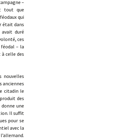
a campagne –
t tout que
 féodaux qui
 était dans
 avait duré
volonté, ces
féodal – la
 à celle des
 nouvelles
es anciennes
e citadin le
produit des
1
donne une
on. Il suffit
ues pour se
tiel avec la
 l’allemand.