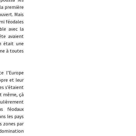
la première
ouvert. Mais
emi féodales
ble avec la
ête avaient
n était une
me à toutes
te l’Europe
opre et leur
es s’étaient
et même, çà
culièrement
ns féodaux
ans les pays
s zones par
e domination