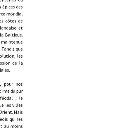
s épices des
erce mondial
les côtes de
landaise et
a Baltique.
it maintenue
. Tandis que
olution, les
ession de la
iales.
, pour nos
forme du pur
féodal ; le
e les villes
Orient. Mais
ois qui les
out au moins