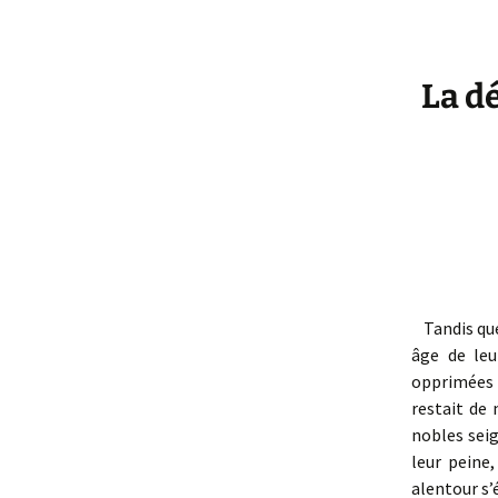
La dé
Tandis que
âge de leu
opprimées a
restait de
nobles seig
leur peine,
alentour s’é