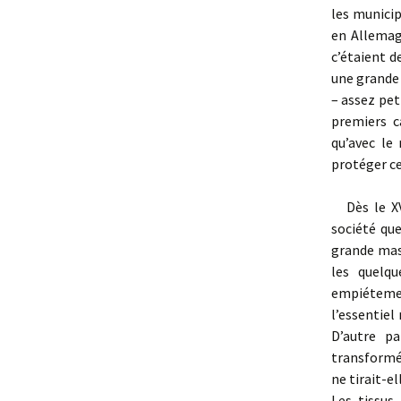
les municip
en Allemag
c’étaient d
une grande 
– assez pet
premiers c
qu’avec le
protéger c
Dès le XVe
société que
grande mass
les quelqu
empiétemen
l’essentiel
D’autre pa
transformés
ne tirait-el
Les tissus,