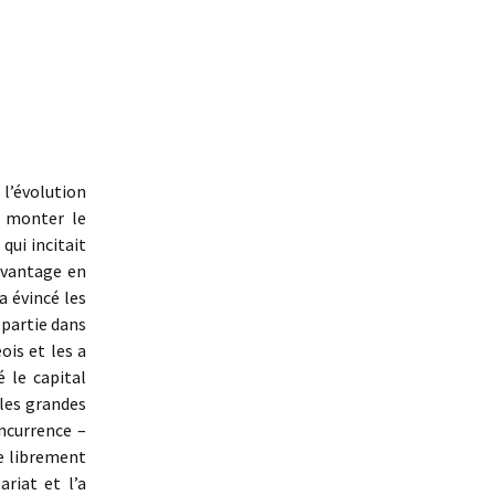
’évolution
t monter le
qui incitait
davantage en
a évincé les
n partie dans
ois et les a
 le capital
les grandes
oncurrence –
e librement
riat et l’a