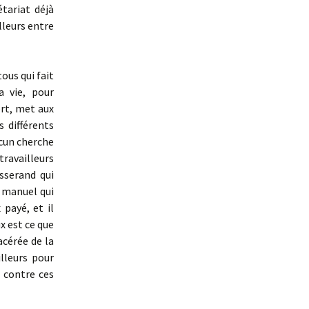
tariat déjà
lleurs entre
ous qui fait
a vie, pour
ort, met aux
s différents
acun cherche
travailleurs
sserand qui
d manuel qui
 payé, et il
x est ce que
acérée de la
illeurs pour
 contre ces