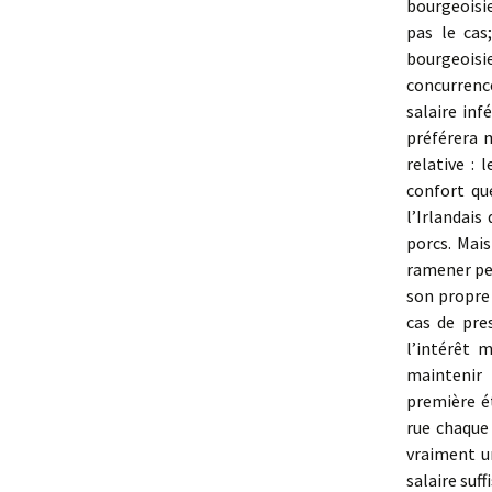
bourgeoisi
pas le cas
bourgeoisi
concurrence
salaire inf
préférera m
relative : 
confort que
l’Irlandai
porcs. Mais
ramener peu 
son propre 
cas de pres
l’intérêt 
maintenir 
première é
rue chaque 
vraiment un
salaire suff