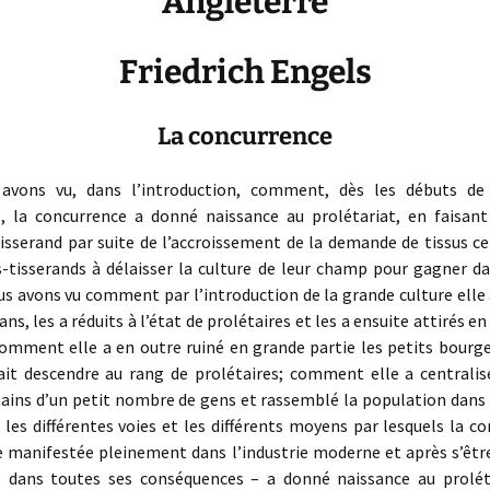
Angleterre
Friedrich Engels
La concurrence
s vu, dans l’introduction, comment, dès les débuts de l
le, la concurrence a donné naissance au prolétariat, en faisan
tisserand par suite de l’accroissement de la demande de tissus ce 
-tisserands à dé­lais­ser la culture de leur champ pour gagner 
us avons vu comment par l’introduction de la grande culture elle 
ns, les a réduits à l’état de prolétaires et les a ensuite attirés e
 comment elle a en outre ruiné en grande partie les petits bourge
fait descendre au rang de prolétaires; comment elle a centralisé
mains d’un petit nombre de gens et rassemblé la population dans 
là les différentes voies et les différents moyens par lesquels la c
re manifestée pleinement dans l’industrie moderne et après s’êtr
 dans toutes ses conséquences – a donné naissance au proléta