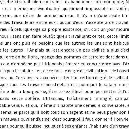
e, celle-ci serait bien contrainte d’abandonner son monopole; Ma
; c’est même une éventualité quasiment impossible et voilà 
e continue d’être de bonne humeur. Il n’y a qu’une seule lim
 des travailleurs entre eux : aucun d’eux n’acceptera de travai
érieur à celui qu’exige sa propre existence; s’il doit un jour mourir
ourir sans rien faire plutôt qu’en travaillant; certes, cette limi
les uns ont plus de besoins que les autres; les uns sont habitu
 les autres : l’Anglais qui est encore un peu civilisé a plus d’e
s qui erre en haillons, mange des pommes de terre et dort dans u
 cela n’empêche pas l’Irlandais d’entrer en concurrence avec l’A
à peu le salaire – et, de ce fait, le degré de civilisation – de l’ouvr
ni­veau. Certains travaux nécessitent un certain degré de civilisati
que tous les travaux industriels; c’est pourquoi le salaire doit
même de la bour­geoisie, être assez élevé pour permettre à l’ou
dans cette sphère. L’Irlan­dais, fraîchement immigré, camp
table venue, et qui, même s’il habite une demeure convenable, es
semaine parce qu’il boit tout son argent et ne peut payer son l
 mauvais ouvrier d’usine; c’est pourquoi il faut donner à l’ouvrie
isant pour qu’il puisse inculquer à ses enfants l’habitude d’un trava