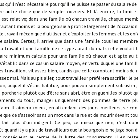
s qu’il n’est nécessaire pour qu’il ne puisse se passer du salaire d
re autre chose que de simples ouvriers. Et là encore, la limite 
est relative; dans une famille où chacun travaille, chaque memb
’autant moins et la bourgeoisie a profité largement de l’occasion q
 le travail mécanique d’utiliser et d’exploiter les femmes et les enf
le salaire. Certes, il arrive que dans une famille tous les membr
u travail et une famille de ce type aurait du mal si elle voulait t
laire minimum calculé pour une famille où chacun est apte au tra
 s’établit dans ce cas un salaire moyen, en vertu duquel une famil
s travaillent vit assez bien, tandis que celle comptant moins de
assez mal. Mais au pis aller, tout travailleur préférera sacrifier le p
tion, auquel il s’était habitué, pour pouvoir simplement subsister; 
 porcherie plutôt que d’être sans abri, être en guenilles plutôt qu
tements du tout, manger uniquement des pommes de terre plu
faim. Il aimera mieux, en attendant des jours meilleurs, se con
e que de s’asseoir sans un mot dans la rue et de mourir devant to
fait plus d’un indigent. Ce peu, ce mieux que rien, c’est donc
 quand il y a plus de travailleurs que la bourgeoisie ne juge bon d
r conséquent au terme de la lutte des concurrents, il en rest