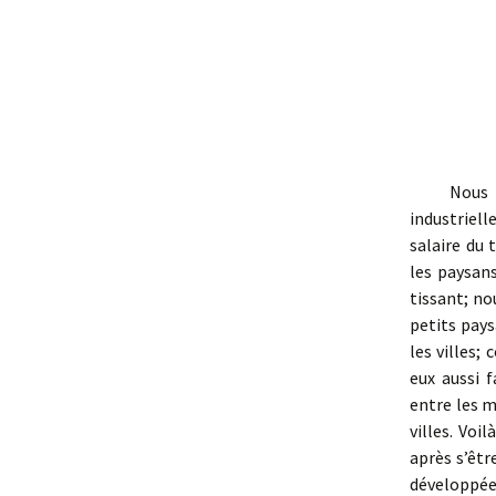
Nous avon
industriel
salaire du 
les paysans
tissant; no
petits paysa
les villes;
eux aussi 
entre les 
villes. Voi
après s’êt
développée