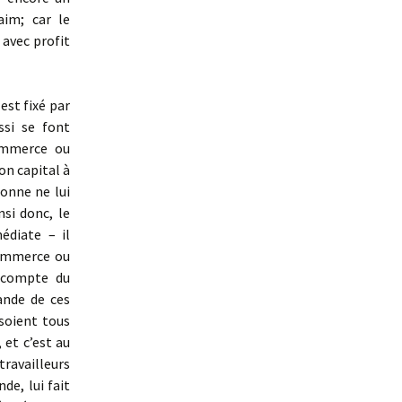
aim; car le
 avec profit
st fixé par
ssi se font
commerce ou
son capital à
sonne ne lui
nsi donc, le
édiate – il
commerce ou
e compte du
ande de ces
 soient tous
 et c’est au
travailleurs
de, lui fait