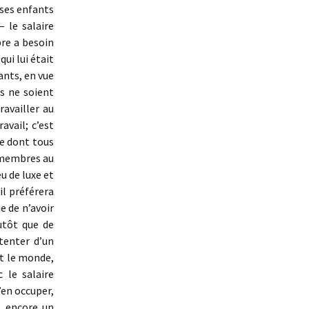
e ses enfants
– le salaire
re a besoin
ui lui était
ants, en vue
es ne soient
ravailler au
vail; c’est
le dont tous
 membres au
eu de luxe et
il préférera
e de n’avoir
tôt que de
tenter d’un
ut le monde,
 le salaire
’en occuper,
e encore un