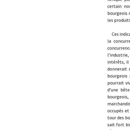
certain no
bourgeois n
les produits
Ces indica
la concurr
concurrenc
l’industrie,
intérêts, i
donnerait d
bourgeois 
pourrait v
d’une bête
bourgeois,
marchandise
occupés et 
tour des bo
sait fort b