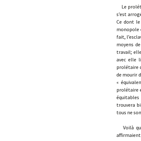
Le prolétai
s’est arrog
Ce dont le
monopole e
fait, l’escl
moyens de 
travail; ell
avec elle l
prolétaire 
de mourir d
« équivalen
prolétaire 
équitables 
trouvera bi
tous ne sont
Voilà quel
affirmaien