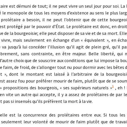
re est démuni de tout; il ne peut vivre un seul jour pour soi. La
é le monopole de tous les moyens d’existence au sens le plus lar
 prolétaire a besoin, il ne peut l’obtenir que de cette bourgeoi
st protégé par le pouvoir d’État. Le prolétaire est donc, en dro
ave de la bourgeoisie; elle peut disposer de sa vie et de sa mort. Elle 
vivre, mais seulement en échange d’un « équivalent », en éch
e va jusqu’à lui concéder l’illusion qu’il agit de plein gré, qu’il 
ibrement, sans con­trainte, en être majeur. Belle liberté, qui 
d’autre choix que de souscrire aux conditions que lui impose la bo
e faim, de froid, de s’allonger tout nu pour dormir avec les bêtes d
t », dont le montant est laissé à l’arbitraire de la bourgeoisi
est assez fou pour préférer mourir de faim, plutôt que de se sou
1
» propositions des bourgeois, « ses supérieurs naturels »
, eh ! 
en vite un autre qui accepte, il y a assez de prolétaires de par 
 pas si insensés qu’ils préfèrent la mort à la vie.
le est la concurrence des prolétaires entre eux. Si tous les 
t seulement leur volonté de mourir de faim plutôt que de travail