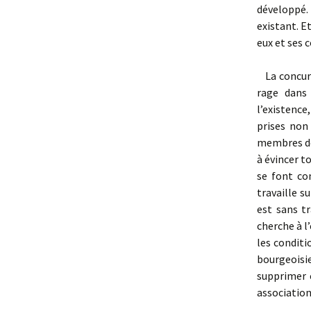
développé.
existant. E
eux et ses 
La concurre
rage dans 
l’existence
prises non 
membres de 
à évincer t
se font co
travaille s
est sans tr
cherche à l
les conditi
bourgeoisie
supprimer 
associations