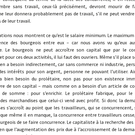
mbre sans travail, ceux-là précisé­ment, devront mourir de f
e leur donnera probablement pas de travail, s’il ne peut vendre
 de leur travail.
tions nous montrent ce qu’est le salaire minimum. Le maximum e
ence des bourgeois entre eux – car nous avons vu qu’eux au
e. Le bourgeois ne peut accroître son capital que par le 
 et pour ces deux activités, il lui faut des ouvriers. Même s’il place 
l en a besoin indirectement, car sans commerce ni industrie, per
es intérêts pour son argent, personne ne pouvant l’utiliser. Ai
a bien besoin du prolé­taire, non pas pour son existence imm
ivre de son capital – mais comme on a besoin d’un article de 
 de somme : pour s’enrichir. Le prolétaire fabrique, pour l
 des marchandises que celui-ci vend avec profit. Si donc la dem
s s’accroît au point que les travailleurs, qui se concur­ren­cent,
que même il en manque, la concurrence entre travailleurs cesse,
urgeois de se faire concurrence. Le capitaliste à la recherche des 
ien que l’augmentation des prix due à l’accroissement de la deman