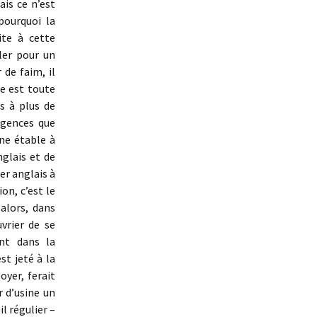
is ce n’est
pourquoi la
ite à cette
ller pour un
 de faim, il
te est toute
és à plus de
xigences que
ne étable à
nglais et de
ier anglais à
on, c’est le
 alors, dans
vrier de se
ant dans la
t jeté à la
oyer, ferait
r d’usine un
il régulier –