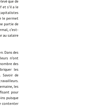
élevé que de
et s’il a le
apitalistes
ne le permet
ne partie de
rmal, c’est-
r au salaire
en. Dans des
lleurs n’ont
e nombre des
briquer les
. Savoir de
ravailleurs.
semaine, les
ffisant pour
oins puisque
se contenter