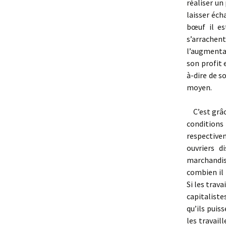
réaliser un
laisser éch
bœuf il es
s’arrachent
l’augmentat
son profit 
à-dire de s
moyen.
C’est grâce
conditions 
respecti­ve
ouvriers d
marchandis
combien il 
Si les trav
capitaliste
qu’ils puis
les travail