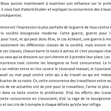
 Nous aurons maintenant à examiner son influence sur le prolé
t il nous faut d’abord étudier et expliquer la concurrence des travai
conséquences.
nce est l’expression la plus parfaite de la guerre de tous contre t
la société bourgeoise moderne. Cette guerre, guerre pour l
, pour tout, et qui peut donc être, le cas échéant, une guerre à m
seule­ment les différentes classes de la société, mais encore le
ces classes; chacun barre la route à autrui; et c’est pourquoi ch
ous ceux qui se dressent sur son chemin et à prendre leur place. Les 
ncurrence tout comme les bourgeois se font concurrence. Le ti
ur un métier entre en lice contre le tisserand manuel, le tisseran
avail ou mal payé contre celui qui a du travail ou qui est mieux
’écarter de sa route. Or, cette concurrence des travailleurs entre eu
ons de vie actuelles ont de pire pour le travailleur, l’arme la plus 
 dans sa lutte contre le prolétariat. D’où les efforts des trava
cette concurrence en s’associant; d’où la rage de la bourgeoisie
 et ses cris de triomphe à chaque défaite qu’elle leur inflige.