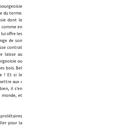
 bourgeoisie
ge du terme.
sie dont le
it comme en
lui offre les
ange de son
passe contrat
ne laisse au
urgeoisie ou
es bois. Bel
e ! Et si le
mettre aux «
bien, il s’en
le monde, et
prolétaires
ler pour la