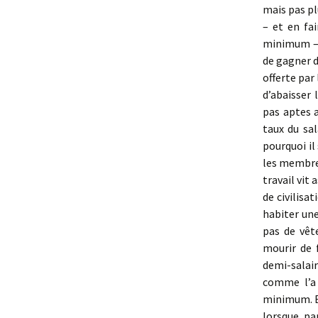
mais pas plu
– et en fai
minimum – 
de gagner d
offerte par
d’abaisser 
pas aptes a
taux du sa
pourquoi il
les membre
travail vit 
de civilisa
habiter une
pas de vê
mourir de 
demi-salair
comme l’a 
minimum. Et
lorsque pa