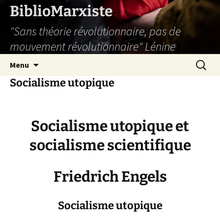
Aller
BiblioMarxiste
au
"Sans théorie révolutionnaire, pas de
contenu
mouvement révolutionnaire" Lénine
Recherc
Menu
Socialisme utopique
Socialisme utopique et
socialisme scientifique
Friedrich Engels
Socialisme utopique