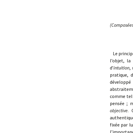
(Composées 
Le principa
l’objet, l
d’
intuition
,
pratique, 
développé
abstraiteme
comme telle
pensée ; m
objective
. 
authentique
fixée par l
l’importance