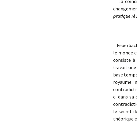
La coïncid
changemen
pratique ré
Feuerbach 
le monde e
consiste à
travail une
base tempor
royaume in
contradicti
ci dans sa
contradicti
le secret d
théorique e