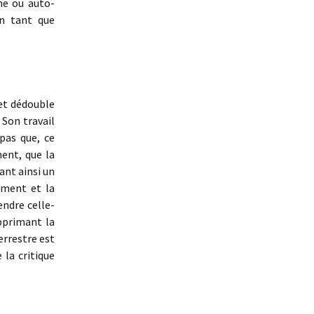
ne ou auto-
n tant que
et dédouble
. Son travail
pas que, ce
ent, que la
ant ainsi un
ement et la
endre celle-
pprimant la
errestre est
 la critique