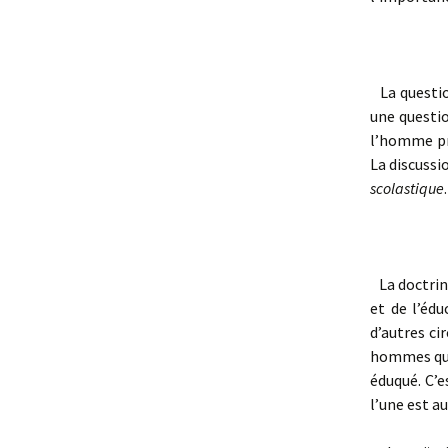
La question
une questi
l’homme pro
La discussio
scolastique
.
La doctrine
et de l’éd
d’autres ci
hommes qui
éduqué. C’e
l’une est a