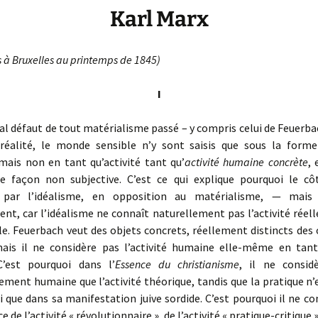
Karl Marx
à Bruxelles au printemps de 1845)
I
l défaut de tout matérialisme passé – y compris celui de Feuerba
a réalité, le monde sensible n’y sont saisis que sous la forme
 mais non en tant qu’activité tant qu’
activité humaine concrète
, 
de façon non subjective. C’est ce qui explique pourquoi le c
 par l’idéalisme, en opposition au matérialisme, — mais
nt, car l’idéalisme ne connaît naturellement pas l’activité réell
. Feuerbach veut des objets concrets, réellement distincts des 
ais il ne considère pas l’activité humaine elle-même en tant 
C’est pourquoi dans l’
Essence du christianisme
, il ne consi
ment humaine que l’activité théorique, tandis que la pratique n’e
ui que dans sa manifestation juive sordide. C’est pourquoi il ne 
 de l’activité « révolutionnaire », de l’activité « pratique-critique »