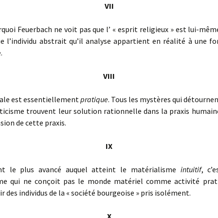
VII
uoi Feuerbach ne voit pas que l’ « esprit religieux » est lui-mê
e l’individu abstrait qu’il analyse appartient en réalité
à une fo
.
VIII
iale est essentiellement
pratique
. Tous les mystères qui détournen
ticisme trouvent leur solution rationnelle dans la praxis humain
ion de cette praxis.
IX
le plus avancé auquel atteint le matérialisme
intuitif
, c’e
me qui ne conçoit pas le monde matériel comme activité prati
ir des individus de la « société bourgeoise » pris isolément
.
X