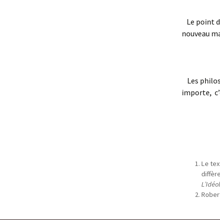
Le point de
nouveau mat
Les philos
importe, c’
Le tex
diffèr
L’Idéo
Robert