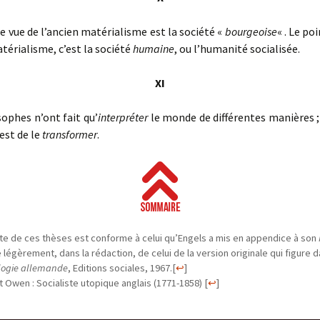
 vue de l’ancien matérialisme est la société «
bourgeoise
« . Le po
érialisme, c’est la société
humaine
, ou l’humanité socialisée
.
XI
ophes n’ont fait qu’
interpréter
le monde de différentes manières ;
est de le
transformer
.
te de ces thèses est conforme à celui qu’Engels a mis en appendice à son
e légèrement, dans la rédaction, de celui de la version originale qui figure 
logie allemande
, Editions sociales, 1967.
[
↩
]
 Owen : Socialiste utopique anglais (1771-1858)
[
↩
]