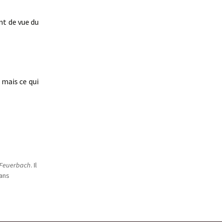
int de vue du
 mais ce qui
Feuerbach
. Il
dans