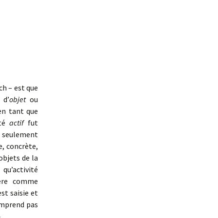
ch – est que
 d’
objet
ou
en tant que
ôté
actif
fut
 seulement
e, concrète,
objets de la
qu’activité
dère comme
st saisie et
comprend pas
.