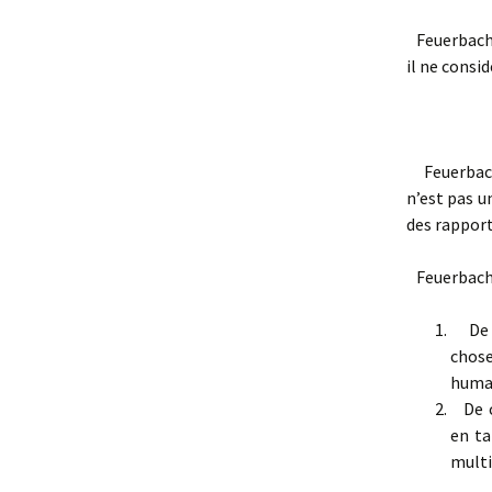
Feuerbach, 
il ne consi
Feuerbach 
n’est pas u
des rapport
Feuerbach, 
De fa
chose
humai
De co
en ta
multi