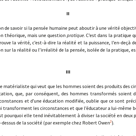
II
 de savoir si la pensée humaine peut aboutir à une vérité objecti
on théorique, mais une question
pratique
. C’est dans la pratique q
uve la vérité, c’est-à-dire la réalité et la puissance, l’en-deçà d
n sur la réalité ou l’irréalité de la pensée, isolée de la pratique,
III
 matérialiste qui veut que les hommes soient des produits des c
ucation, que, par conséquent, des hommes transformés soient d
rconstances et d’une éducation modifiée
, oublie que ce sont pré
 transforment les circonstances et que l’éducateur a lui-même be
st pourquoi elle tend inévitablement à diviser la société en deux 
2
u-dessus de la société (par exemple chez Robert Owen
).