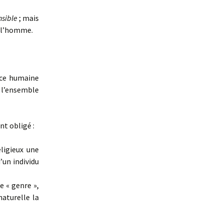
ensible
; mais
 l’homme.
nce humaine
t l’ensemble
nt obligé :
eligieux une
un individu
 « genre »,
naturelle la