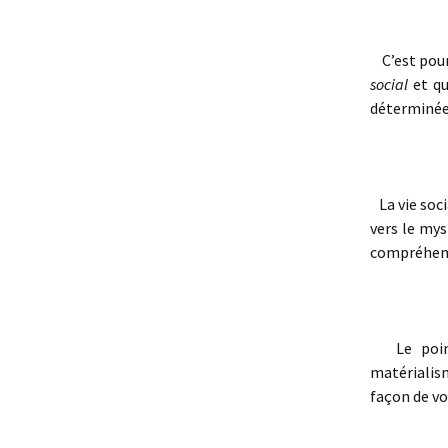
C’est pourq
social
et qu
déterminée
La vie soc
vers le mys
compréhens
Le point 
matérialis
façon de vo