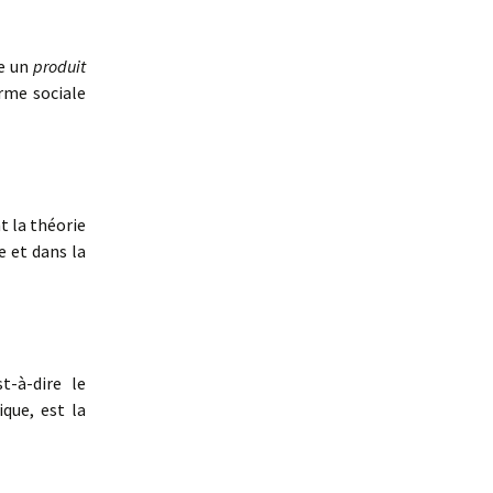
me un
produit
rme sociale
t la théorie
e et dans la
st-à-dire le
que, est la