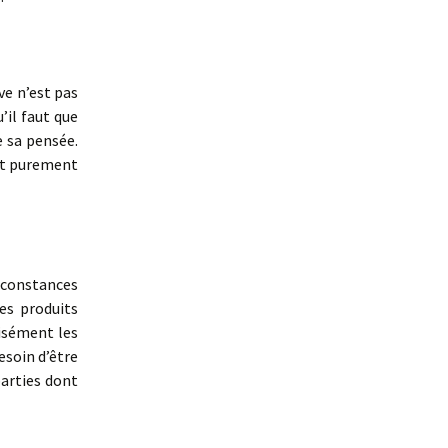
ve n’est pas
u’il faut que
e sa pensée.
 est purement
irconstances
es produits
cisément les
soin d’être
parties dont