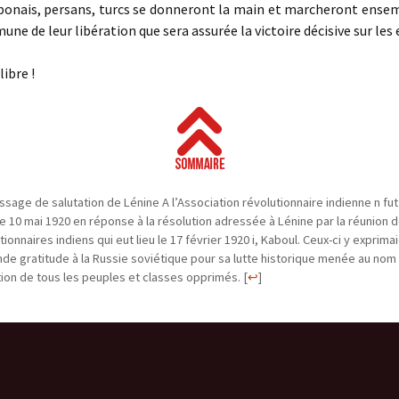
aponais, persans, turcs se donneront la main et marcheront ensem
ne de leur libération que sera assurée la victoire décisive sur les 
libre !
sage de salutation de Lénine A l’Association révolutionnaire indienne n fut
le 10 mai 1920 en réponse à la résolution adressée à Lénine par la réunion 
tionnaires indiens qui eut lieu le 17 février 1920 i, Kaboul. Ceux-ci y exprimai
de gratitude à la Russie soviétique pour sa lutte historique menée au nom 
tion de tous les peuples et classes opprimés.
[
↩
]