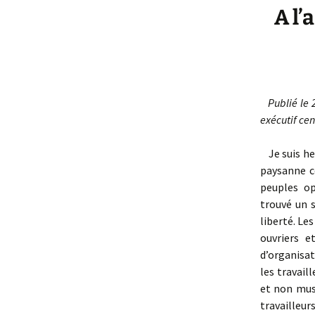
A l’
Publié le 2
exécutif cen
Je suis heu
paysanne c
peuples op
trouvé un 
liberté. Le
ouvriers e
d’organisat
les travai
et non mus
travailleur