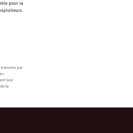
ble pour la
exploiteurs.
 transmis par
des
ent leur
de la