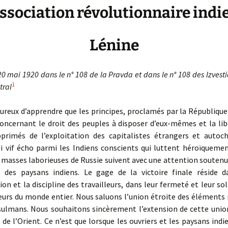
association révolutionnaire ind
Lénine
0 mai 1920 dans le n° 108 de la Pravda et dans le n° 108 des Izvest
1
tral
reux d’apprendre que les principes, proclamés par la République
oncernant le droit des peuples à disposer d’eux-mêmes et la lib
primés de l’exploitation des capitalistes étrangers et autoc
si vif écho parmi les Indiens conscients qui luttent héroïquemen
s masses laborieuses de Russie suivent avec une attention soutenue
t des paysans indiens. Le gage de la victoire finale réside da
ion et la discipline des travailleurs, dans leur fermeté et leur sol
lleurs du monde entier. Nous saluons l’union étroite des élément
ulmans. Nous souhaitons sincèrement l’extension de cette union
s de l’Orient. Ce n’est que lorsque les ouvriers et les paysans indie