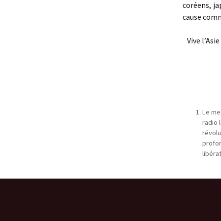
coréens, j
cause commu
Vive l’Asie 
Le mes
radio 
révolu
profon
libéra