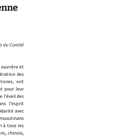
ienne
ia du Comité
 ouvrière et
ération des
htones, ont
t pour leur
 l’éveil des
ns l’esprit
idarité avec
s musulmans
 à tous les
ns, chinois,