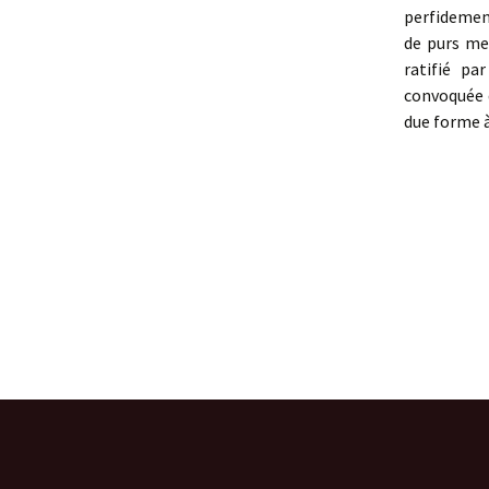
perfidement
de purs me
ratifié pa
convoquée d
due forme à