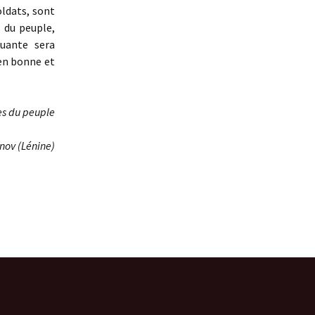
oldats, sont
 du peuple,
tuante sera
 en bonne et
es du peuple
anov (Lénine)