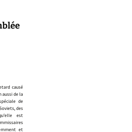
mblée
etard causé
 aussi de la
spéciale de
Soviets, des
u’elle est
ommissaires
iemment et