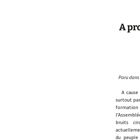
A pr
Paru dans 
A cause du
surtout par
formation 
l’Assemblée
bruits ci
actuelleme
du peuple