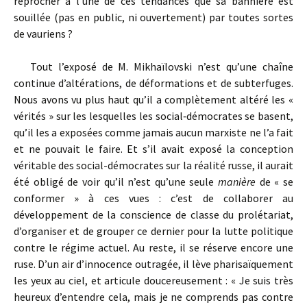
reprocher à l’une de ces tendances que sa bannière est
souillée (pas en public, ni ouvertement) par toutes sortes
de vauriens ?
Tout l’exposé de M. Mikhaïlovski n’est qu’une chaîne
continue d’altérations, de déformations et de subterfuges.
Nous avons vu plus haut qu’il a complètement altéré les «
vérités » sur les lesquelles les social‑démocrates se basent,
qu’il les a exposées comme jamais aucun marxiste ne l’a fait
et ne pouvait le faire. Et s’il avait exposé la conception
véritable des social­-démocrates sur la réalité russe, il aurait
été obligé de voir qu’il n’est qu’une seule
manière
de « se
conformer » à ces vues : c’est de collaborer au
développement de la conscience de classe du prolétariat,
d’organiser et de grouper ce dernier pour la lutte politique
contre le régime actuel. Au reste, il se réserve encore une
ruse. D’un air d’innocence outragée, il lève pharisaïquement
les yeux au ciel, et articule doucereusement : « Je suis très
heureux d’entendre cela, mais je ne comprends pas contre