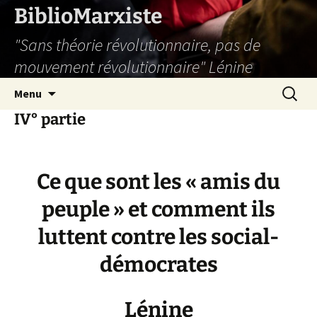
Aller
BiblioMarxiste
au
"Sans théorie révolutionnaire, pas de
contenu
mouvement révolutionnaire" Lénine
Recherc
Menu
IV° partie
Ce que sont les « amis du
peuple » et comment ils
luttent contre les social-
démocrates
Lénine