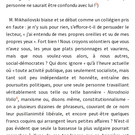
5
personne ne saurait être confondu avec lui !
)
M. Mikhaïlovski biaise et se débat comme un collégien pris
en faute : je n’y suis pour rien, s’efforce‑t‑il de persuader le
lecteur, « j’ai entendu de mes propres oreilles et vu de mes
propres yeux ». Fort bien ! Nous croyons volontiers que vous
n’avez sous, les yeux que plats personnages et vauriens,
mais que nous voulez-vous alors, à nous autres,
social‑démocrates ? Qui donc ignore « qu’à l’heure actuelle
où » toute activité publique, pas seulement socialiste, mais
tant soit peu indépendante et honnête, entraîne des
poursuites politiques, pour une seule personne travaillant
véritablement sous telle ou telle bannière ‑
Narodnaïa
6
Volia
, marxisme ou, disons même, constitutionnalisme ‑
on a plusieurs dizaines de phraseurs, couvrant de ce nom
leur pusillanimité libérale, et encore peut-être quelques
francs coquins qui arrangent leurs petites affaires ? N’est‑il
pas évident que seule la bassesse la plus vulgaire pourrait