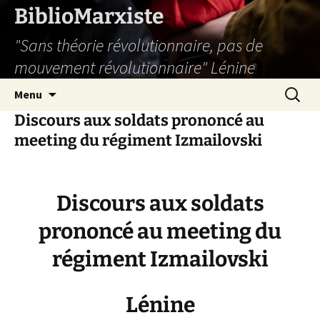
Aller
BiblioMarxiste
au
"Sans théorie révolutionnaire, pas de
contenu
mouvement révolutionnaire" Lénine
Recherc
Menu
Discours aux soldats prononcé au
meeting du régiment Izmailovski
Discours aux soldats
prononcé au meeting du
régiment Izmailovski
Lénine