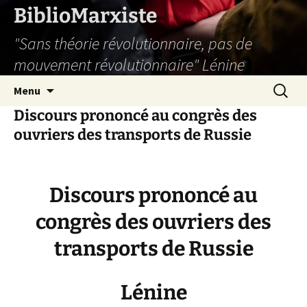
Aller
BiblioMarxiste
au
"Sans théorie révolutionnaire, pas de
contenu
mouvement révolutionnaire" Lénine
Recherc
Menu
Discours prononcé au congrès des
ouvriers des transports de Russie
Discours prononcé au
congrès des ouvriers des
transports de Russie
Lénine