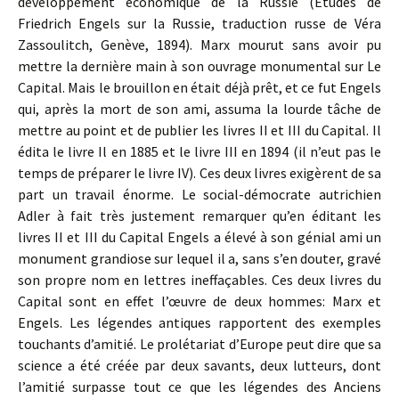
développement économique de la Russie (Études de
Friedrich Engels sur la Russie, traduction russe de Véra
Zassoulitch, Genève, 1894). Marx mourut sans avoir pu
mettre la dernière main à son ouvrage monumental sur Le
Capital. Mais le brouillon en était déjà prêt, et ce fut Engels
qui, après la mort de son ami, assuma la lourde tâche de
mettre au point et de publier les livres II et III du Capital. Il
édita le livre Il en 1885 et le livre III en 1894 (il n’eut pas le
temps de préparer le livre IV). Ces deux livres exigèrent de sa
part un travail énorme. Le social-démocrate autrichien
Adler à fait très justement remarquer qu’en éditant les
livres II et III du Capital Engels a élevé à son génial ami un
monument grandiose sur lequel il a, sans s’en douter, gravé
son propre nom en lettres ineffaçables. Ces deux livres du
Capital sont en effet l’œuvre de deux hommes: Marx et
Engels. Les légendes antiques rapportent des exemples
touchants d’amitié. Le prolétariat d’Europe peut dire que sa
science a été créée par deux savants, deux lutteurs, dont
l’amitié surpasse tout ce que les légendes des Anciens