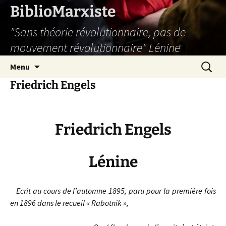
Aller
BiblioMarxiste
au
"Sans théorie révolutionnaire, pas de
contenu
mouvement révolutionnaire" Lénine
Recherc
Menu
Friedrich Engels
Friedrich Engels
Lénine
Ecrit au cours de l’automne 1895, p
aru pour la première fois
en 1896
dans le recueil « Rabotnik »,