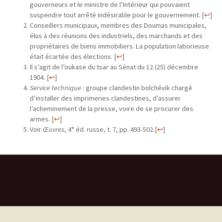
gouverneurs et le ministre de l’Intérieur qui pouvaient
suspendre tout arrêté indésirable pour le gouvernement.
[
↩
]
Conseillers municipaux, membres des Doumas municipales,
élus à des réunions des industriels, des marchands et des
propriétaires de biens immobiliers. La population laborieuse
était écartée des élections.
[
↩
]
Il s’agit de l’oukase du tsar au Sénat du 12 (25) décembre
1904.
[
↩
]
Service technique
: groupe clandestin bolchévik chargé
d’installer des imprimeries clandestines, d’assurer
l’acheminement de la presse, voire de se procurer des
armes.
[
↩
]
Voir
Œuvres
, 4° éd. russe, t. 7, pp. 493-502.
[
↩
]