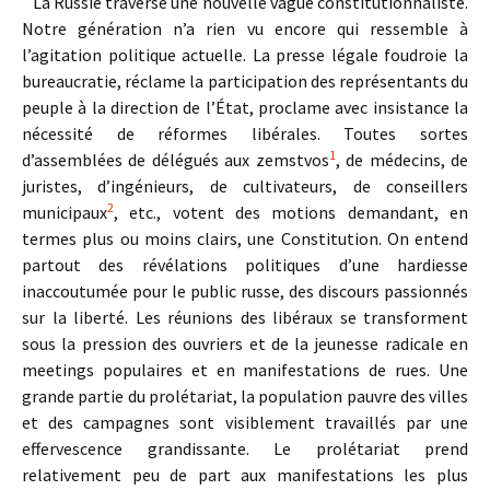
La Russie traverse une nouvelle vague constitutionna­liste.
Notre génération n’a rien vu encore qui ressemble à
l’agitation politique actuelle. La presse légale foudroie la
bureaucratie, réclame la participation des représentants du
peuple à la direction de l’État, proclame avec insistance la
nécessité de réformes libérales. Toutes sortes
1
d’assemblées de délégués aux zemstvos
, de médecins, de
juristes, d’ingé­nieurs, de cultivateurs, de conseillers
2
municipaux
, etc., votent des motions demandant, en
termes plus ou moins clairs, une Constitution. On entend
partout des révélations politiques d’une hardiesse
inaccoutumée pour le public russe, des discours passionnés
sur la liberté. Les réunions des libéraux se transforment
sous la pression des ouvriers et de la jeunesse radicale en
meetings populaires et en ma­nifestations de rues. Une
grande partie du prolétariat, la population pauvre des villes
et des campagnes sont visi­blement travaillés par une
effervescence grandissante. Le prolétariat prend
relativement peu de part aux manifesta­tions les plus