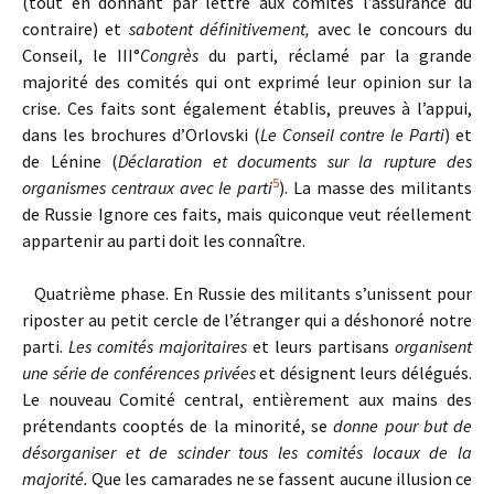
(tout en donnant par lettre aux comités l’assurance du
contraire) et
sabotent définitivement,
avec le concours du
Conseil, le III°
Congrès
du parti, réclamé par la grande
majorité des comités qui ont exprimé leur opinion sur la
crise. Ces faits sont également établis, preuves à l’appui,
dans les brochures d’Orlovski (
Le Conseil contre le Parti
) et
de Lénine (
Déclaration et documents sur la rupture des
5
organismes centraux avec le parti
). La masse des militants
de Russie Ignore ces faits, mais quiconque veut réellement
appartenir au parti doit les connaître.
Quatrième phase. En Russie des militants s’unissent pour
riposter au petit cercle de l’étranger qui a déshonoré notre
parti.
Les comités majoritaires
et leurs partisans
organisent
une série de conférences privées
et désignent leurs délégués.
Le nouveau Comité central, entièrement aux mains des
prétendants cooptés de la minorité, se
donne pour but de
désorganiser et de scinder tous les comités locaux de la
majorité.
Que les camarades ne se fassent aucune illusion ce