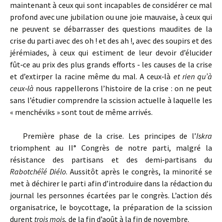
maintenant à ceux qui sont incapables de considérer ce mal
profond avec une jubilation ou une joie mauvaise, à ceux qui
ne peuvent se débarrasser des questions maudites de la
crise du parti avec des oh ! et des ah !, avec des soupirs et des
jérémiades, à ceux qui estiment de leur devoir d’élucider
fût‑ce au prix des plus grands efforts ‑ les causes de la crise
et d’extirper la racine même du mal. A ceux‑là
et rien qu’à
ceux‑là
nous rappellerons l’histoire de la crise : on ne peut
sans l’étudier comprendre la scission actuelle à laquelle les
« menchéviks » sont tout de même arrivés.
Première phase de la crise. Les principes de l’
Iskra
triomphent au II° Congrès de notre parti, malgré la
résistance des partisans et des demi‑partisans du
Rabotchéîé Diélo
. Aussitôt après le congrès, la minorité se
met à déchirer le parti afin d’introduire dans la rédaction du
journal les personnes écartées par le congrès. L’action dés
organisatrice, le boycottage, la préparation de la scission
durent
trois mois,
de la fin d’août à la fin de novembre.