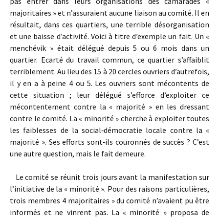
pas entrer dans leurs organisations des camarades «
majoritaires » et n’assuraient aucune liaison au comité. Il en
résultait, dans ces quartiers, une terrible désorganisation
et une baisse d’activité. Voici à titre d’exemple un fait. Un «
menchévik » était délégué depuis 5 ou 6 mois dans un
quartier. Ecarté du travail commun, ce quartier s’affaiblit
terriblement. Au lieu des 15 à 20 cercles ouvriers d’autrefois,
il y en a à peine 4 ou 5. Les ouvriers sont mécontents de
cette situation ; leur délégué s’efforce d’exploiter ce
mécontentement contre la « majorité » en les dressant
contre le comité. La « minorité » cherche à exploiter toutes
les faiblesses de la social‑démocratie locale contre la «
majorité ». Ses efforts sont‑ils couronnés de succès ? C’est
une autre question, mais le fait demeure.
Le comité se réunit trois jours avant la manifestation sur
l’initiative de la « minorité ». Pour des raisons particulières,
trois membres 4 majoritaires » du comité n’avaient pu être
informés et ne vinrent pas. La « minorité » proposa de