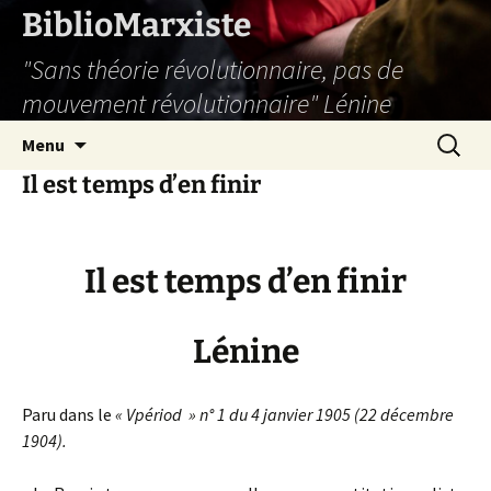
Aller
BiblioMarxiste
au
"Sans théorie révolutionnaire, pas de
contenu
mouvement révolutionnaire" Lénine
Recherc
Menu
Il est temps d’en finir
Il est temps d’en finir
Lénine
Paru dans le
« Vpériod » n° 1 du 4 janvier 1905 (22 décembre
1904).