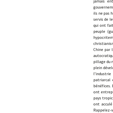
jamais ent
gouverneme
ils ne pas 
servis de l
qui ont fai
peuple (gu
hypocritem
christianis
Chine par 
autocratiqu
pillage du 
plein dével
l’industri
patriarcal
bénéfices.
ont entrepr
pays tropic
ont acculé
Rappelez-vo