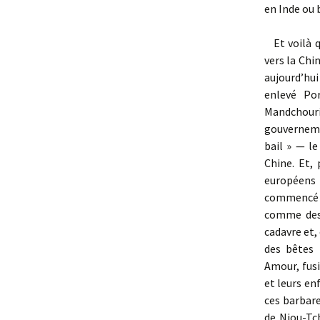
en Inde ou 
Et voilà q
vers la Chi
aujourd’hui
enlevé Po
Mandchour
gouvernemen
bail » — le
Chine. Et,
européens 
commencé ce
comme des 
cadavre et,
des bêtes 
Amour, fus
et leurs en
ces barbare
de Niou-Tch