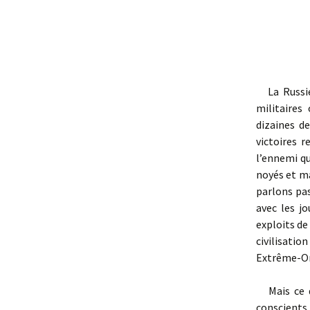
La Russie
militaires
dizaines de
victoires r
l’ennemi qu
noyés et ma
parlons pas
avec les jo
exploits de
civilisatio
Extrême-Or
Mais ce qu
conscients