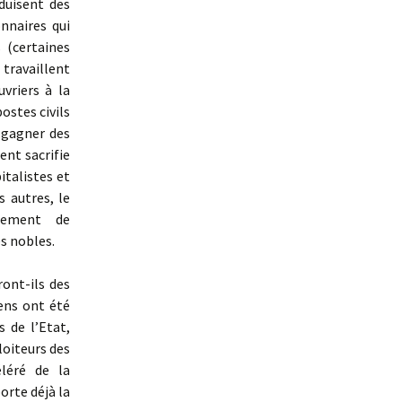
duisent des
nnaires qui
 (certaines
 travaillent
vriers à la
ostes civils
y gagner des
ment sacrifie
italistes et
 autres, le
nement de
es nobles.
ront-ils des
iens ont été
 de l’Etat,
loiteurs des
éléré de la
orte déjà la