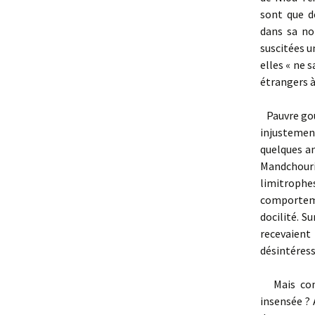
sont que d
dans sa no
suscitées u
elles « ne 
étrangers à
Pauvre gouv
injustemen
quelques a
Mandchouri
limitrophes
comporteme
docilité. S
recevaient
désintéress
Mais comm
insensée ? 