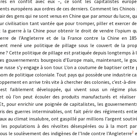
rés en conflit avec eux –, ce sont les capitalistes europ
nts européens aux ordres de ces derniers. Comment les Chinois 
haïr des gens qui ne sont venus en Chine que par amour du lucre, qu
eur civilisation tant vantée que pour tromper, piller et exercer de
t la guerre à la Chine pour obtenir le droit de vendre l’opium qu
erre de l’Angleterre et de la France contre la Chine en 185
ent mené une politique de pillage sous le couvert de la pro
me ? Cette politique de pillage est pratiquée depuis longtemps à l
les gouvernements bourgeois d’Europe mais, maintenant, le g
e russe s’y engage à son tour. L’on a coutume de baptiser cette 
nom de politique coloniale. Tout pays qui possède une industrie ca
oppement en arrive très vite à chercher des colonies, c’est-à-dire
e est faiblement développée, qui vivent sous un régime pl
 et où l’on peut écouler des produits manufacturés et réaliser
 Et, pour enrichir une poignée de capitalistes, les gouvernement
is des guerres interminables, ont fait périr des régiments enti
aux au climat insalubre, ont gaspillé par millions l’argent soutir
 les populations à des révoltes désespérées ou à la mort par
2
us le soulèvement des indigènes de l’Inde contre l’Angleterre
e