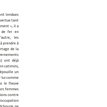
ont tendues
évertue tant
ment », il a
 de fer en
autre, les
 à prendre à
artage de la
uvernements
s) ont déjà
en catimini,
épouille un
ur lui comme
s le fleuve
eurs femmes
tions contre
L’occupation
ndchourie ne