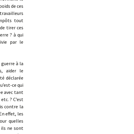
poids de ces
ravailleurs
impôts tout
de tirer ces
erre ? à qui
ivie par le
 guerre à la
, aider le
été déclarée
u’est-ce qui
ée avec tant
etc. ? C’est
is contre la
En effet, les
our quelles
ils ne sont