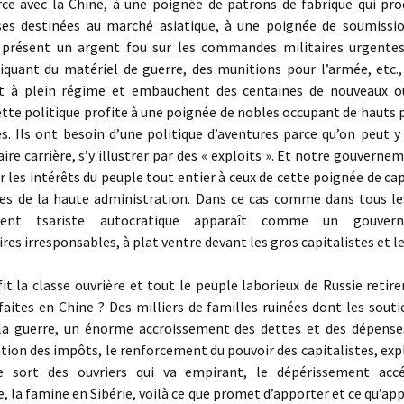
e avec la Chine, à une poignée de patrons de fabrique qui pro
es destinées au marché asiatique, à une poignée de soumissio
présent un argent fou sur les commandes militaires urgentes
iquant du matériel de guerre, des munitions pour l’armée, etc.,
 à plein régime et embauchent des centaines de nouveaux ou
ette politique profite à une poignée de nobles occupant de hauts p
es. Ils ont besoin d’une politique d’aventures parce qu’on peut 
aire carrière, s’y illustrer par des « exploits ». Et notre gouverne
r les intérêts du peuple tout entier à ceux de cette poignée de cap
lles de la haute administration. Dans ce cas comme dans tous les
ment tsariste autocratique apparaît comme un gouver
res irresponsables, à plat ventre devant les gros capitalistes et l
 la classe ouvrière et tout le peuple laborieux de Russie retire
aites en Chine ? Des milliers de familles ruinées dont les sout
la guerre, un énorme accroissement des dettes et des dépenses
ion des impôts, le renforcement du pouvoir des capitalistes, exp
le sort des ouvriers qui va empirant, le dépérissement acc
, la famine en Sibérie, voilà ce que promet d’apporter et ce qu’app