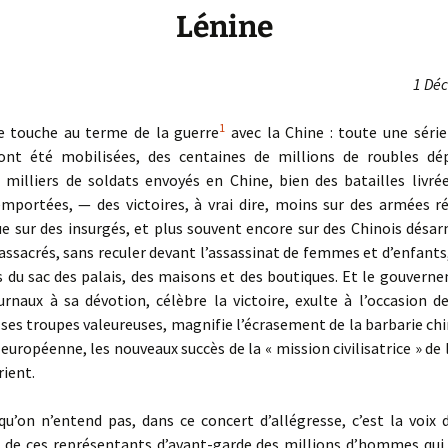
Lénine
1 Dé
1
 touche au terme de la guerre
avec la Chine : toute une série
 ont été mobilisées, des centaines de millions de roubles dé
 milliers de soldats envoyés en Chine, bien des batailles livré
emportées, — des victoires, à vrai dire, moins sur des armées r
e sur des insurgés, et plus souvent encore sur des Chinois désa
ssacrés, sans reculer devant l’assassinat de femmes et d’enfants
 du sac des palais, des maisons et des boutiques. Et le gouvern
urnaux à sa dévotion, célèbre la victoire, exulte à l’occasion 
 ses troupes valeureuses, magnifie l’écrasement de la barbarie chi
n européenne, les nouveaux succès de la « mission civilisatrice » de 
ient.
’on n’entend pas, dans ce concert d’allégresse, c’est la voix d
, de ces représentants d’avant-garde des millions d’hommes qui