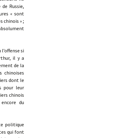
 de Russie,
ures « sont
 chinois » ;
t absolument
l’offense si
hur, il y a
ement de la
s chinoises
iers dont le
s pour leur
iers chinois
à encore du
 politique
tes qui font