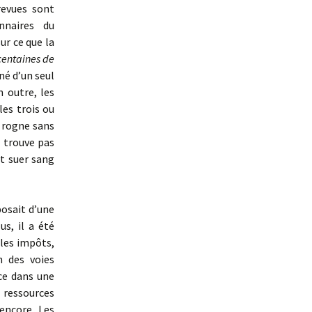
revues sont
nnaires du
r ce que la
centaines de
né d’un seul
n outre, les
les trois ou
 rogne sans
 trouve pas
it suer sang
posait d’une
us, il a été
les impôts,
n des voies
ce dans une
 ressources
encore. Les