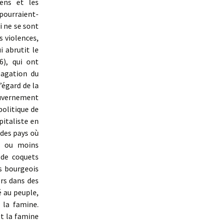
éens et les
pourraient-
i ne se sont
s violences,
i abrutit le
6), qui ont
pagation du
’égard de la
ouvernement
politique de
pitaliste en
 des pays où
us ou moins
 de coquets
s bourgeois
ers dans des
é au peuple,
 la famine.
t la famine