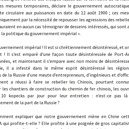
es mesures temporaires, déclare le gouvernement autocratique
te circulaire aux puissances en date du 12 août 1900 ; ces mes
niquement par la nécessité de repousser les agressions des rebelles
sauraient en aucun cas témoigner de desseins intéressés, qui son
 la politique du gouvernement impérial ».
ernement impérial ! Il est si chrétiennement désintéressé, et on 
t ! Il s’est emparé d’une façon toute désintéressée de Port-Art
nnées, et maintenant il s’empare avec non moins de désintéress
e, il a infesté dans le même esprit désintéressé les région
 de la Russie d’une meute d’entrepreneurs, d’ingénieurs et d’offic
nt a réussi à faire se rebeller les Chinois, pourtant connu
ur les chantiers de construction du chemin de fer chinois, les ouvr
 10 kopecks par jour pour leur entretien : n’est-ce pas l
ement de la part de la Russie ?
ent expliquer que notre gouvernement mène en Chine cette
A qui profite-t-elle ? Elle profite à une poignée de gros capitalis