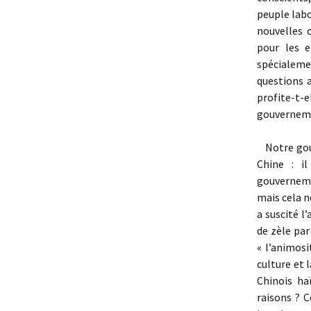
peuple labo
nouvelles 
pour les e
spécialemen
questions a
profite-t-
gouverneme
Notre gouve
Chine : i
gouvernemen
mais cela n
a suscité l
de zèle par
« l’animosi
culture et l
Chinois ha
raisons ? 