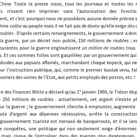
Chine. Toute la presse russe, tous les journaux et toutes les 
 ils n’osent rien imprimer sans l’autorisation des fonctio
nt, et c’est pourquoi nous ne possédons aucune donnée précise su
hine coûte au peuple mais il ne fait pas de doute qu’elle exige
des 
roubles
. D’après certains renseignements, le gouvernement a don
a guerre, par un décret non publié, 150 millions de roubles ; e
ourantes pour la guerre engloutissent
un million de roubles
tous 
rs. Et ces sommes folles sont gaspillées par un gouvernement qui
subsides aux paysans affamés, marchandant chaque kopeck, qui ne
ur l’instruction publique, qui, comme le premier koulak venu, fa
uvriers des usines de l’Etat, aux petits employés des postes, etc. !
 des Finances Witte a déclaré qu’au 1° janvier 1900, le Trésor dis
 250 millions de roubles : actuellement, cet argent n’existe pl
ur la guerre ; le gouvernement cherche à emprunter, augmente 
ute d’argent aux dépenses nécessaires, arrête la constructio
e gouvernement tsariste est menacé de banqueroute, et il se lan
de conquêtes, une politique qui non seulement exige d’énormes
s mais risque de l’entraîner dans des guerres plus dangereuses 