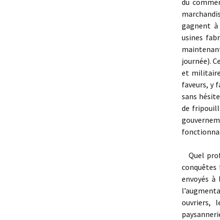
du commerc
marchandis
gagnent à 
usines fabr
maintenant
journée). C
et militair
faveurs, y f
sans hésite
de fripoui
gouverne
fonctionnai
Quel profit
conquêtes f
envoyés à 
l’augmentat
ouvriers, 
paysannerie