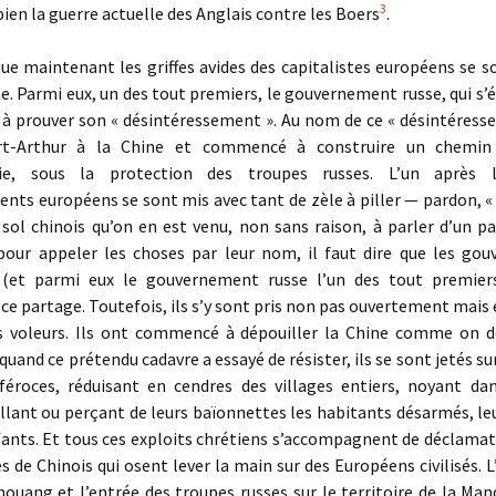
3
bien la guerre actuelle des Anglais contre les Boers
.
ue maintenant les griffes avides des capitalistes européens se s
ne. Parmi eux, un des tout premiers, le gouvernement russe, qui s’
 à prouver son « désintéressement ». Au nom de ce « désintéresse
rt-Arthur à la Chine et commencé à construire un chemin
ie, sous la protection des troupes russes. L’un après l’
ts européens se sont mis avec tant de zèle à piller — pardon, «
 sol chinois qu’on en est venu, non sans raison, à parler d’un p
 pour appeler les choses par leur nom, il faut dire que les go
(et parmi eux le gouvernement russe l’un des tout premier
 partage. Toutefois, ils s’y sont pris non pas ouvertement mais 
voleurs. Ils ont commencé à dépouiller la Chine comme on d
 quand ce prétendu cadavre a essayé de résister, ils se sont jetés s
féroces, réduisant en cendres des villages entiers, noyant dan
illant ou perçant de leurs baïonnettes les habitants désarmés, l
fants. Et tous ces exploits chrétiens s’accompagnent de déclama
s de Chinois qui osent lever la main sur des Européens civilisés. 
ouang et l’entrée des troupes russes sur le territoire de la Ma