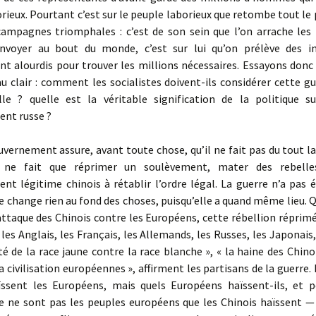
rieux. Pourtant c’est sur le peuple laborieux que retombe tout le 
campagnes triomphales : c’est de son sein que l’on arrache les t
nvoyer au bout du monde, c’est sur lui qu’on prélève des 
t alourdis pour trouver les millions nécessaires. Essayons donc 
u clair : comment les socialistes doivent-ils considérer cette gu
elle ? quelle est la véritable signification de la politique su
nt russe ?
rnement assure, avant toute chose, qu’il ne fait pas du tout la
l ne fait que réprimer un soulèvement, mater des rebelles
t légitime chinois à rétablir l’ordre légal. La guerre n’a pas 
e change rien au fond des choses, puisqu’elle a quand même lieu. Q
’attaque des Chinois contre les Européens, cette rébellion réprim
 les Anglais, les Français, les Allemands, les Russes, les Japonais, 
té de la race jaune contre la race blanche », « la haine des Chino
a civilisation européennes », affirment les partisans de la guerre. 
ïssent les Européens, mais quels Européens haïssent-ils, et p
Ce ne sont pas les peuples européens que les Chinois haïssent — 