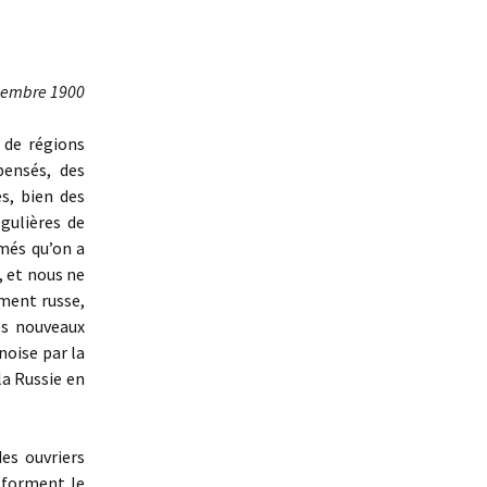
cembre 1900
 de régions
pensés, des
es, bien des
égulières de
rmés qu’on a
, et nous ne
ement russe,
des nouveaux
noise par la
la Russie en
es ouvriers
 forment le