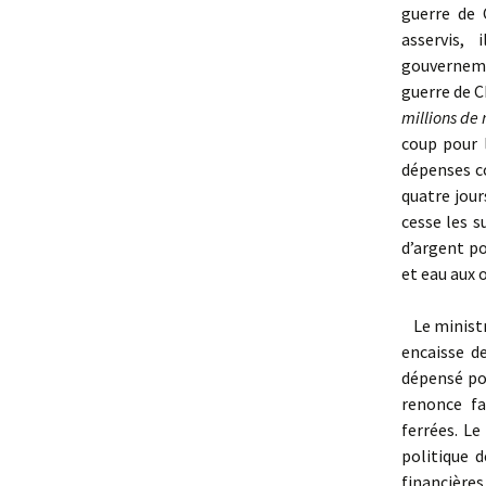
guerre de 
asservis,
gouverneme
guerre de C
millions de 
coup pour l
dépenses c
quatre jou
cesse les 
d’argent po
et eau aux o
Le ministre
encaisse de
dépensé po
renonce fa
ferrées. L
politique 
financière