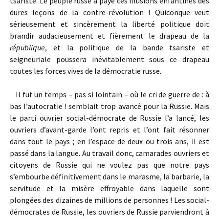
tsariste. Le peuple russe a payé ces illusions enfantines des
dures leçons de la contre-révolution ! Quiconque veut
sérieusement et sincèrement la liberté politique doit
brandir audacieusement et fièrement le drapeau de la
république
, et la politique de la bande tsariste et
seigneuriale poussera inévitablement sous ce drapeau
toutes les forces vives de la démocratie russe.
Il fut un temps – pas si lointain – où le cri de guerre de : à
bas l’autocratie ! semblait trop avancé pour la Russie. Mais
le parti ouvrier social-démocrate de Russie l’a lancé, les
ouvriers d’avant-garde l’ont repris et l’ont fait résonner
dans tout le pays ; en l’espace de deux ou trois ans, il est
passé dans la langue. Au travail donc, camarades ouvriers et
citoyens de Russie qui ne voulez pas que notre pays
s’embourbe définitivement dans le marasme, la barbarie, la
servitude et la misère effroyable dans laquelle sont
plongées des dizaines de millions de personnes ! Les social-
démocrates de Russie, les ouvriers de Russie parviendront à