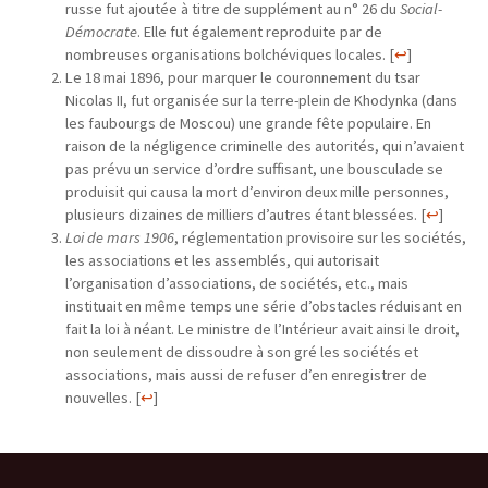
russe fut ajoutée à titre de supplément au n° 26 du
Social-
Démocrate
. Elle fut également reproduite par de
nombreuses organisations bolchéviques locales.
[
↩
]
Le 18 mai 1896, pour marquer le couronnement du tsar
Nicolas II, fut organisée sur la terre-plein de Khodynka (dans
les faubourgs de Moscou) une grande fête populaire. En
raison de la négligence criminelle des autorités, qui n’avaient
pas prévu un service d’ordre suffisant, une bousculade se
produisit qui causa la mort d’environ deux mille personnes,
plusieurs dizaines de milliers d’autres étant blessées.
[
↩
]
Loi de mars 1906
, réglementation provisoire sur les sociétés,
les associations et les assemblés, qui autorisait
l’organisation d’associations, de sociétés, etc., mais
instituait en même temps une série d’obstacles réduisant en
fait la loi à néant. Le ministre de l’Intérieur avait ainsi le droit,
non seulement de dissoudre à son gré les sociétés et
associations, mais aussi de refuser d’en enregistrer de
nouvelles.
[
↩
]