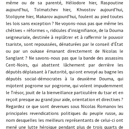
même ou de sa parenté, Héliodore hier, Raspoutine
aujourd’hui, Tolmatchev hier, Khvostov aujourd’hui,
Stolipyne hier, Makarov aujourd’hui, foulent au pied toutes
les lois sans exception ? Ne voyons-nous pas que même les
chétives « réformes », ridicules d’insignifiance, de la Douma
seigneuriale, destinée à replâtrer et à raffermir le pouvoir
tsariste, sont repoussées, dénaturées par le conseil d’État
ou par un oukase émanant directement de Nicolas le
Sanglant ? Ne savons-nous pas que la bande des assassins
Cent-Noirs, qui abattent lâchement par derrière les
députés déplaisant à l’autorité, qui ont envoyé au bagne les
députés social-démocrates à la deuxième Douma, qui
mijotent pogrome sur pogrome, qui volent impudemment
le Trésor, jouit de la bienveillance particulière du tsar et en
reçoit presque au grand jour aide, orientation et directives ?
Regardez ce que sont devenues sous Nicolas Romanov les
principales revendications politiques du peuple russe, au
nom desquelles les meilleurs représentants de celui-ci ont
mené une lutte héroïque pendant plus de trois quarts de