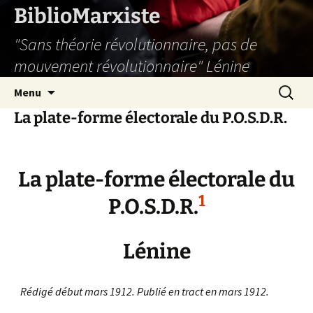
Aller
BiblioMarxiste
au
"Sans théorie révolutionnaire, pas de
contenu
mouvement révolutionnaire" Lénine
Recherc
Menu
La plate-forme électorale du P.O.S.D.R.
La plate-forme électorale du
1
P.O.S.D.R.
Lénine
Rédigé début mars 1912. Publié en tract en mars 1912.