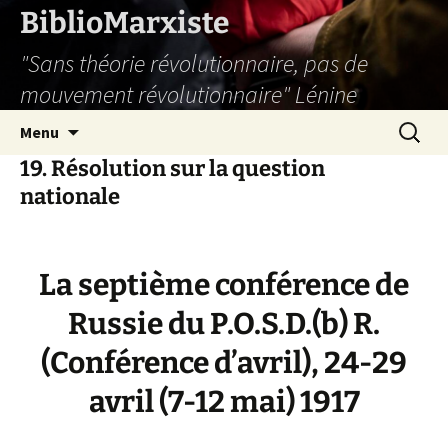
Aller
BiblioMarxiste
au
"Sans théorie révolutionnaire, pas de
contenu
mouvement révolutionnaire" Lénine
Recherc
Menu
19. Résolution sur la question
nationale
La septième conférence de
Russie du P.O.S.D.(b) R.
(Conférence d’avril), 24-29
avril (7-12 mai) 1917