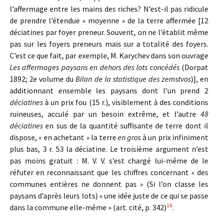
l’affermage entre les mains des riches? N’est-il pas ridicule
de prendre l’étendue « moyenne » de la terre affermée [12
déciatines par foyer preneur. Souvent, on ne l’établit même
pas sur les foyers preneurs mais sur a totalité des foyers.
C’est ce que fait, par exemple, M. Karychev dans son ouvrage
Les affermages paysans en dehors des lots concédés
(Dorpat
1892; 2e volume du
Bilan de la statistique des zemstvos
)], en
additionnant ensemble les paysans dont l’un prend 2
déciatines
à un prix fou (15 r.), visiblement à des conditions
ruineuses, acculé par un besoin extrême, et l’autre
48
déciatines
en sus de la quantité suffisante de terre dont il
dispose, « en achetant » la terre
en gros
à un prix infiniment
plus bas, 3 r. 53 la déciatine. Le troisième argument n’est
pas moins gratuit : M. V. V. s’est chargé lui-même de le
réfuter en reconnaissant que les chiffres concernant « des
communes entières ne donnent pas » (Si l’on classe les
paysans d’après leurs lots) « une idée juste de ce qui se passe
16
dans la commune elle-même » (art. cité, p. 342)
.