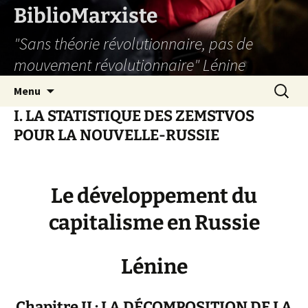
Aller
BiblioMarxiste
au
"Sans théorie révolutionnaire, pas de
contenu
mouvement révolutionnaire" Lénine
Recherc
Menu
I. LA STATISTIQUE DES ZEMSTVOS
POUR LA NOUVELLE-RUSSIE
Le développement du
capitalisme en Russie
Lénine
Chapitre II : LA DÉCOMPOSITION DE LA