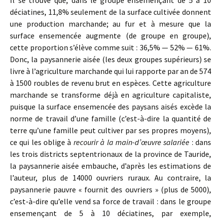
Il se trouve que, dans le groupe ensemençant de 5 à 10
déciatines, 11,8% seulement de la surface cultivée donnent
une production marchande; au fur et à mesure que la
surface ensemencée augmente (de groupe en groupe),
cette proportion s’élève comme suit : 36,5% — 52% — 61%.
Donc, la paysannerie aisée (les deux groupes supérieurs) se
livre à l’agriculture marchande qui lui rapporte par an de 574
à 1500 roubles de revenu brut en espèces. Cette agriculture
marchande se transforme déjà en agriculture capitaliste,
puisque la surface ensemencée des paysans aisés excède la
norme de travail d’une famille (c’est-à-dire la quantité de
terre qu’une famille peut cultiver par ses propres moyens),
ce qui les oblige à
recourir à la main-d’œuvre salariée
: dans
les trois districts septentrionaux de la province de Tauride,
la paysannerie aisée embauche, d’après les estimations de
l’auteur, plus de 14000 ouvriers ruraux. Au contraire, la
paysannerie pauvre « fournit des ouvriers » (plus de 5000),
c’est-à-dire qu’elle vend sa force de travail : dans le groupe
ensemençant de 5 à 10 déciatines, par exemple,