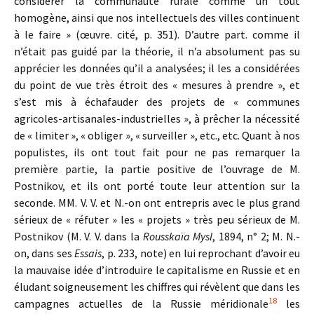
considérer la communauté rurale comme un tout
homogène, ainsi que nos intellectuels des villes continuent
à le faire » (œuvre. cité, p. 351). D’autre part. comme il
n’était pas guidé par la théorie, il n’a absolument pas su
apprécier les données qu’il a analysées; il les a considérées
du point de vue très étroit des « mesures à prendre », et
s’est mis à échafauder des projets de « communes
agricoles-artisanales-industrielles », à prêcher la nécessité
de « limiter », « obliger », « surveiller », etc., etc. Quant à nos
populistes, ils ont tout fait pour ne pas remarquer la
première partie, la partie positive de l’ouvrage de M.
Postnikov, et ils ont porté toute leur attention sur la
seconde. MM. V. V. et N.-on ont entrepris avec le plus grand
sérieux de « réfuter » les « projets » très peu sérieux de M.
Postnikov (M. V. V. dans la
Rousskaïa Mysl
, 1894, n° 2; M. N.-
on, dans ses
Essais
, p. 233, note) en lui reprochant d’avoir eu
la mauvaise idée d’introduire le capitalisme en Russie et en
éludant soigneusement les chiffres qui révèlent que dans les
18
campagnes actuelles de la Russie méridionale
les