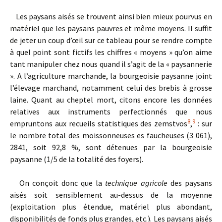
Les paysans aisés se trouvent ainsi bien mieux pourvus en
matériel que les paysans pauvres et même moyens. II suffit
de jeter un coup d’œil sur ce tableau pour se rendre compte
à quel point sont fictifs les chiffres « moyens » qu’on aime
tant manipuler chez nous quand il s’agit de la « paysannerie
». A l’agriculture marchande, la bourgeoisie paysanne joint
l’élevage marchand, notamment celui des brebis à grosse
laine. Quant au cheptel mort, citons encore les données
relatives aux instruments perfectionnés que nous
8
9
empruntons aux recueils statistiques des zemstvos
,
: sur
le nombre total des moissonneuses es faucheuses (3 061),
2841, soit 92,8 %, sont détenues par la bourgeoisie
paysanne (1/5 de la totalité des foyers).
On conçoit donc que la
technique agricole
des paysans
aisés soit sensiblement au-dessus de la moyenne
(exploitation plus étendue, matériel plus abondant,
disponibilités de fonds plus grandes, etc.). Les paysans aisés