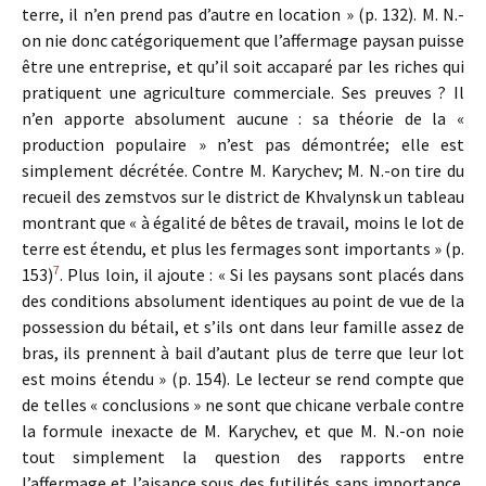
terre, il n’en prend pas d’autre en location » (p. 132). M. N.-
on nie donc catégoriquement que l’affermage paysan puisse
être une entreprise, et qu’il soit accaparé par les riches qui
pratiquent une agriculture commerciale. Ses preuves ? Il
n’en apporte absolument aucune : sa théorie de la «
production populaire » n’est pas démontrée; elle est
simplement décrétée. Contre M. Karychev; M. N.-on tire du
recueil des zemstvos sur le district de Khvalynsk un tableau
montrant que « à égalité de bêtes de travail, moins le lot de
terre est étendu, et plus les fermages sont importants » (p.
7
153)
. Plus loin, il ajoute : « Si les paysans sont placés dans
des conditions absolument identiques au point de vue de la
possession du bétail, et s’ils ont dans leur famille assez de
bras, ils prennent à bail d’autant plus de terre que leur lot
est moins étendu » (p. 154). Le lecteur se rend compte que
de telles « conclusions » ne sont que chicane verbale contre
la formule inexacte de M. Karychev, et que M. N.-on noie
tout simplement la question des rapports entre
l’affermage et l’aisance sous des futilités sans importance.