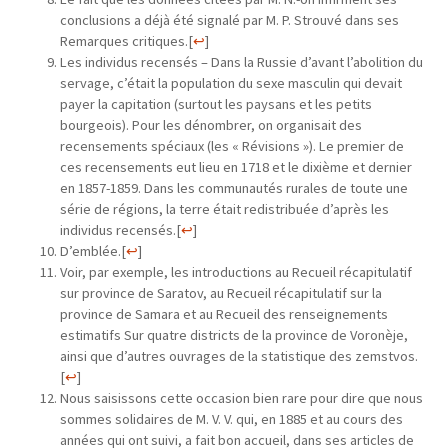
conclusions a déjà été signalé par M. P. Strouvé dans ses
Remarques critiques.
[
↩
]
Les individus recensés – Dans la Russie d’avant l’abolition du
servage, c’était la population du sexe masculin qui devait
payer la capitation (surtout les paysans et les petits
bourgeois). Pour les dénombrer, on organisait des
recensements spéciaux (les « Révisions »). Le premier de
ces recensements eut lieu en 1718 et le dixième et dernier
en 1857-1859. Dans les communautés rurales de toute une
série de régions, la terre était redistribuée d’après les
individus recensés.
[
↩
]
D’emblée.
[
↩
]
Voir, par exemple, les introductions au Recueil récapitulatif
sur province de Saratov, au Recueil récapitulatif sur la
province de Samara et au Recueil des renseignements
estimatifs Sur quatre districts de la province de Voronèje,
ainsi que d’autres ouvrages de la statistique des zemstvos.
[
↩
]
Nous saisissons cette occasion bien rare pour dire que nous
sommes solidaires de M. V. V. qui, en 1885 et au cours des
années qui ont suivi, a fait bon accueil, dans ses articles de