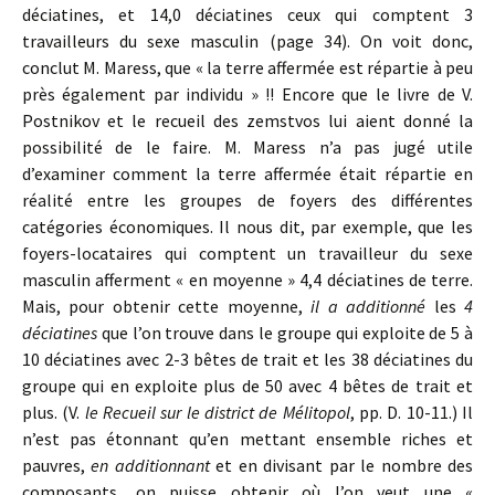
déciatines, et 14,0 déciatines ceux qui comptent 3
travailleurs du sexe masculin (page 34). On voit donc,
conclut M. Maress, que « la terre affermée est répartie à peu
près également par individu » !! Encore que le livre de V.
Postnikov et le recueil des zemstvos lui aient donné la
possibilité de le faire. M. Maress n’a pas jugé utile
d’examiner comment la terre affermée était répartie en
réalité entre les groupes de foyers des différentes
catégories économiques. Il nous dit, par exemple, que les
foyers-locataires qui comptent un travailleur du sexe
masculin afferment « en moyenne » 4,4 déciatines de terre.
Mais, pour obtenir cette moyenne,
il a additionné
les
4
déciatines
que l’on trouve dans le groupe qui exploite de 5 à
10 déciatines avec 2-3 bêtes de trait et les 38 déciatines du
groupe qui en exploite plus de 50 avec 4 bêtes de trait et
plus. (V.
le Recueil sur le district de Mélitopol
, pp. D. 10-11.) Il
n’est pas étonnant qu’en mettant ensemble riches et
pauvres,
en additionnant
et en divisant par le nombre des
composants, on puisse obtenir où l’on veut une «