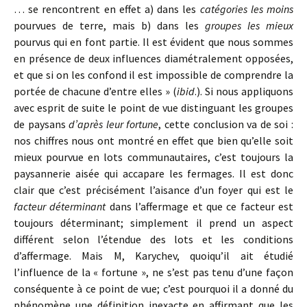
… se rencontrent en effet a) dans les
catégories les moins
pourvues de terre, mais b) dans les
groupes les mieux
pourvus qui en font partie. Il est évident que nous sommes
en présence de deux influences diamétralement opposées,
et que si on les confond il est impossible de comprendre la
portée de chacune d’entre elles » (
ibid
.). Si nous appliquons
avec esprit de suite le point de vue distinguant les groupes
de paysans
d’après leur fortune
, cette conclusion va de soi :
nos chiffres nous ont montré en effet que bien qu’elle soit
mieux pourvue en lots communautaires, c’est toujours la
paysannerie aisée qui accapare les fermages. Il est donc
clair que c’est précisément l’aisance d’un foyer qui est le
facteur déterminant
dans l’affermage et que ce facteur est
toujours déterminant; simplement il prend un aspect
différent selon l’étendue des lots et les conditions
d’affermage. Mais M, Karychev, quoiqu’il ait étudié
l’influence de la « fortune », ne s’est pas tenu d’une façon
conséquente à ce point de vue; c’est pourquoi il a donné du
phénomène une définition inexacte en affirmant que les