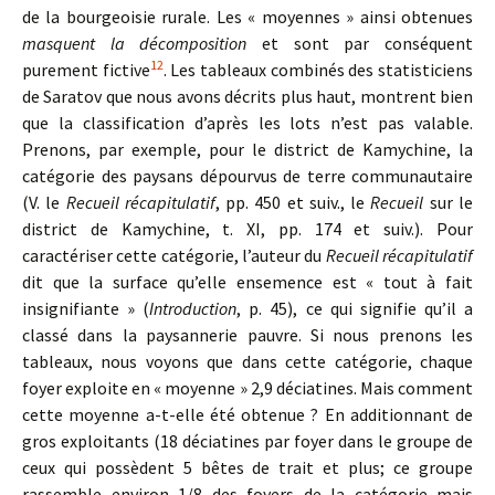
de la bourgeoisie rurale. Les « moyennes » ainsi obtenues
masquent la décomposition
et sont par conséquent
12
purement fictive
. Les tableaux combinés des statisticiens
de Saratov que nous avons décrits plus haut, montrent bien
que la classification d’après les lots n’est pas valable.
Prenons, par exemple, pour le district de Kamychine, la
catégorie des paysans dépourvus de terre communautaire
(V. le
Recueil récapitulatif
, pp. 450 et suiv., le
Recueil
sur le
district de Kamychine, t. XI, pp. 174 et suiv.). Pour
caractériser cette catégorie, l’auteur du
Recueil récapitulatif
dit que la surface qu’elle ensemence est « tout à fait
insignifiante » (
Introduction
, p. 45), ce qui signifie qu’il a
classé dans la paysannerie pauvre. Si nous prenons les
tableaux, nous voyons que dans cette catégorie, chaque
foyer exploite en « moyenne » 2,9 déciatines. Mais comment
cette moyenne a-t-elle été obtenue ? En additionnant de
gros exploitants (18 déciatines par foyer dans le groupe de
ceux qui possèdent 5 bêtes de trait et plus; ce groupe
rassemble environ 1/8 des foyers de la catégorie mais