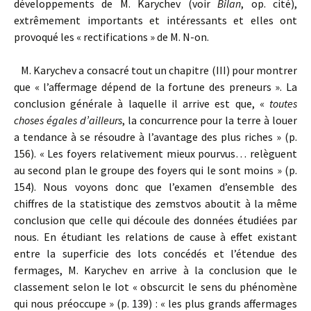
développements de M. Karychev (voir
Bilan
, op. cité),
extrêmement importants et intéressants et elles ont
provoqué les « rectifications » de M. N-on.
M. Karychev a consacré tout un chapitre (III) pour montrer
que « l’affermage dépend de la fortune des preneurs ». La
conclusion générale à laquelle il arrive est que, «
toutes
choses égales d’ailleurs
, la concurrence pour la terre à louer
a tendance à se résoudre à l’avantage des plus riches » (p.
156). « Les foyers relativement mieux pourvus… relèguent
au second plan le groupe des foyers qui le sont moins » (p.
154). Nous voyons donc que l’examen d’ensemble des
chiffres de la statistique des zemstvos aboutit à la même
conclusion que celle qui découle des données étudiées par
nous. En étudiant les relations de cause à effet existant
entre la superficie des lots concédés et l’étendue des
fermages, M. Karychev en arrive à la conclusion que le
classement selon le lot « obscurcit le sens du phénomène
qui nous préoccupe » (p. 139) : « les plus grands affermages