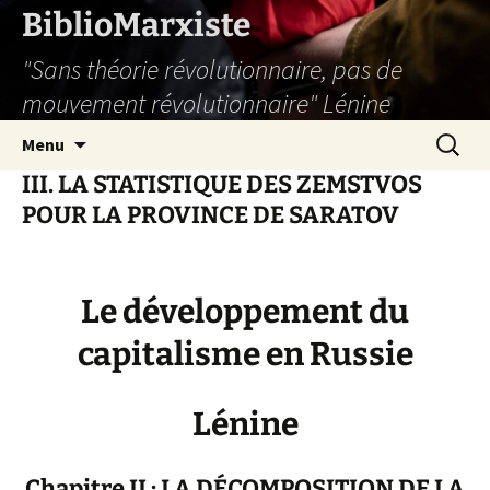
Aller
BiblioMarxiste
au
"Sans théorie révolutionnaire, pas de
contenu
mouvement révolutionnaire" Lénine
Recherc
Menu
III. LA STATISTIQUE DES ZEMSTVOS
POUR LA PROVINCE DE SARATOV
Le développement du
capitalisme en Russie
Lénine
Chapitre II : LA DÉCOMPOSITION DE LA