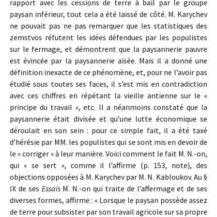
rapport avec les cessions de terre à bail par le groupe
paysan inférieur, tout cela a été laissé de côté. M. Karychev
ne pouvait pas ne pas remarquer que les statistiques des
zemstvos réfutent les idées défendues par les populistes
sur le fermage, et démontrent que la paysannerie pauvre
est évincée par la paysannerie aisée. Mais il a donné une
définition inexacte de ce phénomène, et, pour ne l’avoir pas
étudié sous toutes ses faces, il s’est mis en contradiction
avec ces chiffres en répétant la vieille antienne sur le «
principe du travail », etc. Il a néanmoins constaté que la
paysannerie était divisée et qu’une lutte économique se
déroulait en son sein : pour ce simple fait, il a été taxé
d’hérésie par MM. les populistes qui se sont mis en devoir de
le « corriger » à leur manière. Voici comment le fait M. N.-on,
qui « se sert », comme il l’affirme (p. 153, note), des
objections opposées à M. Karychev par M. N. Kabloukov. Au §
IX de ses
Essais
M. N.-on qui traite de l’affermage et de ses
diverses formes, affirme : « Lorsque le paysan possède assez
de terre pour subsister par son travail agricole sur sa propre