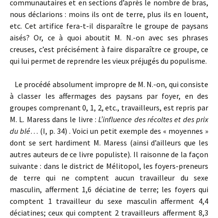
communautaires et en sections d’après le nombre de bras,
nous déclarions : moins ils ont de terre, plus ils en louent,
etc. Cet artifice fera-t-il disparaître le groupe de paysans
aisés? Or, ce à quoi aboutit M. N.-on avec ses phrases
creuses, c’est précisément à faire disparaître ce groupe, ce
qui lui permet de reprendre les vieux préjugés du populisme.
Le procédé absolument impropre de M. N.-on, qui consiste
à classer les affermages des paysans par foyer, en des
groupes comprenant 0, 1, 2, etc., travailleurs, est repris par
M. L. Maress dans le livre :
L’influence des récoltes et des prix
du blé
… (I, p. 34) . Voici un petit exemple des « moyennes »
dont se sert hardiment M. Maress (ainsi d’ailleurs que les
autres auteurs de ce livre populiste). Il raisonne de la façon
suivante : dans le district de Mélitopol, les foyers-preneurs
de terre qui ne comptent aucun travailleur du sexe
masculin, afferment 1,6 déciatine de terre; les foyers qui
comptent 1 travailleur du sexe masculin afferment 4,4
déciatines; ceux qui comptent 2 travailleurs afferment 8,3