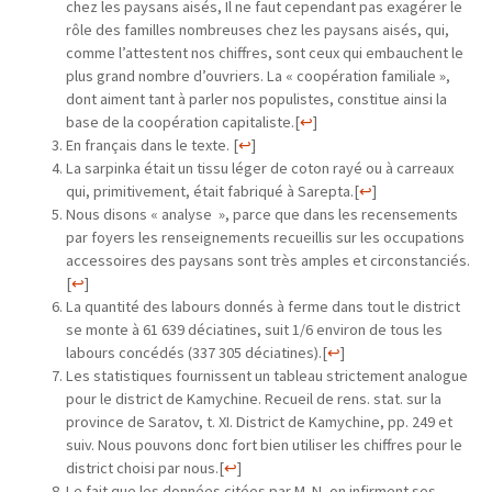
chez les paysans aisés, Il ne faut cependant pas exagérer le
rôle des familles nombreuses chez les paysans aisés, qui,
comme l’attestent nos chiffres, sont ceux qui embauchent le
plus grand nombre d’ouvriers. La « coopération familiale »,
dont aiment tant à parler nos populistes, constitue ainsi la
base de la coopération capitaliste.
[
↩
]
En français dans le texte.
[
↩
]
La sarpinka était un tissu léger de coton rayé ou à carreaux
qui, primitivement, était fabriqué à Sarepta.
[
↩
]
Nous disons « analyse », parce que dans les recensements
par foyers les renseignements recueillis sur les occupations
accessoires des paysans sont très amples et circonstanciés.
[
↩
]
La quantité des labours donnés à ferme dans tout le district
se monte à 61 639 déciatines, suit 1/6 environ de tous les
labours concédés (337 305 déciatines).
[
↩
]
Les statistiques fournissent un tableau strictement analogue
pour le district de Kamychine. Recueil de rens. stat. sur la
province de Saratov, t. XI. District de Kamychine, pp. 249 et
suiv. Nous pouvons donc fort bien utiliser les chiffres pour le
district choisi par nous.
[
↩
]
Le fait que les données citées par M. N.-on infirment ses