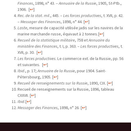
Finances
, 1898, n° 43. –
Annuaire de la Russie
, 1905, St-Ptb.,
1906.
[
↩
]
Rec. de la stat. mil
., 445. –
Les forces productives
, t. XVII, p. 42.
–
Messager des Finances
, 1898, n° 44.
[
↩
]
Laste
, mesure de capacité utilisée jadis sur les navires de la
marine marchande russe, équivaut à 2 tonnes.
[
↩
]
Recueil de la statistique militaire
, 758 et
Annuaire du
ministère des Finances
, t. I, p. 363. –
Les forces productives
, t.
XVII, p. 30.
[
↩
]
Les forces productives
. Le commerce ext. de la Russie, pp. 56
et suivantes.
[
↩
]
Ibid
., p. 17;
Annuaire de la Russie
, pour 1904. Saint-
Pétersbourg, 1905.
[
↩
]
Recueil de renseignements sur la Russie
, 1890, CIX.
[
↩
]
Recueil de renseignements sur la Russie, 1896, tableau
CXXVII.
[
↩
]
Ibid
.
[
↩
]
Messager des Finances
, 1898, n° 26.
[
↩
]