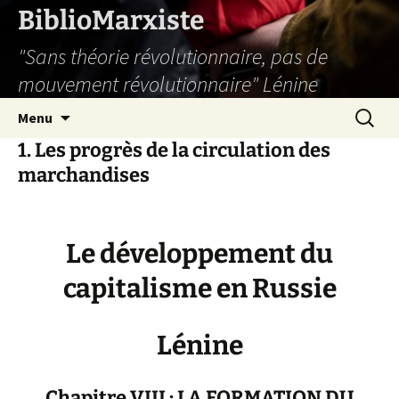
Aller
BiblioMarxiste
au
"Sans théorie révolutionnaire, pas de
contenu
mouvement révolutionnaire" Lénine
Recherc
Menu
1. Les progrès de la circulation des
marchandises
Le développement du
capitalisme en Russie
Lénine
Chapitre VIII : LA FORMATION DU