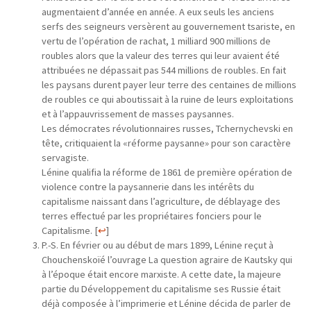
augmentaient d’année en année. A eux seuls les anciens
serfs des seigneurs versèrent au gouvernement tsariste, en
vertu de l’opération de rachat, 1 milliard 900 millions de
roubles alors que la valeur des terres qui leur avaient été
attribuées ne dépassait pas 544 millions de roubles. En fait
les paysans durent payer leur terre des centaines de millions
de roubles ce qui aboutissait à la ruine de leurs exploitations
et à l’appauvrissement de masses paysannes.
Les démocrates révolutionnaires russes, Tchernychevski en
tête, critiquaient la «réforme paysanne» pour son caractère
servagiste.
Lénine qualifia la réforme de 1861 de première opération de
violence contre la paysannerie dans les intérêts du
capitalisme naissant dans l’agriculture, de déblayage des
terres effectué par les propriétaires fonciers pour le
Capitalisme.
[
↩
]
P.-S. En février ou au début de mars 1899, Lénine reçut à
Chouchenskoïé l’ouvrage La question agraire de Kautsky qui
à l’époque était encore marxiste. A cette date, la majeure
partie du Développement du capitalisme ses Russie était
déjà composée à l’imprimerie et Lénine décida de parler de