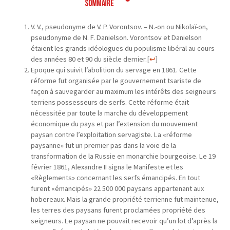
V. V., pseudonyme de V. P. Vorontsov. – N.-on ou Nikolaï-on,
pseudonyme de N. F. Danielson. Vorontsov et Danielson
étaient les grands idéologues du populisme libéral au cours
des années 80 et 90 du siècle dernier.
[
↩
]
Epoque qui suivit l’abolition du servage en 1861. Cette
réforme fut organisée par le gouvernement tsariste de
façon à sauvegarder au maximum les intérêts des seigneurs
terriens possesseurs de serfs. Cette réforme était
nécessitée par toute la marche du développement
économique du pays et par l’extension du mouvement
paysan contre l’exploitation servagiste. La «réforme
paysanne» fut un premier pas dans la voie de la
transformation de la Russie en monarchie bourgeoise. Le 19
février 1861, Alexandre II signa le Manifeste et les
«Règlements» concernant les serfs émancipés. En tout
furent «émancipés» 22 500 000 paysans appartenant aux
hobereaux. Mais la grande propriété terrienne fut maintenue,
les terres des paysans furent proclamées propriété des
seigneurs. Le paysan ne pouvait recevoir qu’un lot d’après la