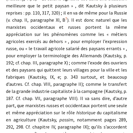
meilleure que le petit paysan » , dit Kautsky à plusieurs
reprises : pp. 110, 317, 320) ; il en va de même pour la Russie
7
(v. chap. II, paragraphe XI, B
). Il est donc naturel que les
marxistes occidentaux et russes portent la même
appréciation sur les phénomènes comme les « métiers
agricoles exercés au dehors » , pour employer l’expression
russe, ou « le travail agricole salarié des paysans errants » ,
pour employer la terminologie des Allemands (Kautsky, p.
192; cf. chap. III, paragraphe X) ; comme l’exode des ouvriers
et des paysans qui quittent leurs villages pour la ville et les
fabriques (Kautsky, IX, e; p. 343 surtout, et beaucoup
d’autres. Cf. chap. VIII, paragraphe II); comme le transfert
de la grande industrie capitaliste à la campagne (Kautsky, p.
187. Cf. chap. VII, paragraphe VIII). Il va sans dire, d’autre
part, que marxistes russes et occidentaux portent une seule
et même appréciation sur le rôle
historique
du capitalisme
en agriculture (Kautsky,
passim
, notamment pages 289,
292, 298. Cf. chapitre IV, paragraphe IX); qu’ils s’accordent