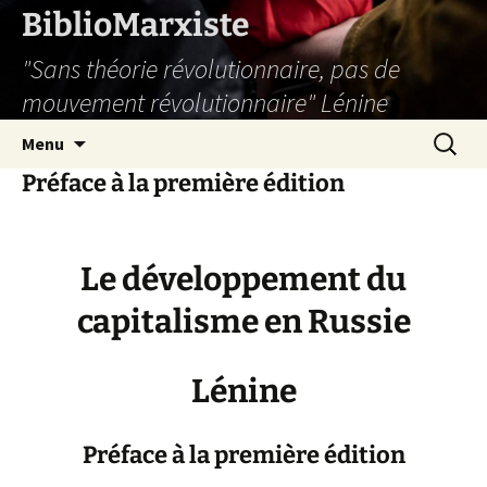
Aller
BiblioMarxiste
au
"Sans théorie révolutionnaire, pas de
contenu
mouvement révolutionnaire" Lénine
Recherc
Menu
Préface à la première édition
Le développement du
capitalisme en Russie
Lénine
Préface à la première édition