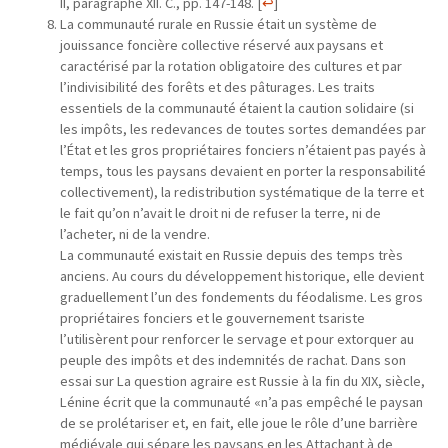
II, paragraphe XII. C., pp. 147-148.
[
↩
]
La communauté rurale en Russie était un système de
jouissance foncière collective réservé aux paysans et
caractérisé par la rotation obligatoire des cultures et par
l’indivisibilité des forêts et des pâturages. Les traits
essentiels de la communauté étaient la caution solidaire (si
les impôts, les redevances de toutes sortes demandées par
l’État et les gros propriétaires fonciers n’étaient pas payés à
temps, tous les paysans devaient en porter la responsabilité
collectivement), la redistribution systématique de la terre et
le fait qu’on n’avait le droit ni de refuser la terre, ni de
l’acheter, ni de la vendre.
La communauté existait en Russie depuis des temps très
anciens. Au cours du développement historique, elle devient
graduellement l’un des fondements du féodalisme. Les gros
propriétaires fonciers et le gouvernement tsariste
l’utilisèrent pour renforcer le servage et pour extorquer au
peuple des impôts et des indemnités de rachat. Dans son
essai sur La question agraire est Russie à la fin du XIX, siècle,
Lénine écrit que la communauté «n’a pas empêché le paysan
de se prolétariser et, en fait, elle joue le rôle d’une barrière
médiévale qui sépare les paysans en les Attachant à de