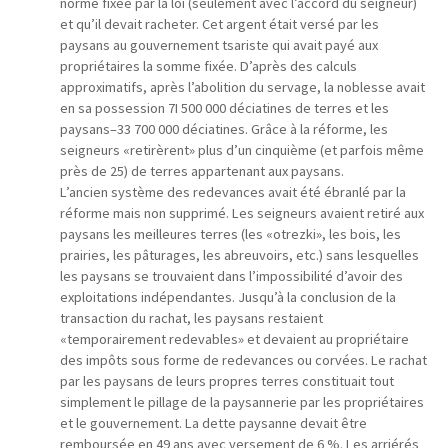
norme fixée par la loi (seulement avec l’accord du seigneur)
et qu’il devait racheter. Cet argent était versé par les
paysans au gouvernement tsariste qui avait payé aux
propriétaires la somme fixée. D’après des calculs
approximatifs, après l’abolition du servage, la noblesse avait
en sa possession 7I 500 000 déciatines de terres et les
paysans–33 700 000 déciatines. Grâce à la réforme, les
seigneurs «retirèrent» plus d’un cinquième (et parfois même
près de 25) de terres appartenant aux paysans.
L’ancien système des redevances avait été ébranlé par la
réforme mais non supprimé. Les seigneurs avaient retiré aux
paysans les meilleures terres (les «otrezki», les bois, les
prairies, les pâturages, les abreuvoirs, etc.) sans lesquelles
les paysans se trouvaient dans l’impossibilité d’avoir des
exploitations indépendantes. Jusqu’à la conclusion de la
transaction du rachat, les paysans restaient
«temporairement redevables» et devaient au propriétaire
des impôts sous forme de redevances ou corvées. Le rachat
par les paysans de leurs propres terres constituait tout
simplement le pillage de la paysannerie par les propriétaires
et le gouvernement. La dette paysanne devait être
remboursée en 49 ans avec versement de 6 %. Les arriérés