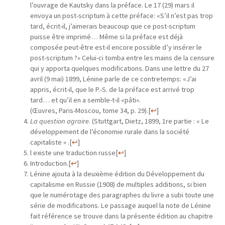
l’ouvrage de Kautsky dans la préface. Le 17 (29) mars il
envoya un post-scriptum à cette préface: «S’il n’est pas trop
tard, écrit-il, j’aimerais beaucoup que ce post-scriptum
puisse être imprimé… Même si la préface est déjà
composée peut-être est-il encore possible d’y insérer le
post-scriptum ?» Celui-ci tomba entre les mains de la censure
qui y apporta quelques modifications. Dans une lettre du 27
avril (9 mai) 1899, Lénine parle de ce contretemps: «J’ai
appris, écrit-il, que le P.-S. de la préface est arrivé trop
tard… et qu’il en a semble-t-il «pâti».
(Œuvres, Paris-Moscou, tome 34, p. 29).
[
↩
]
La question agraire
. (Stuttgart, Dietz, 1899, 1re partie : « Le
développement de l’économie rurale dans la société
capitaliste » .
[
↩
]
l existe une traduction russe
[
↩
]
Introduction.
[
↩
]
Lénine ajouta à la deuxième édition du Développement du
capitalisme en Russie (1908) de multiples additions, si bien
que le numérotage des paragraphes du livre a subi toute une
série de modifications. Le passage auquel la note de Lénine
fait référence se trouve dans la présente édition au chapitre