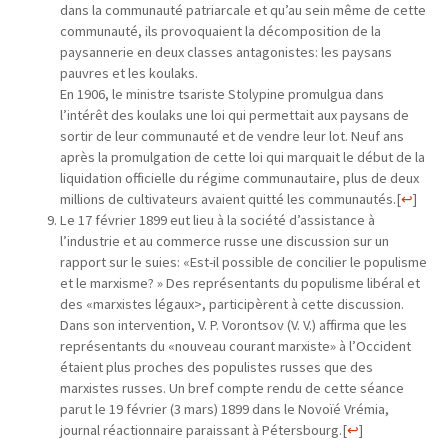
dans la communauté patriarcale et qu’au sein même de cette
communauté, ils provoquaient la décomposition de la
paysannerie en deux classes antagonistes: les paysans
pauvres et les koulaks.
En 1906, le ministre tsariste Stolypine promulgua dans
l’intérêt des koulaks une loi qui permettait aux paysans de
sortir de leur communauté et de vendre leur lot. Neuf ans
après la promulgation de cette loi qui marquait le début de la
liquidation officielle du régime communautaire, plus de deux
millions de cultivateurs avaient quitté les communautés.
[
↩
]
Le 17 février 1899 eut lieu à la société d’assistance à
l’industrie et au commerce russe une discussion sur un
rapport sur le suies: «Est-il possible de concilier le populisme
et le marxisme? » Des représentants du populisme libéral et
des «marxistes légaux>, participèrent à cette discussion.
Dans son intervention, V. P. Vorontsov (V. V.) affirma que les
représentants du «nouveau courant marxiste» à l’Occident
étaient plus proches des populistes russes que des
marxistes russes. Un bref compte rendu de cette séance
parut le 19 février (3 mars) 1899 dans le Novoïé Vrémia,
journal réactionnaire paraissant à Pétersbourg.
[
↩
]