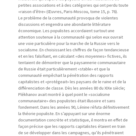
petites associations et à des catégories qui ont perdu toute
«raison d’être» (Œuvres, Paris-Moscou, tome 15, p. 76).
Le problème de la communauté provoqua de violentes
discussions et engendra une abondante littérature
économique. Les populistes accordaient surtout une
attention soutenue à la communauté qui selon eux ouvrait
une voie particulière pour la marche de la Russie vers le
socialisme. En choisissant les chiffres de façon tendancieuse
et en les falsifiant, en calculant «des moyennes» fictives, ils
tentaient de démontrer que la paysannerie communautaire
de Russie était particulièrement «stable» et que la
communauté empêchait la pénétration des rapports
capitalistes et «protégeait» les paysans de le ruine et de la
différenciation de classe. Dès les années 80 du XIXe siècle;
Plékhanov avait montré à quel point le «socialisme
communautaire» des populistes était illusoire et sans
fondement. Dans les années 90, Lénine réfuta définitivement
la théorie populiste. En s’appuyant sur une énorme
documentation concrète et statistique, il montra en effet de
façon précise que les rapports capitalistes étaient en train
de se développer dans les campagnes, qu’ils pénétraient