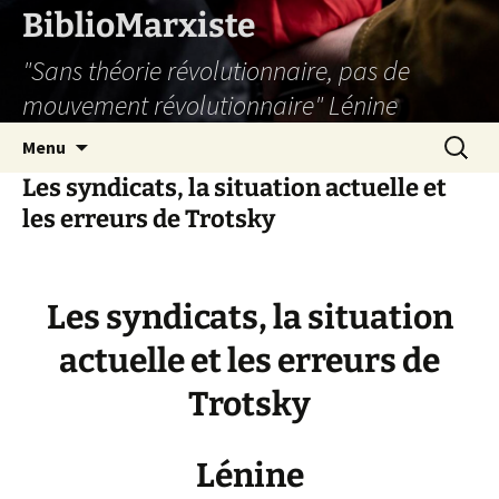
Aller
BiblioMarxiste
au
"Sans théorie révolutionnaire, pas de
contenu
mouvement révolutionnaire" Lénine
Recherc
Menu
Les syndicats, la situation actuelle et
les erreurs de Trotsky
Les syndicats, la situation
actuelle et les erreurs de
Trotsky
Lénine