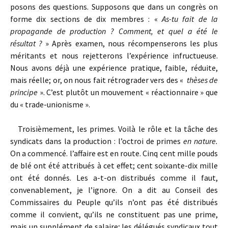
posons des questions. Supposons que dans un congrès on
forme dix sections de dix membres : «
As-tu fait de la
propagande de production ? Comment, et quel a été le
résultat ?
» Après examen, nous récompenserons les plus
méritants et nous rejetterons l’expérience infructueuse.
Nous avons déjà une expérience pratique, faible, réduite,
mais réelle; or, on nous fait rétrograder vers des «
thèses de
principe
». C’est plutôt un mouvement « réactionnaire » que
du « trade-unionisme ».
Troisièmement, les primes. Voilà le rôle et la tâche des
syndicats dans la production : l’octroi de primes
en nature.
On a commencé. l’affaire est en route. Cinq cent mille pouds
de blé ont été attribués à cet effet; cent soixante-dix mille
ont été donnés. Les a-t-on distribués comme il faut,
convenablement, je l’ignore. On a dit au Conseil des
Commissaires du Peuple qu’ils n’ont pas été distribués
comme il convient, qu’ils ne constituent pas une prime,
mais un supplément de salaire; les délégués syndicaux tout