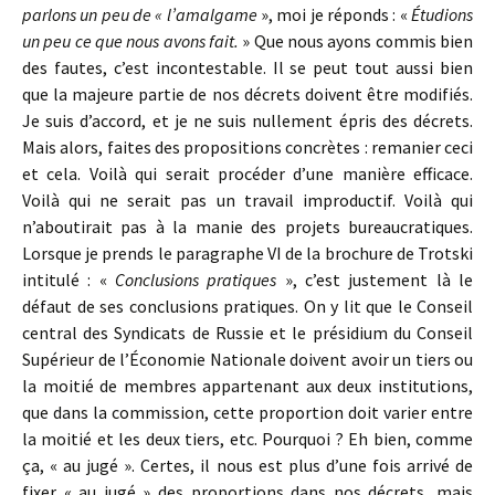
parlons un peu de « l’amalgame
», moi je réponds : «
Étudions
un peu ce que nous avons fait.
» Que nous ayons commis bien
des fautes, c’est incontestable. Il se peut tout aussi bien
que la majeure partie de nos décrets doivent être modifiés.
Je suis d’accord, et je ne suis nullement épris des décrets.
Mais alors, faites des propositions concrètes : remanier ceci
et cela. Voilà qui serait procéder d’une manière efficace.
Voilà qui ne serait pas un travail improductif. Voilà qui
n’aboutirait pas à la manie des projets bureaucratiques.
Lorsque je prends le paragraphe VI de la brochure de Trotski
intitulé : «
Conclusions pratiques
», c’est justement là le
défaut de ses conclusions pratiques. On y lit que le Conseil
central des Syndicats de Russie et le présidium du Conseil
Supérieur de l’Économie Nationale doivent avoir un tiers ou
la moitié de membres appartenant aux deux institutions,
que dans la commission, cette proportion doit varier entre
la moitié et les deux tiers, etc. Pourquoi ? Eh bien, comme
ça, « au jugé ». Certes, il nous est plus d’une fois arrivé de
fixer « au jugé » des proportions dans nos décrets, mais