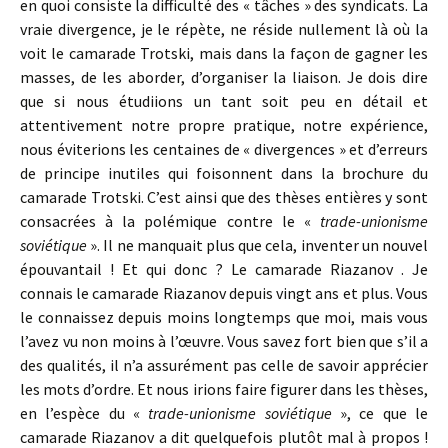
en quoi consiste la difficulté des « tâches » des syndicats. La
vraie divergence, je le répète, ne réside nullement là où la
voit le camarade Trotski, mais dans la façon de gagner les
masses, de les aborder, d’organiser la liaison. Je dois dire
que si nous étudiions un tant soit peu en détail et
attentivement notre propre pratique, notre expérience,
nous éviterions les centaines de « divergences » et d’erreurs
de principe inutiles qui foisonnent dans la brochure du
camarade Trotski. C’est ainsi que des thèses entières y sont
consacrées à la polémique contre le «
trade-unionisme
soviétique
». Il ne manquait plus que cela, inventer un nouvel
épouvantail ! Et qui donc ? Le camarade Riazanov . Je
connais le camarade Riazanov depuis vingt ans et plus. Vous
le connaissez depuis moins longtemps que moi, mais vous
l’avez vu non moins à l’œuvre. Vous savez fort bien que s’il a
des qualités, il n’a assurément pas celle de savoir apprécier
les mots d’ordre. Et nous irions faire figurer dans les thèses,
en l’espèce du «
trade-unionisme soviétique
», ce que le
camarade Riazanov a dit quelquefois plutôt mal à propos !