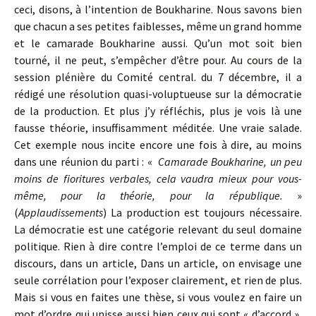
ceci, disons, à l’intention de Boukharine. Nous savons bien
que chacun a ses petites faiblesses, même un grand homme
et le camarade Boukharine aussi. Qu’un mot soit bien
tourné, il ne peut, s’empêcher d’être pour. Au cours de la
session plénière du Comité central. du 7 décembre, il a
rédigé une résolution quasi-voluptueuse sur la démocra­tie
de la production. Et plus j’y réfléchis, plus je vois là une
fausse théorie, insuffisamment méditée. Une vraie sa­lade.
Cet exemple nous incite encore une fois à dire, au moins
dans une réunion du parti : «
Camarade Boukharine, un peu
moins de fioritures verbales, cela vaudra mieux pour vous-
même, pour la théorie, pour la république.
»
(
Applaudissements
) La production est toujours nécessaire.
La démocratie est une catégorie relevant du seul domaine
politique. Rien à dire contre l’emploi de ce terme dans un
discours, dans un article, Dans un article, on envisage une
seule corrélation pour l’exposer clairement, et rien de plus.
Mais si vous en faites une thèse, si vous voulez en faire un
mot d’ordre qui unisse aussi bien ceux qui sont « d’accord »,