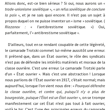
Allons donc, est-ce bien sérieux ? Si oui, nous aurons un «
trade-unionisme soviétique
», «
un refus soviétique de conclure
la paix
», et je ne sais quoi encore. Il n’est pas un sujet à
propos duquel on ne puisse inventer un « isme » soviétique. (
Riazanov :
« l’antibrestisme soviétique. ») Oui,
parfaitement, l’« antibrestisme soviétique ».
D’ailleurs, tout en se rendant coupable de cette légèreté,
le camarade Trotski commet lui-même aussitôt une erreur.
Il prétend que, dans un État ouvrier, le rôle des syndicats
n’est pas de défendre les intérêts matériels et moraux de la
classe ouvrière. C’est une erreur. Le camarade Trotski parle
d’un « État ouvrier ». Mais c’est une abstraction ! Lorsque
nous parlions de l’État ouvrier en 1917, c’était normal; mais
aujourd’hui, lorsque l’on vient nous dire : «
Pourquoi défendre
la classe ouvrière, et contre qui, puisqu’il n’y a plus de
bourgeoisie, puisque l’État est un État ouvrier
», on se trompe
manifestement car cet État n’est pas tout à fait ouvrier,
voilà le hic. C’est l’une des principales erreurs du camarade