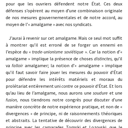
pour que les ouvriers défen­dent notre État. Ces deux
défenses s’opèrent au moyen d’une combinaison originale
de nos mesures gouvernementales et de notre accord, au
moyen de l’« amalgame » avec nos syndicats.
J’aurai à revenir sur cet amalgame. Mais ce seul mot suffit
à montrer qu’il est erroné de se forger un ennemi en
l’espèce du «
trade-unionisme soviétique
». Car la notion d’«
amalgame » implique la présence de choses
distinctes,
qu’il
va
falloir
amalgamer; la notion d’« amalgame » implique
qu’il faut savoir faire jouer les mesures du pouvoir d’État
pour défendre les intérêts matériels et moraux du
prolétariat entièrement uni
contre
ce pouvoir d’État. Et lors
qu’au lieu de l’amalgame, nous aurons une
soudure
et une
fusion,
nous tiendrons notre congrès pour discuter d’une
manière concrète de notre expérience pratique, et non de «
divergences » de principe, ni de raisonnements théoriques
et abstraits. La tentative de découvrir des divergences de
principe avec les camarades Tomski et Lozovski, que le