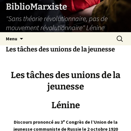
Aller
BiblioMarxiste
au
"Sans théorie révolutionnaire, pas de
contenu
mouvement révolutionnaire" Lénine
Recherc
Menu
Les tâches des unions de la jeunesse
Les tâches des unions de la
jeunesse
Lénine
e
Discours prononcé au 3
Congrès de l’Union de la
jeunesse communiste de Russie le 2 octobre 1920